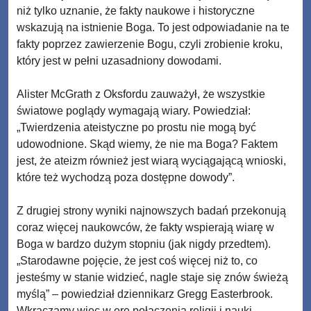
niż tylko uznanie, że fakty naukowe i historyczne
wskazują na istnienie Boga. To jest odpowiadanie na te
fakty poprzez zawierzenie Bogu, czyli zrobienie kroku,
który jest w pełni uzasadniony dowodami.
Alister McGrath z Oksfordu zauważył, że wszystkie
światowe poglądy wymagają wiary. Powiedział:
„Twierdzenia ateistyczne po prostu nie mogą być
udowodnione. Skąd wiemy, że nie ma Boga? Faktem
jest, że ateizm również jest wiarą wyciągającą wnioski,
które też wychodzą poza dostępne dowody”.
Z drugiej strony wyniki najnowszych badań przekonują
coraz więcej naukowców, że fakty wspierają wiarę w
Boga w bardzo dużym stopniu (jak nigdy przedtem).
„Starodawne pojęcie, że jest coś więcej niż to, co
jesteśmy w stanie widzieć, nagle staje się znów świeżą
myślą” – powiedział dziennikarz Gregg Easterbrook.
Wkraczamy więc w erę połączenia religii i nauki –