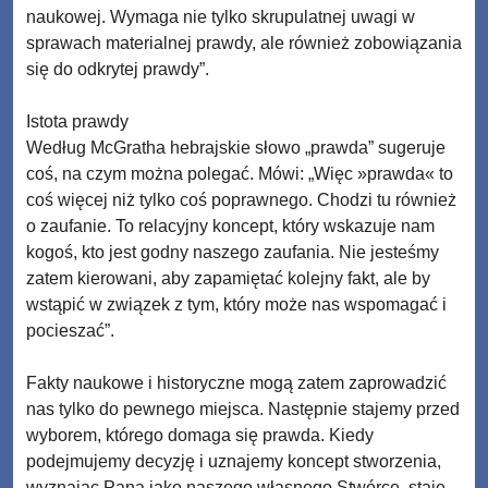
naukowej. Wymaga nie tylko skrupulatnej uwagi w
sprawach materialnej prawdy, ale również zobowiązania
się do odkrytej prawdy”.
Istota prawdy
Według McGratha hebrajskie słowo „prawda” sugeruje
coś, na czym można polegać. Mówi: „Więc »prawda« to
coś więcej niż tylko coś poprawnego. Chodzi tu również
o zaufanie. To relacyjny koncept, który wskazuje nam
kogoś, kto jest godny naszego zaufania. Nie jesteśmy
zatem kierowani, aby zapamiętać kolejny fakt, ale by
wstąpić w związek z tym, który może nas wspomagać i
pocieszać”.
Fakty naukowe i historyczne mogą zatem zaprowadzić
nas tylko do pewnego miejsca. Następnie stajemy przed
wyborem, którego domaga się prawda. Kiedy
podejmujemy decyzję i uznajemy koncept stworzenia,
wyznając Pana jako naszego własnego Stwórcę, staje