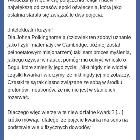
największą od czasów epoki oświecenia, która jako
ostatnia starała się związać te dwa pojęcia.
„Intelektualni kuzyni”
Dla Johna Polkinghorne`a (człowiek ten zdobył uznanie
jako fizyk i matematyk w Cambridge, później został
pełnoetatowym misjonarzem) taki sam proces myślenia,
jakiego używał w nauce, pomógł mu odkryć wnioski o
Bogu, które zmieniły jego życie: „Nikt nigdy nie widział
cząstki kwarka i wierzymy, że nikt nigdy jej nie zobaczy.
Cząstki te są tak ciasno związane ze sobą w środku
protonów i neutronów, że nic nie jest w stanie ich
rozerwać.
Dlaczego więc wierzę w te niewidzialne kwarki? […]
krótko mówiąc, dlatego, że pojęcie kwarka ma sens na
podstawie wielu fizycznych dowodów.