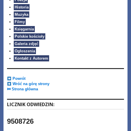
Historia
Muzyka
Filmy
Księgarnia
Polskie kościoły
Galeria zdjęć
Ogłoszenia
Kontakt z Autorem
Powrót
Wróć na górę strony
⏮ Strona główna
LICZNIK ODWIEDZIN:
9508726