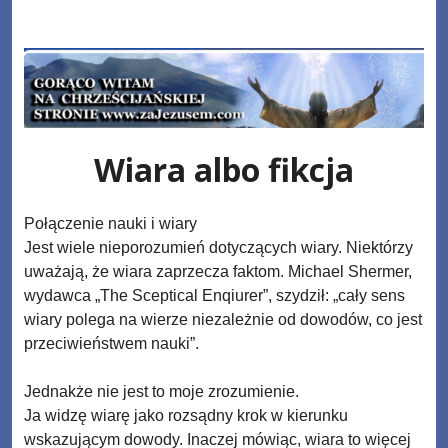
Skip
www.zaJezusem.com
to
content
Wiara albo fikcja
Połączenie nauki i wiary
Jest wiele nieporozumień dotyczących wiary. Niektórzy
uważają, że wiara zaprzecza faktom. Michael Shermer,
wydawca „The Sceptical Enqiurer”, szydził: „cały sens
wiary polega na wierze niezależnie od dowodów, co jest
przeciwieństwem nauki”.
Jednakże nie jest to moje zrozumienie.
Ja widzę wiarę jako rozsądny krok w kierunku
wskazującym dowody. Inaczej mówiąc, wiara to więcej