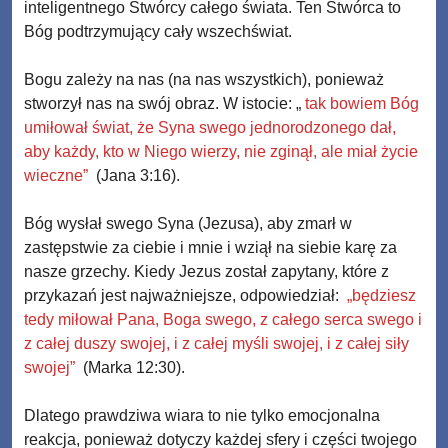
inteligentnego Stwórcy całego świata. Ten Stwórca to
Bóg podtrzymujący cały wszechświat.
Bogu zależy na nas (na nas wszystkich), ponieważ
stworzył nas na swój obraz. W istocie: „
tak bowiem Bóg
umiłował świat, że Syna swego jednorodzonego dał,
aby każdy, kto w Niego wierzy, nie zginął, ale miał życie
wieczne”
(Jana 3:16).
Bóg wysłał swego Syna (Jezusa), aby zmarł w
zastępstwie za ciebie i mnie i wziął na siebie karę za
nasze grzechy. Kiedy Jezus został zapytany, które z
przykazań jest najważniejsze, odpowiedział:
„będziesz
tedy miłował Pana, Boga swego, z całego serca swego i
z całej duszy swojej, i z całej myśli swojej, i z całej siły
swojej”
(Marka 12:30).
Dlatego prawdziwa wiara to nie tylko emocjonalna
reakcja, ponieważ dotyczy każdej sfery i części twojego