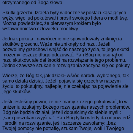
otrzymanego od Boga słowa.
Skutki grzechu Izraela były widoczne w postaci kąsających
węży, więc lud pokutował i prosił swojego lidera o modlitwę.
Można powiedzieć, że pierwszym krokiem było
wstawiennictwo człowieka modlitwy.
Jednak pokuta i nawrócenie nie spowodowały zniknięcia
skutków grzechu. Węże nie zniknęły od razu. Jeżeli
pozwolimy grzechowi wejść do naszego życia, to jego skutki
możemy jeszcze długo odczuwać. Pan Bóg nie usunął od
razu skutków, ale dał środki na rozwiązanie tego problemu.
Jednak zawsze szukanie rozwiązania zaczyna się od pokuty.
Wierzę, że Bóg tak, jak działał wśród narodu wybranego, tak
samo działa dzisiaj. Jeżeli pojawia się grzech w naszym
życiu, to pokutujmy, najlepiej nie czekając na pojawienie się
jego skutków.
Jeśli jesteśmy pewni, że nie mamy z czego pokutować, to w
uniżeniu szukajmy Bożego rozwiązania naszych problemów.
Bóg nie będzie działał, jeżeli dopuścimy do siebie myśli:
„sam poszukam wyjścia”. Pan Bóg tylko wtedy da odpowiedź
i środki na rozwiązanie, jeśli szczerze zawołamy: „bez
Twojej pomocy nie potrafię, szukam Twojej woli i Twojego