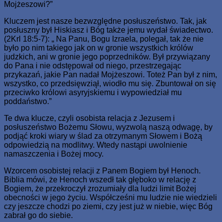
Mojżeszowi?”
Kluczem jest nasze bezwzględne posłuszeństwo. Tak, jak
posłuszny był Hiskiasz i Bóg także jemu wydał świadectwo.
(2Krl 18:5-7): „ Na Panu, Bogu Izraela, polegał, tak że nie
było po nim takiego jak on w gronie wszystkich królów
judzkich, ani w gronie jego poprzedników. Był przywiązany
do Pana i nie odstępował od niego, przestrzegając
przykazań, jakie Pan nadał Mojżeszowi. Toteż Pan był z nim,
wszystko, co przedsięwziął, wiodło mu się. Zbuntował on się
przeciwko królowi asyryjskiemu i wypowiedział mu
poddaństwo.”
Te dwa klucze, czyli osobista relacja z Jezusem i
posłuszeństwo Bożemu Słowu, wyzwolą naszą odwagę, by
podjąć kroki wiary w ślad za otrzymanym Słowem i Bożą
odpowiedzią na modlitwy. Wtedy nastąpi uwolnienie
namaszczenia i Bożej mocy.
Wzorcem osobistej relacji z Panem Bogiem był Henoch.
Biblia mówi, że Henoch wszedł tak głęboko w relację z
Bogiem, że przekroczył zrozumiały dla ludzi limit Bożej
obecności w jego życiu. Współcześni mu ludzie nie wiedzieli
czy jeszcze chodzi po ziemi, czy jest już w niebie, więc Bóg
zabrał go do siebie.