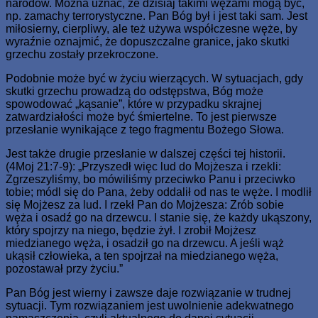
narodów. Można uznać, że dzisiaj takimi wężami mogą być,
np. zamachy terrorystyczne. Pan Bóg był i jest taki sam. Jest
miłosierny, cierpliwy, ale też używa współczesne węże, by
wyraźnie oznajmić, że dopuszczalne granice, jako skutki
grzechu zostały przekroczone.
Podobnie może być w życiu wierzących. W sytuacjach, gdy
skutki grzechu prowadzą do odstępstwa, Bóg może
spowodować „kąsanie”, które w przypadku skrajnej
zatwardziałości może być śmiertelne. To jest pierwsze
przesłanie wynikające z tego fragmentu Bożego Słowa.
Jest także drugie przesłanie w dalszej części tej historii.
(4Moj 21:7-9): „Przyszedł więc lud do Mojżesza i rzekli:
Zgrzeszyliśmy, bo mówiliśmy przeciwko Panu i przeciwko
tobie; módl się do Pana, żeby oddalił od nas te węże. I modlił
się Mojżesz za lud. I rzekł Pan do Mojżesza: Zrób sobie
węża i osadź go na drzewcu. I stanie się, że każdy ukąszony,
który spojrzy na niego, będzie żył. I zrobił Mojżesz
miedzianego węża, i osadził go na drzewcu. A jeśli wąż
ukąsił człowieka, a ten spojrzał na miedzianego węża,
pozostawał przy życiu.”
Pan Bóg jest wierny i zawsze daje rozwiązanie w trudnej
sytuacji. Tym rozwiązaniem jest uwolnienie adekwatnego