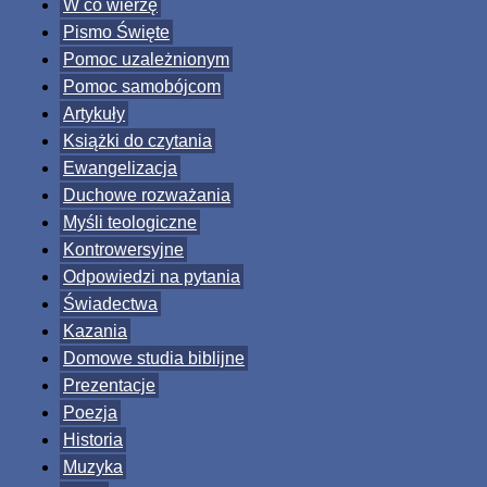
W co wierzę
Pismo Święte
Pomoc uzależnionym
Pomoc samobójcom
Artykuły
Książki do czytania
Ewangelizacja
Duchowe rozważania
Myśli teologiczne
Kontrowersyjne
Odpowiedzi na pytania
Świadectwa
Kazania
Domowe studia biblijne
Prezentacje
Poezja
Historia
Muzyka