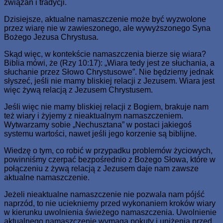
związań i tradycji.
Dzisiejsze, aktualne namaszczenie może być wyzwolone
przez wiarę nie w zawieszonego, ale wywyższonego Syna
Bożego Jezusa Chrystusa.
Skąd więc, w kontekście namaszczenia bierze się wiara?
Biblia mówi, że (Rzy 10:17): „Wiara tedy jest ze słuchania, a
słuchanie przez Słowo Chrystusowe”. Nie będziemy jednak
słyszeć, jeśli nie mamy bliskiej relacji z Jezusem. Wiara jest
więc żywą relacją z Jezusem Chrystusem.
Jeśli więc nie mamy bliskiej relacji z Bogiem, brakuje nam
też wiary i żyjemy z nieaktualnym namaszczeniem.
Wytwarzamy sobie „Nechusztana” w postaci jakiegoś
systemu wartości, nawet jeśli jego korzenie są biblijne.
Wiedzę o tym, co robić w przypadku problemów życiowych,
powinniśmy czerpać bezpośrednio z Bożego Słowa, które w
połączeniu z żywą relacją z Jezusem daje nam zawsze
aktualne namaszczenie.
Jeżeli nieaktualne namaszczenie nie pozwala nam pójść
naprzód, to nie uciekniemy przed wykonaniem kroków wiary
w kierunku uwolnienia świeżego namaszczenia. Uwolnienie
aktualnego namaszczenie wymaga pokuty i uniżenia przed