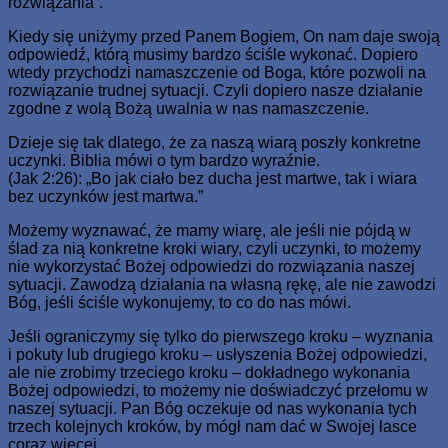
rozwiązania”.
Kiedy się uniżymy przed Panem Bogiem, On nam daje swoją
odpowiedź, którą musimy bardzo ściśle wykonać. Dopiero
wtedy przychodzi namaszczenie od Boga, które pozwoli na
rozwiązanie trudnej sytuacji. Czyli dopiero nasze działanie
zgodne z wolą Bożą uwalnia w nas namaszczenie.
Dzieje się tak dlatego, że za naszą wiarą poszły konkretne
uczynki. Biblia mówi o tym bardzo wyraźnie.
(Jak 2:26): „Bo jak ciało bez ducha jest martwe, tak i wiara
bez uczynków jest martwa.”
Możemy wyznawać, że mamy wiarę, ale jeśli nie pójdą w
ślad za nią konkretne kroki wiary, czyli uczynki, to możemy
nie wykorzystać Bożej odpowiedzi do rozwiązania naszej
sytuacji. Zawodzą działania na własną rękę, ale nie zawodzi
Bóg, jeśli ściśle wykonujemy, to co do nas mówi.
Jeśli ograniczymy się tylko do pierwszego kroku – wyznania
i pokuty lub drugiego kroku – usłyszenia Bożej odpowiedzi,
ale nie zrobimy trzeciego kroku – dokładnego wykonania
Bożej odpowiedzi, to możemy nie doświadczyć przełomu w
naszej sytuacji. Pan Bóg oczekuje od nas wykonania tych
trzech kolejnych kroków, by mógł nam dać w Swojej łasce
coraz więcej.