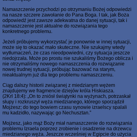
Namaszczenie przychodzi po otrzymaniu Bożej odpowiedzi
na nasze szczere zawołanie do Pana Boga. I tak, jak Boża
odpowiedź jest zawsze adekwatna do danej sytuacji, tak i
namaszczenie jest aktualne do rozwiązania tego
konkretnego problemu.
Jeżeli próbujemy wykorzystać je ponownie w innej sytuacji,
może się to okazać mało skuteczne. Nie szukajmy wtedy
wytłumaczeń, że czas nieodpowiedni, czy sytuacja jeszcze
niedojrzała. Może po prostu nie szukaliśmy Bożego oblicza i
nie otrzymaliśmy nowego namaszczenia do rozwiązanie
nowej trudnej sytuacji, próbując bazować na starym,
nieaktualnym już dla tego problemu namaszczeniu.
Ciąg dalszy historii związanej z miedzianym wężem
znajdujemy we fragmencie dziejów króla Hiskiasza.
(2Krl 18:4): „On to zniósł świątynki na wyżynach, potrzaskał
słupy i rozkruszył węża miedzianego, którego sporządził
Mojżesz; do tego bowiem czasu synowie izraelscy spalali
mu kadzidło, nazywając go Nechusztan.”
Mojżesz, jako mąż Boży miał namaszczenie do rozwiązania
problemu Izraela poprzez zrobienie i osadzenie na drzewcu
miedzianego węża. Jeszcze wcześniej w Egipcie do użycia