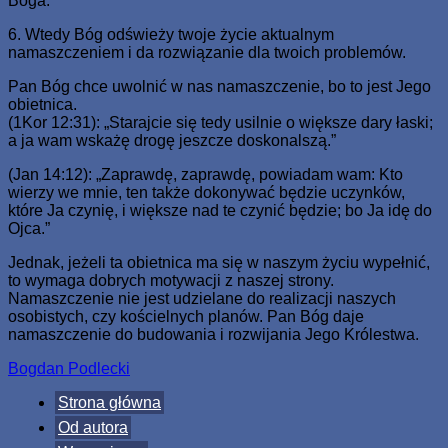
Boga.
6. Wtedy Bóg odświeży twoje życie aktualnym
namaszczeniem i da rozwiązanie dla twoich problemów.
Pan Bóg chce uwolnić w nas namaszczenie, bo to jest Jego
obietnica.
(1Kor 12:31): „Starajcie się tedy usilnie o większe dary łaski;
a ja wam wskażę drogę jeszcze doskonalszą.”
(Jan 14:12): „Zaprawdę, zaprawdę, powiadam wam: Kto
wierzy we mnie, ten także dokonywać będzie uczynków,
które Ja czynię, i większe nad te czynić będzie; bo Ja idę do
Ojca.”
Jednak, jeżeli ta obietnica ma się w naszym życiu wypełnić,
to wymaga dobrych motywacji z naszej strony.
Namaszczenie nie jest udzielane do realizacji naszych
osobistych, czy kościelnych planów. Pan Bóg daje
namaszczenie do budowania i rozwijania Jego Królestwa.
Bogdan Podlecki
Strona główna
Od autora