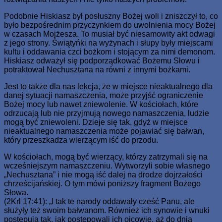
Podobnie Hiskiasz był posłuszny Bożej woli i zniszczył to, co
było bezpośrednim przyczynkiem do uwolnienia mocy Bożej
w czasach Mojżesza. To musiał być niesamowity akt odwagi
z jego strony. Świątyńki na wyżynach i słupy były miejscami
kultu i oddawania czci bożkom i stojącym za nimi demonom.
Hiskiasz odważył się podporządkować Bożemu Słowu i
potraktował Nechusztana na równi z innymi bożkami.
Jest to także dla nas lekcja, że w miejsce nieaktualnego dla
danej sytuacji namaszczenia, może przyjść ograniczenie
Bożej mocy lub nawet zniewolenie. W kościołach, które
odrzucają lub nie przyjmują nowego namaszczenia, ludzie
mogą być zniewoleni. Dzieje się tak, gdyż w miejsce
nieaktualnego namaszczenia może pojawiać się bałwan,
który przeszkadza wierzącym iść do przodu.
W kościołach, mogą być wierzący, którzy zatrzymali się na
wcześniejszym namaszczeniu. Wytworzyli sobie własnego
„Nechusztana” i nie mogą iść dalej na drodze dojrzałości
chrześcijańskiej. O tym mówi poniższy fragment Bożego
Słowa.
(2Krl 17:41): „I tak te narody oddawały cześć Panu, ale
służyły też swoim bałwanom. Również ich synowie i wnuki
postępują tak, jak postępowali ich ojcowie, aż do dnia