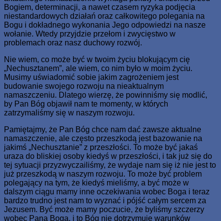
Bogiem, determinacji, a nawet czasem ryzyka podjęcia
niestandardowych działań oraz całkowitego polegania na
Bogu i dokładnego wykonania Jego odpowiedzi na nasze
wołanie. Wtedy przyjdzie przełom i zwycięstwo w
problemach oraz nasz duchowy rozwój.
Nie wiem, co może być w twoim życiu blokującym cię
„Nechusztanem”, ale wiem, co nim było w moim życiu.
Musimy uświadomić sobie jakim zagrożeniem jest
budowanie swojego rozwoju na nieaktualnym
namaszczeniu. Dlatego wierzę, że powinniśmy się modlić,
by Pan Bóg objawił nam te momenty, w których
zatrzymaliśmy się w naszym rozwoju.
Pamiętajmy, że Pan Bóg chce nam dać zawsze aktualne
namaszczenie, ale często przeszkodą jest bazowanie na
jakimś „Nechusztanie” z przeszłości. To może być jakaś
uraza do bliskiej osoby kiedyś w przeszłości, i tak już się do
tej sytuacji przyzwyczailiśmy, że wydaje nam się iż nie jest to
już przeszkodą w naszym rozwoju. To może być problem
polegający na tym, że kiedyś mieliśmy, a być może w
dalszym ciągu mamy inne oczekiwania wobec Boga i teraz
bardzo trudno jest nam to wyznać i pójść całym sercem za
Jezusem. Być może mamy poczucie, że byliśmy szczerzy
wobec Pana Boga, i to Bóg nie dotrzymuje warunków