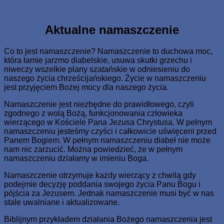
Skip
www.zaJezusem.com
Ew. Jana 3:16: Albowiem tak Bóg umiłował świat, że Syna
to
swego Jednorodzonego dał, aby każdy, kto weń wierzy, nie
content
Aktualne namaszczenie
zginął, ale miał żywot wieczny.
Co to jest namaszczenie? Namaszczenie to duchowa moc,
która łamie jarzmo diabelskie, usuwa skutki grzechu i
niweczy wszelkie plany szatańskie w odniesieniu do
naszego życia chrześcijańskiego. Życie w namaszczeniu
jest przyjęciem Bożej mocy dla naszego życia.
Namaszczenie jest niezbędne do prawidłowego, czyli
zgodnego z wolą Bożą, funkcjonowania człowieka
wierzącego w Kościele Pana Jezusa Chrystusa. W pełnym
namaszczeniu jesteśmy czyści i całkowicie uświęceni przed
Panem Bogiem. W pełnym namaszczeniu diabeł nie może
nam nic zarzucić. Można powiedzieć, że w pełnym
namaszczeniu działamy w imieniu Boga.
Namaszczenie otrzymuje każdy wierzący z chwilą gdy
podejmie decyzję poddania swojego życia Panu Bogu i
pójścia za Jezusem. Jednak namaszczenie musi być w nas
stale uwalniane i aktualizowane.
Biblijnym przykładem działania Bożego namaszczenia jest