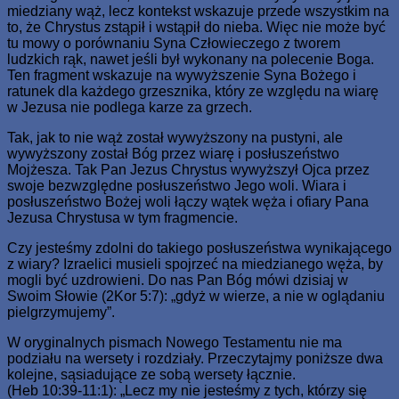
miedziany wąż, lecz kontekst wskazuje przede wszystkim na
to, że Chrystus zstąpił i wstąpił do nieba. Więc nie może być
tu mowy o porównaniu Syna Człowieczego z tworem
ludzkich rąk, nawet jeśli był wykonany na polecenie Boga.
Ten fragment wskazuje na wywyższenie Syna Bożego i
ratunek dla każdego grzesznika, który ze względu na wiarę
w Jezusa nie podlega karze za grzech.
Tak, jak to nie wąż został wywyższony na pustyni, ale
wywyższony został Bóg przez wiarę i posłuszeństwo
Mojżesza. Tak Pan Jezus Chrystus wywyższył Ojca przez
swoje bezwzględne posłuszeństwo Jego woli. Wiara i
posłuszeństwo Bożej woli łączy wątek węża i ofiary Pana
Jezusa Chrystusa w tym fragmencie.
Czy jesteśmy zdolni do takiego posłuszeństwa wynikającego
z wiary? Izraelici musieli spojrzeć na miedzianego węża, by
mogli być uzdrowieni. Do nas Pan Bóg mówi dzisiaj w
Swoim Słowie (2Kor 5:7): „gdyż w wierze, a nie w oglądaniu
pielgrzymujemy”.
W oryginalnych pismach Nowego Testamentu nie ma
podziału na wersety i rozdziały. Przeczytajmy poniższe dwa
kolejne, sąsiadujące ze sobą wersety łącznie.
(Heb 10:39-11:1): „Lecz my nie jesteśmy z tych, którzy się