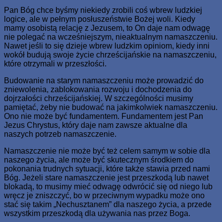
Pan Bóg chce byśmy niekiedy zrobili coś wbrew ludzkiej
logice, ale w pełnym posłuszeństwie Bożej woli. Kiedy
mamy osobistą relację z Jezusem, to On daje nam odwagę
nie polegać na wcześniejszym, nieaktualnym namaszczeniu.
Nawet jeśli to się dzieje wbrew ludzkim opiniom, kiedy inni
wokół budują swoje życie chrześcijańskie na namaszczeniu,
które otrzymali w przeszłości.
Budowanie na starym namaszczeniu może prowadzić do
zniewolenia, zablokowania rozwoju i dochodzenia do
dojrzałości chrześcijańskiej. W szczególności musimy
pamiętać, żeby nie budować na jakimkolwiek namaszczeniu.
Ono nie może być fundamentem. Fundamentem jest Pan
Jezus Chrystus, który daje nam zawsze aktualne dla
naszych potrzeb namaszczenie.
Namaszczenie nie może być też celem samym w sobie dla
naszego życia, ale może być skutecznym środkiem do
pokonania trudnych sytuacji, które także stawia przed nami
Bóg. Jeżeli stare namaszczenie jest przeszkodą lub nawet
blokadą, to musimy mieć odwagę odwrócić się od niego lub
wręcz je zniszczyć, bo w przeciwnym wypadku może ono
stać się takim „Nechusztanem” dla naszego życia, a przede
wszystkim przeszkodą dla używania nas przez Boga.