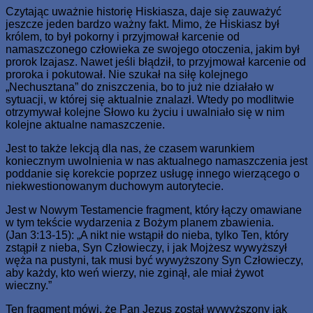
Czytając uważnie historię Hiskiasza, daje się zauważyć
jeszcze jeden bardzo ważny fakt. Mimo, że Hiskiasz był
królem, to był pokorny i przyjmował karcenie od
namaszczonego człowieka ze swojego otoczenia, jakim był
prorok Izajasz. Nawet jeśli błądził, to przyjmował karcenie od
proroka i pokutował. Nie szukał na siłę kolejnego
„Nechusztana” do zniszczenia, bo to już nie działało w
sytuacji, w której się aktualnie znalazł. Wtedy po modlitwie
otrzymywał kolejne Słowo ku życiu i uwalniało się w nim
kolejne aktualne namaszczenie.
Jest to także lekcją dla nas, że czasem warunkiem
koniecznym uwolnienia w nas aktualnego namaszczenia jest
poddanie się korekcie poprzez usługę innego wierzącego o
niekwestionowanym duchowym autorytecie.
Jest w Nowym Testamencie fragment, który łączy omawiane
w tym tekście wydarzenia z Bożym planem zbawienia.
(Jan 3:13-15): „A nikt nie wstąpił do nieba, tylko Ten, który
zstąpił z nieba, Syn Człowieczy, i jak Mojżesz wywyższył
węża na pustyni, tak musi być wywyższony Syn Człowieczy,
aby każdy, kto weń wierzy, nie zginął, ale miał żywot
wieczny.”
Ten fragment mówi, że Pan Jezus został wywyższony jak