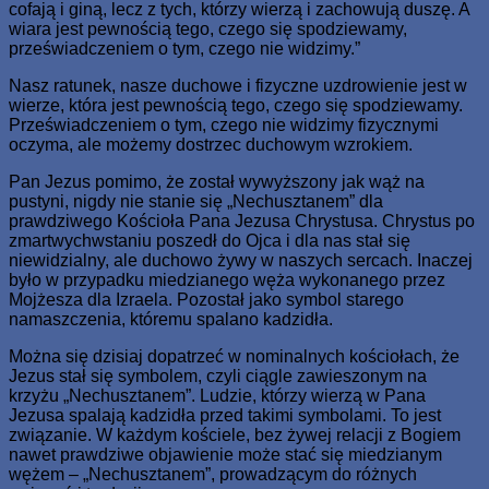
cofają i giną, lecz z tych, którzy wierzą i zachowują duszę. A
wiara jest pewnością tego, czego się spodziewamy,
przeświadczeniem o tym, czego nie widzimy.”
Nasz ratunek, nasze duchowe i fizyczne uzdrowienie jest w
wierze, która jest pewnością tego, czego się spodziewamy.
Przeświadczeniem o tym, czego nie widzimy fizycznymi
oczyma, ale możemy dostrzec duchowym wzrokiem.
Pan Jezus pomimo, że został wywyższony jak wąż na
pustyni, nigdy nie stanie się „Nechusztanem” dla
prawdziwego Kościoła Pana Jezusa Chrystusa. Chrystus po
zmartwychwstaniu poszedł do Ojca i dla nas stał się
niewidzialny, ale duchowo żywy w naszych sercach. Inaczej
było w przypadku miedzianego węża wykonanego przez
Mojżesza dla Izraela. Pozostał jako symbol starego
namaszczenia, któremu spalano kadzidła.
Można się dzisiaj dopatrzeć w nominalnych kościołach, że
Jezus stał się symbolem, czyli ciągle zawieszonym na
krzyżu „Nechusztanem”. Ludzie, którzy wierzą w Pana
Jezusa spalają kadzidła przed takimi symbolami. To jest
związanie. W każdym kościele, bez żywej relacji z Bogiem
nawet prawdziwe objawienie może stać się miedzianym
wężem – „Nechusztanem”, prowadzącym do różnych