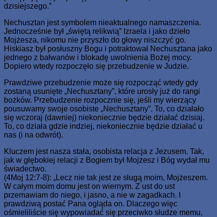
dzisiejszego.”
Nechusztan jest symbolem nieaktualnego namaszczenia.
Jednocześnie był „świętą relikwią” Izraela i jako dzieło
Mojżesza, nikomu nie przyszło do głowy niszczyć go.
Hiskiasz był posłuszny Bogu i potraktował Nechusztana jako
jednego z bałwanów i blokadę uwolnienia Bożej mocy.
Dopiero wtedy rozpoczęło się przebudzenie w Judzie.
Prawdziwe przebudzenie może się rozpocząć wtedy gdy
zostaną usunięte „Nechusztany”, które urosły już do rangi
bożków. Przebudzenie rozpocznie się, jeśli my wierzący
pousuwamy swoje osobiste „Nechusztany”. To, co działało
się wczoraj (dawniej) niekoniecznie będzie działać dzisiaj.
To, co działa gdzie indziej, niekoniecznie będzie działać u
nas (i na odwrót).
Kluczem jest nasza stała, osobista relacja z Jezusem. Tak,
jak w głębokiej relacji z Bogiem był Mojżesz i Bóg wydał mu
świadectwo.
(4Moj 12:7-8): „Lecz nie tak jest ze sługą moim, Mojżeszem.
W całym moim domu jest on wiernym. Z ust do ust
przemawiam do niego, i jasno, a nie w zagadkach. I
prawdziwą postać Pana ogląda on. Dlaczego więc
ośmieliliście się wypowiadać się przeciwko słudze memu,