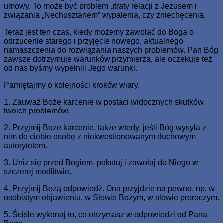
umowy. To może być problem utraty relacji z Jezusem i
związania „Nechusztanem” wypalenia, czy zniechęcenia.
Teraz jest ten czas, kiedy możemy zawołać do Boga o
odrzucenie starego i przyjęcie nowego, aktualnego
namaszczenia do rozwiązania naszych problemów. Pan Bóg
zawsze dotrzymuje warunków przymierza, ale oczekuje też
od nas byśmy wypełnili Jego warunki.
Pamiętajmy o kolejności kroków wiary.
1. Zauważ Boże karcenie w postaci widocznych skutków
twoich problemów.
2. Przyjmij Boże karcenie, także wtedy, jeśli Bóg wysyła z
nim do ciebie osobę z niekwestionowanym duchowym
autorytetem.
3. Uniż się przed Bogiem, pokutuj i zawołaj do Niego w
szczerej modlitwie.
4. Przyjmij Bożą odpowiedź. Ona przyjdzie na pewno, np. w
osobistym objawieniu, w Słowie Bożym, w słowie proroczym.
5. Ściśle wykonaj to, co otrzymasz w odpowiedzi od Pana