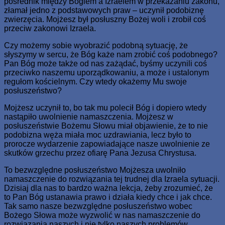
pośrednik między Bogiem a Izraelem w przekazaniu zakonu,
złamał jedno z podstawowych praw – uczynił podobiznę
zwierzęcia. Mojżesz był posłuszny Bożej woli i zrobił coś
przeciw zakonowi Izraela.
Czy możemy sobie wyobrazić podobną sytuację, że
słyszymy w sercu, że Bóg każe nam zrobić coś podobnego?
Pan Bóg może także od nas zażądać, byśmy uczynili coś
przeciwko naszemu uporządkowaniu, a może i ustalonym
regułom kościelnym. Czy wtedy okażemy Mu swoje
posłuszeństwo?
Mojżesz uczynił to, bo tak mu polecił Bóg i dopiero wtedy
nastąpiło uwolnienie namaszczenia. Mojżesz w
posłuszeństwie Bożemu Słowu miał objawienie, że to nie
podobizna węża miała moc uzdrawiania, lecz było to
prorocze wydarzenie zapowiadające nasze uwolnienie ze
skutków grzechu przez ofiarę Pana Jezusa Chrystusa.
To bezwzględne posłuszeństwo Mojżesza uwolniło
namaszczenie do rozwiązania tej trudnej dla Izraela sytuacji.
Dzisiaj dla nas to bardzo ważna lekcja, żeby zrozumieć, że
to Pan Bóg ustanawia prawo i działa kiedy chce i jak chce.
Tak samo nasze bezwzględne posłuszeństwo wobec
Bożego Słowa może wyzwolić w nas namaszczenie do
rozwiązania naszych i nie tylko naszych problemów.