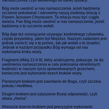
namaszczenia, czyli aktualnego do danej sytuacji.
Bóg może uwolnić w nas namaszczenie, jeżeli będziemy
szczerze pokutować i odnowimy naszą osobistą relację z
Panem Jezusem Chrystusem. Ta relacja musi być ciągle
świeża. Pan Bóg może uwolnić w nas namaszczenie, jeżeli
będziemy o to szczerze wołali.
Bóg daje też rozwiązanie używając konkretnego człowieka,
często przywódcę, jakim był Mojżesz. Naszym zadaniem jest
jednak zwrócić się o tę pomoc, tak jak wołali o to Izraelici.
Jednak w każdym przypadku Bóg wymaga od nas
wykonania kroku wiary.
Fragment (4Moj 21:4-9), który analizujemy, pokazuje, że do
uwolnienia namaszczenia w celu pokonania określonych
trudności w naszym życiu spowodowanych grzechem,
konieczne jest wykonanie trzech kroków wiary.
Pierwszym krokiem jest zawołanie do Boga, czyli szczera
pokuta i modlitwa.
Drugim krokiem jest usłyszenie Bożej odpowiedzi, czyli
słowa „rhema”.
Wreszcie trzecim krokiem jest precyzyjne wykonanie