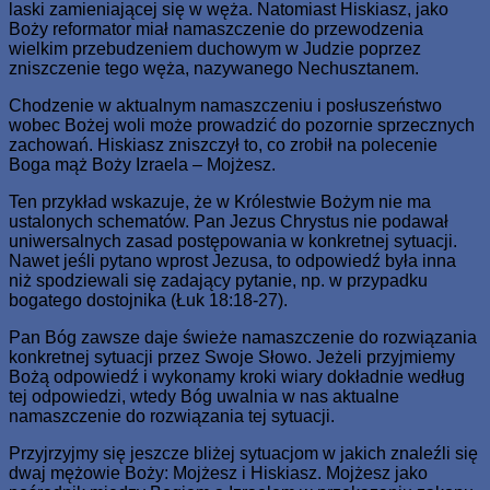
laski zamieniającej się w węża. Natomiast Hiskiasz, jako
Boży reformator miał namaszczenie do przewodzenia
wielkim przebudzeniem duchowym w Judzie poprzez
zniszczenie tego węża, nazywanego Nechusztanem.
Chodzenie w aktualnym namaszczeniu i posłuszeństwo
wobec Bożej woli może prowadzić do pozornie sprzecznych
zachowań. Hiskiasz zniszczył to, co zrobił na polecenie
Boga mąż Boży Izraela – Mojżesz.
Ten przykład wskazuje, że w Królestwie Bożym nie ma
ustalonych schematów. Pan Jezus Chrystus nie podawał
uniwersalnych zasad postępowania w konkretnej sytuacji.
Nawet jeśli pytano wprost Jezusa, to odpowiedź była inna
niż spodziewali się zadający pytanie, np. w przypadku
bogatego dostojnika (Łuk 18:18-27).
Pan Bóg zawsze daje świeże namaszczenie do rozwiązania
konkretnej sytuacji przez Swoje Słowo. Jeżeli przyjmiemy
Bożą odpowiedź i wykonamy kroki wiary dokładnie według
tej odpowiedzi, wtedy Bóg uwalnia w nas aktualne
namaszczenie do rozwiązania tej sytuacji.
Przyjrzyjmy się jeszcze bliżej sytuacjom w jakich znaleźli się
dwaj mężowie Boży: Mojżesz i Hiskiasz. Mojżesz jako