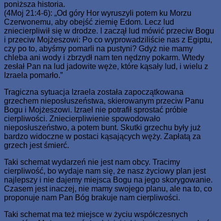
poniższa historia.
(4Moj 21:4-6): „Od góry Hor wyruszyli potem ku Morzu
Czerwonemu, aby obejść ziemię Edom. Lecz lud
zniecierpliwił się w drodze. I zaczął lud mówić przeciw Bogu
i przeciw Mojżeszowi: Po co wyprowadziliście nas z Egiptu,
czy po to, abyśmy pomarli na pustyni? Gdyż nie mamy
chleba ani wody i zbrzydł nam ten nędzny pokarm. Wtedy
zesłał Pan na lud jadowite węże, które kąsały lud, i wielu z
Izraela pomarło.”
Tragiczna sytuacja Izraela została zapoczątkowana
grzechem nieposłuszeństwa, skierowanym przeciw Panu
Bogu i Mojżeszowi. Izrael nie potrafił sprostać próbie
cierpliwości. Zniecierpliwienie spowodowało
nieposłuszeństwo, a potem bunt. Skutki grzechu były już
bardzo widoczne w postaci kąsających węży. Zapłatą za
grzech jest śmierć.
Taki schemat wydarzeń nie jest nam obcy. Tracimy
cierpliwość, bo wydaje nam się, że nasz życiowy plan jest
najlepszy i nie dajemy miejsca Bogu na jego skorygowanie.
Czasem jest inaczej, nie mamy swojego planu, ale na to, co
proponuje nam Pan Bóg brakuje nam cierpliwości.
Taki schemat ma też miejsce w życiu współczesnych