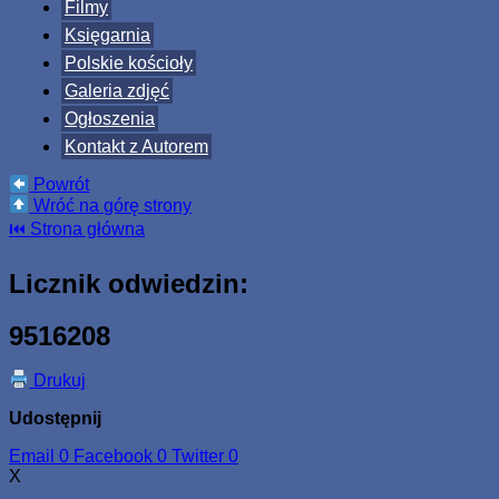
Filmy
Księgarnia
Polskie kościoły
Galeria zdjęć
Ogłoszenia
Kontakt z Autorem
Powrót
Wróć na górę strony
⏮ Strona główna
Licznik odwiedzin:
9516208
Drukuj
Udostępnij
Email
0
Facebook
0
Twitter
0
X