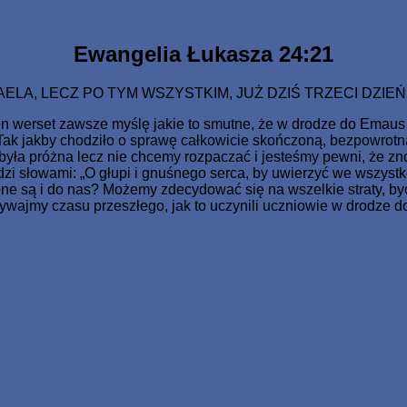
o Jednorodzonego dał, aby każdy, kto weń wierzy, nie zginął, 
Ewangelia Łukasza 24:21
AELA, LECZ PO TYM WSZYSTKIM, JUŻ DZIŚ TRZECI DZIEŃ,
en werset zawsze myślę jakie to smutne, że w drodze do Emaus
 Tak jakby chodziło o sprawę całkowicie skończoną, bezpowrotn
ła próżna lecz nie chcemy rozpaczać i jesteśmy pewni, że znow
 słowami: „O głupi i gnuśnego serca, by uwierzyć we wszystko, 
e są i do nas? Możemy zdecydować się na wszelkie straty, być 
żywajmy czasu przeszłego, jak to uczynili uczniowie w drodze