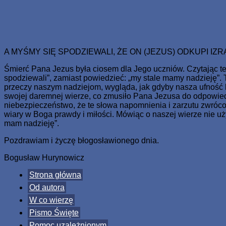
Skip
www.zaJezusem.com
Ew. Jana 3:16: Albowiem tak Bóg umiłował świat, że Syna sweg
to
content
A MYŚMY SIĘ SPODZIEWALI, ŻE ON (JEZUS) ODKUPI IZR
Śmierć Pana Jezus była ciosem dla Jego uczniów. Czytając t
spodziewali”, zamiast powiedzieć: „my stale mamy nadzieję”.
przeczy naszym nadziejom, wygląda, jak gdyby nasza ufność by
swojej daremnej wierze, co zmusiło Pana Jezusa do odpowiedzi
niebezpieczeństwo, że te słowa napomnienia i zarzutu zwrócon
wiary w Boga prawdy i miłości. Mówiąc o naszej wierze nie u
mam nadzieję”.
Pozdrawiam i życzę błogosławionego dnia.
Bogusław Hurynowicz
Strona główna
Od autora
W co wierzę
Pismo Święte
Pomoc uzależnionym