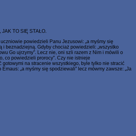
ale miał żywot wieczny.
 JAK TO SIĘ STAŁO.
 uczniowie powiedzieli Panu Jezusowi: „a myśmy się
ą i beznadziejną. Gdyby chociaż powiedzieli: „wszystko
u Go ujrzymy”. Lecz nie, oni szli razem z Nim i mówili o
co powiedzieli prorocy”. Czy nie istnieje
gotowymi na stracenie wszystkiego, byle tylko nie stracić
 do Emaus: „a myśmy się spodziewali” lecz mówmy zawsze: „Ja