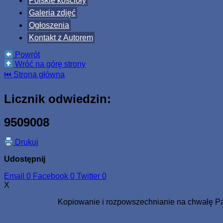
Polskie kościoły
Galeria zdjęć
Ogłoszenia
Kontakt z Autorem
Powrót
Wróć na górę strony
⏮ Strona główna
Licznik odwiedzin:
9509008
Drukuj
Udostępnij
Email
0
Facebook
0
Twitter
0
X
Kopiowanie i rozpowszechnianie na chwałę Pa