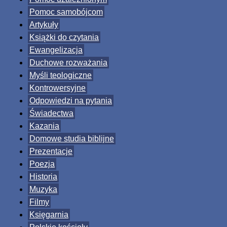
Pomoc samobójcom
Artykuły
Książki do czytania
Ewangelizacja
Duchowe rozważania
Myśli teologiczne
Kontrowersyjne
Odpowiedzi na pytania
Świadectwa
Kazania
Domowe studia biblijne
Prezentacje
Poezja
Historia
Muzyka
Filmy
Księgarnia