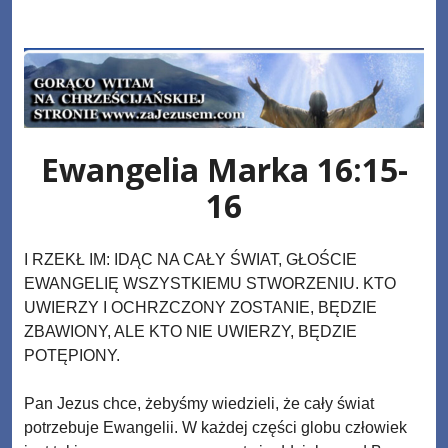
Skip
www.zaJezusem.com
to
content
Ewangelia Marka 16:15-
16
I RZEKŁ IM: IDĄC NA CAŁY ŚWIAT, GŁOŚCIE
EWANGELIĘ WSZYSTKIEMU STWORZENIU. KTO
UWIERZY I OCHRZCZONY ZOSTANIE, BĘDZIE
ZBAWIONY, ALE KTO NIE UWIERZY, BĘDZIE
POTĘPIONY.
Pan Jezus chce, żebyśmy wiedzieli, że cały świat
potrzebuje Ewangelii. W każdej części globu człowiek