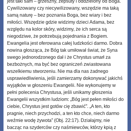
jest taki sam – grzeszny, zepsuty i oddzielony od Boga.
Cywilizowany czy niecywilizowany, wszędzie ma taką
samą naturę – bez poznania Boga, bez wiary i bez
miłości. Wszędzie gdzie widzimy dzieci Adama, bez
względu na kolor skóry, widzimy, że ich serca są
niegodziwe, że potrzebują pojednania z Bogiem.
Ewangelia jest oferowana całej ludzkości darmo. Dobra
nowina głosząca, że Bóg tak umiłował świat, że Syna
swego jednorodzonego dał i że Chrystus umarł za
bezbożnych, ma być bez ograniczeń zwiastowana
wszelkiemu stworzeniu. Nie ma dla nas żadnego
usprawiedliwienia, jeśli zamierzamy dokonywać jakichś
wyjątków w głoszeniu Ewangelii. Nie wykonujemy w
pełni polecenia Chrystusa, jeśli unikamy głoszenia
Ewangelii wszystkim ludziom: „Bóg jest pełen miłości do
ciebie, Chrystus jest gotów cię zbawić”. „A ten, kto
pragnie, niech przychodzi, a ten kto chce, niech darmo
weźmie wodę żywota” (Obj. 22:17). Działajmy, nie
bacząc na szyderców czy naśmiewców, którzy kpią z