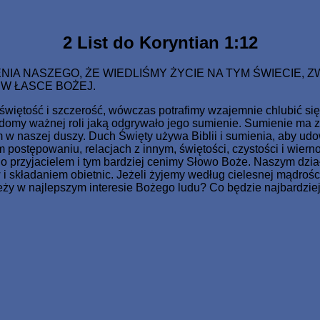
o Jednorodzonego dał, aby każdy, kto weń wierzy, nie zginął, 
2 List do Koryntian 1:12
A NASZEGO, ŻE WIEDLIŚMY ŻYCIE NA TYM ŚWIECIE, Z
 W ŁASCE BOŻEJ.
iętość i szczerość, wówczas potrafimy wzajemnie chlubić się 
domy ważnej roli jaką odgrywało jego sumienie. Sumienie ma 
 naszej duszy. Duch Święty używa Biblii i sumienia, aby udow
 postępowaniu, relacjach z innym, świętości, czystości i wier
no przyjacielem i tym bardziej cenimy Słowo Boże. Naszym dzi
kładaniem obietnic. Jeżeli żyjemy według cielesnej mądrości, 
o leży w najlepszym interesie Bożego ludu? Co będzie najbard