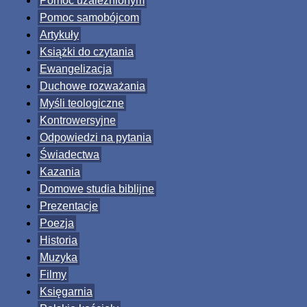
Pomoc uzależnionym
Pomoc samobójcom
Artykuły
Książki do czytania
Ewangelizacja
Duchowe rozważania
Myśli teologiczne
Kontrowersyjne
Odpowiedzi na pytania
Świadectwa
Kazania
Domowe studia biblijne
Prezentacje
Poezja
Historia
Muzyka
Filmy
Księgarnia