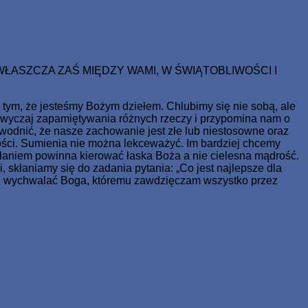
ale miał żywot wieczny.
WŁASZCZA ZAŚ MIĘDZY WAMI, W ŚWIĄTOBLIWOŚCI I
tym, że jesteśmy Bożym dziełem. Chlubimy się nie sobą, ale
zwyczaj zapamiętywania różnych rzeczy i przypomina nam o
odnić, że nasze zachowanie jest złe lub niestosowne oraz
ności. Sumienia nie można lekceważyć. Im bardziej chcemy
ałaniem powinna kierować łaska Boża a nie cielesna mądrość.
skłaniamy się do zadania pytania: „Co jest najlepsze dla
ziej wychwalać Boga, któremu zawdzięczam wszystko przez