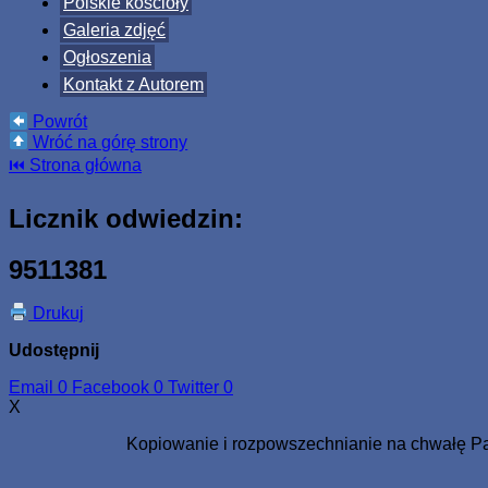
Polskie kościoły
Galeria zdjęć
Ogłoszenia
Kontakt z Autorem
Powrót
Wróć na górę strony
⏮ Strona główna
Licznik odwiedzin:
9511381
Drukuj
Udostępnij
Email
0
Facebook
0
Twitter
0
X
Kopiowanie i rozpowszechnianie na chwałę Pa