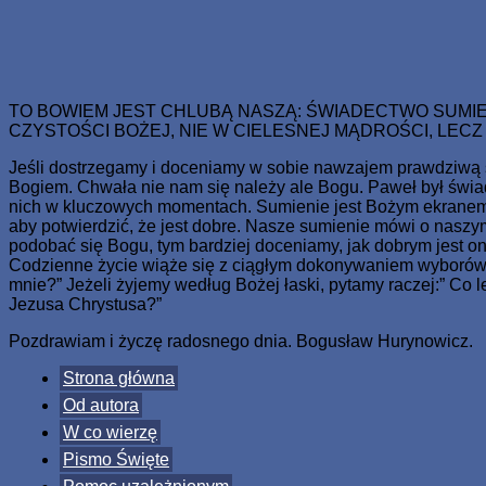
Skip
www.zaJezusem.com
Ew. Jana 3:16: Albowiem tak Bóg umiłował świat, że Syna sweg
to
content
TO BOWIEM JEST CHLUBĄ NASZĄ: ŚWIADECTWO SUMIENI
CZYSTOŚCI BOŻEJ, NIE W CIELESNEJ MĄDROŚCI, LECZ
Jeśli dostrzegamy i doceniamy w sobie nawzajem prawdziwą św
Bogiem. Chwała nie nam się należy ale Bogu. Paweł był świa
nich w kluczowych momentach. Sumienie jest Bożym ekranem w
aby potwierdzić, że jest dobre. Nasze sumienie mówi o naszym
podobać się Bogu, tym bardziej doceniamy, jak dobrym jest o
Codzienne życie wiąże się z ciągłym dokonywaniem wyborów i s
mnie?” Jeżeli żyjemy według Bożej łaski, pytamy raczej:” C
Jezusa Chrystusa?”
Pozdrawiam i życzę radosnego dnia. Bogusław Hurynowicz.
Strona główna
Od autora
W co wierzę
Pismo Święte