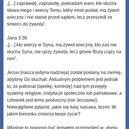
„[…] zaprawdę, zaprawdę, powiadam wam, kto słucha
słowa mego i wierzy Temu, który mnie posłał, ma żywot
wieczny i nie stanie przed sądem, lecz przeszedł ze
śmierci do żywota”.
Jana 3:36
„[…] kto wierzy w Syna, ma żywot wieczny, kto zaś nie
słucha Syna, nie ujrzy żywota, lecz gniew Boży ciąży na
nim”.
Jezus (nasza jedyna nadzieja) został posłany na ziemię,
abyśmy Go słuchali. Aktualnym problemem jest jednak
to, że patronat (opiekę, kontrolę) nad tym przejęły
systemy religijne, instytucje społeczne lub państwowe, a
człowiek jest temu posłuszny (nie Jezusowi).
Niewątpliwie pytanie, jakie się tutaj nasuwa, brzmi: W
jakim kierunku zmierza twoje życie?
Właśnie to powinno być tematem przemyśleń w „domu