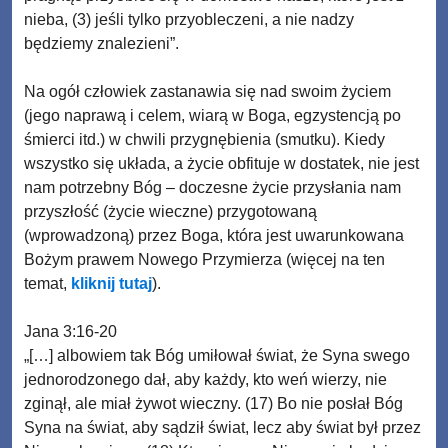
nieba, (3) jeśli tylko przyobleczeni, a nie nadzy
będziemy znalezieni”.
Na ogół człowiek zastanawia się nad swoim życiem
(jego naprawą i celem, wiarą w Boga, egzystencją po
śmierci itd.) w chwili przygnębienia (smutku). Kiedy
wszystko się układa, a życie obfituje w dostatek, nie jest
nam potrzebny Bóg – doczesne życie przysłania nam
przyszłość (życie wieczne) przygotowaną
(wprowadzoną) przez Boga, która jest uwarunkowana
Bożym prawem Nowego Przymierza (więcej na ten
temat,
kliknij tutaj
).
Jana 3:16-20
„[…] albowiem tak Bóg umiłował świat, że Syna swego
jednorodzonego dał, aby każdy, kto weń wierzy, nie
zginął, ale miał żywot wieczny. (17) Bo nie posłał Bóg
Syna na świat, aby sądził świat, lecz aby świat był przez