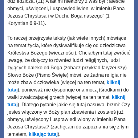
odziedziczą. (11) A takimi niektórzy z was byli; aleście
obmyci, uświęceni, i usprawiedliwieni w imieniu Pana
Jezusa Chrystusa i w Duchu Boga naszego” (1
Koryntian 6:9-11).
To raczej przejrzyste teksty (jak wiele innych) mówiące
na temat życia, które dyskwalifikuje cię od dziedzictwa
Królestwa Bożego (wieczności). Chciałbym tutaj zwrócić
uwagę, że dotyczy to również ludzi religijnych, ludzi
żyjących daleko od Boga (zobacz przykład faryzeuszy).
Słowo Boże (Pismo Święte) mówi, że żadna religia nie
może zbawić człowieka (więcej na ten temat,
kliknij
tutaj
), ponieważ nie dysponuje ona mocą (środkami) do
walki zwalczającej grzech (więcej na ten temat,
kliknij
tutaj
). Dlatego pytanie jakie się tutaj nasuwa, brzmi: Czy
jesteś włączony w Boży plan zbawienia i zostałeś już
obmyty, uświęcony i usprawiedliwiony w imieniu Pana
Jezusa Chrystusa? (zachęcam do zapoznania się z tym
tematem,
klikając tutaj
).