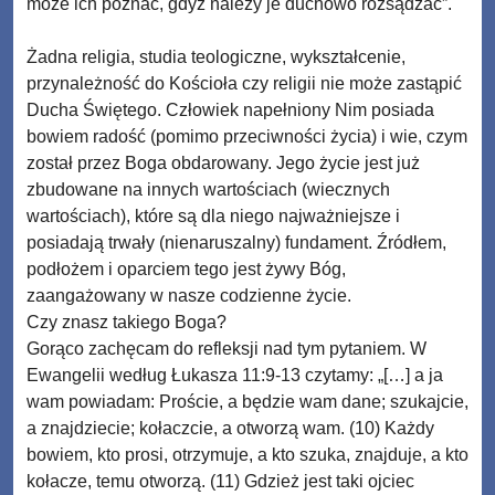
może ich poznać, gdyż należy je duchowo rozsądzać”.
Żadna religia, studia teologiczne, wykształcenie,
przynależność do Kościoła czy religii nie może zastąpić
Ducha Świętego. Człowiek napełniony Nim posiada
bowiem radość (pomimo przeciwności życia) i wie, czym
został przez Boga obdarowany. Jego życie jest już
zbudowane na innych wartościach (wiecznych
wartościach), które są dla niego najważniejsze i
posiadają trwały (nienaruszalny) fundament. Źródłem,
podłożem i oparciem tego jest żywy Bóg,
zaangażowany w nasze codzienne życie.
Czy znasz takiego Boga?
Gorąco zachęcam do refleksji nad tym pytaniem. W
Ewangelii według Łukasza 11:9-13 czytamy: „[…] a ja
wam powiadam: Proście, a będzie wam dane; szukajcie,
a znajdziecie; kołaczcie, a otworzą wam. (10) Każdy
bowiem, kto prosi, otrzymuje, a kto szuka, znajduje, a kto
kołacze, temu otworzą. (11) Gdzież jest taki ojciec