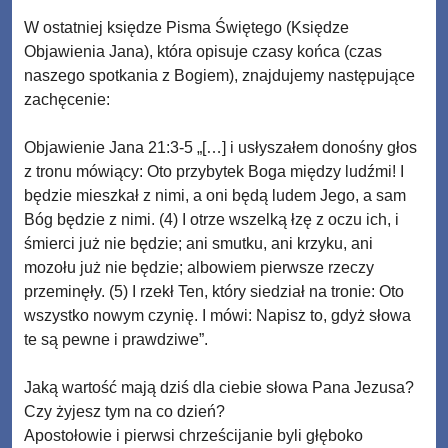
W ostatniej księdze Pisma Świętego (Księdze
Objawienia Jana), która opisuje czasy końca (czas
naszego spotkania z Bogiem), znajdujemy następujące
zachęcenie:
Objawienie Jana 21:3-5 „[…] i usłyszałem donośny głos
z tronu mówiący: Oto przybytek Boga między ludźmi! I
będzie mieszkał z nimi, a oni będą ludem Jego, a sam
Bóg będzie z nimi. (4) I otrze wszelką łzę z oczu ich, i
śmierci już nie będzie; ani smutku, ani krzyku, ani
mozołu już nie będzie; albowiem pierwsze rzeczy
przeminęły. (5) I rzekł Ten, który siedział na tronie: Oto
wszystko nowym czynię. I mówi: Napisz to, gdyż słowa
te są pewne i prawdziwe”.
Jaką wartość mają dziś dla ciebie słowa Pana Jezusa?
Czy żyjesz tym na co dzień?
Apostołowie i pierwsi chrześcijanie byli głęboko