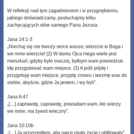
W refleksji nad tym zagadnieniem i w przygnębieniu,
jakiego doświadczamy, posłuchajmy kilku
zachęcających słów samego Pana Jezusa:
Jana 14:1-3
„Niechaj się nie trwoży serce wasze; wierzcie w Boga i
we mnie wierzcie! (2) W domu Ojca mego wiele jest
mieszkań; gdyby było inaczej, byłbym wam powiedział.
Idę przygotować wam miejsce. (3) A jeśli pójdę i
przygotuję wam miejsce, przyjdę znowu i wezmę was do
siebie, abyście, gdzie Ja jestem, i wy byli”.
Jana 6:47
„[…] zaprawdę, zaprawdę, powiadam wam, kto wierzy
we mnie, ma żywot wieczny”.
Jana 10:10b
„[…] Ja przyszedłem, aby owce miały życie i obfitowały”.