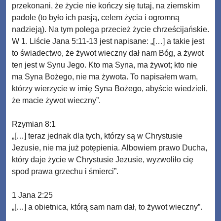
przekonani, że życie nie kończy się tutaj, na ziemskim
padole (to było ich pasją, celem życia i ogromną
nadzieją). Na tym polega przecież życie chrześcijańskie.
W 1. Liście Jana 5:11-13 jest napisane: „[…] a takie jest
to świadectwo, że żywot wieczny dał nam Bóg, a żywot
ten jest w Synu Jego. Kto ma Syna, ma żywot; kto nie
ma Syna Bożego, nie ma żywota. To napisałem wam,
którzy wierzycie w imię Syna Bożego, abyście wiedzieli,
że macie żywot wieczny”.
Rzymian 8:1
„[…] teraz jednak dla tych, którzy są w Chrystusie
Jezusie, nie ma już potępienia. Albowiem prawo Ducha,
który daje życie w Chrystusie Jezusie, wyzwoliło cię
spod prawa grzechu i śmierci”.
1 Jana 2:25
„[…] a obietnica, którą sam nam dał, to żywot wieczny”.