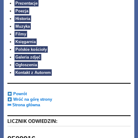
Prezentacje
Poezja
Historia
Muzyka
Filmy
Księgarnia
Polskie kościoły
Galeria zdjęć
Ogłoszenia
Kontakt z Autorem
Powrót
Wróć na górę strony
⏮ Strona główna
LICZNIK ODWIEDZIN: