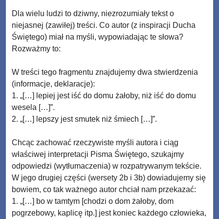
Dla wielu ludzi to dziwny, niezrozumiały tekst o
niejasnej (zawiłej) treści. Co autor (z inspiracji Ducha
Świętego) miał na myśli, wypowiadając te słowa?
Rozważmy to:
W treści tego fragmentu znajdujemy dwa stwierdzenia
(informacje, deklaracje):
1. „[…] lepiej jest iść do domu żałoby, niż iść do domu
wesela […]”.
2. „[…] lepszy jest smutek niż śmiech […]”.
Chcąc zachować rzeczywiste myśli autora i ciąg
właściwej interpretacji Pisma Świętego, szukajmy
odpowiedzi (wytłumaczenia) w rozpatrywanym tekście.
W jego drugiej części (wersety 2b i 3b) dowiadujemy się
bowiem, co tak ważnego autor chciał nam przekazać:
1. „[…] bo w tamtym [chodzi o dom żałoby, dom
pogrzebowy, kaplicę itp.] jest koniec każdego człowieka,