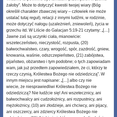
żałoby”. Może to dotyczyć kwestii twojej wiary (Bóg
określił charakter zbawczej wiary – człowiek nie może
ustalać tutaj reguł), relacji z innymi ludźmi, w rodzinie,
może dotyczyć nałogu (uzależnień, zniewoleń), życia w
grzechu itd. W Liście do Galacjan 5:19-21 czytamy: „[…]
Jawne zaś są uczynki ciała, mianowicie:
wszeteczeństwo, nieczystość, rozpusta, (20)
bałwochwalstwo, czary, wrogość, spór, zazdrość, gniew,
knowania, waśnie, odszczepieństwo, (21) zabójstwa,
pijaństwo, obżarstwo i tym podobne; o tych zapowiadam
wam, jak już przedtem zapowiedziałem, że ci, którzy te
rzeczy czynią, Królestwa Bożego nie odziedziczą”. W
innym miejscu jest napisane: „[…] albo czy nie
wiecie, że niesprawiedliwi Królestwa Bożego nie
odziedziczą? Nie łudźcie się! Ani wszetecznicy, ani
bałwochwalcy ani cudzołożnicy, ani rozpustnicy, ani
mężołożnicy, (10) ani złodzieje, ani chciwcy, ani pijacy,
ani oszczercy, ani zdziercy Królestwa Bożego nie