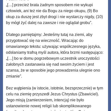
„[…] przecież brata żadnym sposobem nie wykupi
człowiek, ani też nie da Bogu za niego okupu, (9) Bo
okup za duszę jest zbyt drogi i nie wystarczy nigdy, (10)
by mógł żyć dalej na zawsze i nie oglądał grobu”.
Dlatego pamiętajmy: Jesteśmy tutaj na ziemi, aby
przygotować się na wieczność. Wracając do
omawianego tekstu: używając współczesnego języka,
odsłaniamy trafną myśl autora, która brzmi następująco:
„[…] bo w domu pogrzebowym uczestnik uroczystości
żałobnych zastanawia się nad swoim życiem i jest
szansa, że w sposobie jego prowadzenia ulegnie ono
zmianie”.
Bez wątpienia (w istocie, istotnie, bezsprzecznie) w tym
celu na ziemię przyszedł Jezus Chrystus (Zbawiciel).
Jego misją (zamierzeniem, intencją) nie było
ustanowienie nowej religii lub skomplikowanego