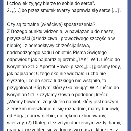
i człowiek żyjący bierze to sobie do serca”.
2. „[…] bo przez smutek twarzy naprawia się serce […]”.
Czy są to trafne (właściwe) spostrzeżenia?
Z Bożego punktu widzenia, w nawiązaniu do naszej
przyszłości (dziedzictwa i prawdziwego szczęścia w
niebie) i z perspektywy chrześcijaństwa,
nadchodzącego sądu i obietnic Pisma Świętego
odpowiedź jak najbardziej brzmi: „TAK”. W 1. Liście do
Koryntian 2:1-3 Apostoł Paweł pisze: „[…] głosimy tedy,
jak napisano: Czego oko nie widziało i ucho nie
słyszało, i co do serca ludzkiego nie wstąpiło, to
przygotował Bóg tym, którzy Go miłują”. W 2. Liście do
Koryntian 5:1-7 czytamy słowa o podobnej treści:
„Wiemy bowiem, że jeśli ten namiot, który jest naszym
ziemskim mieszkaniem, się rozpadnie, mamy budowlę
od Boga, dom w niebie, nie rękoma zbudowany,
wieczny. (2) Dlatego też w tym doczesnym wzdychamy,
pragnąc przyoblec się w domostwo nasze, które jest z