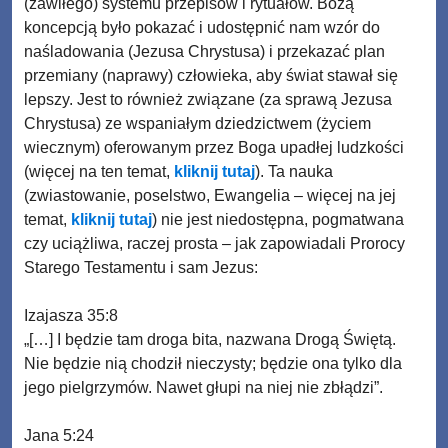
(zawiłego) systemu przepisów i rytuałów. Bożą
koncepcją było pokazać i udostępnić nam wzór do
naśladowania (Jezusa Chrystusa) i przekazać plan
przemiany (naprawy) człowieka, aby świat stawał się
lepszy. Jest to również związane (za sprawą Jezusa
Chrystusa) ze wspaniałym dziedzictwem (życiem
wiecznym) oferowanym przez Boga upadłej ludzkości
(więcej na ten temat,
kliknij tutaj
). Ta nauka
(zwiastowanie, poselstwo, Ewangelia – więcej na jej
temat,
kliknij tutaj
) nie jest niedostępna, pogmatwana
czy uciążliwa, raczej prosta – jak zapowiadali Prorocy
Starego Testamentu i sam Jezus:
Izajasza 35:8
„[…] I będzie tam droga bita, nazwana Drogą Świętą.
Nie będzie nią chodził nieczysty; będzie ona tylko dla
jego pielgrzymów. Nawet głupi na niej nie zbłądzi”.
Jana 5:24