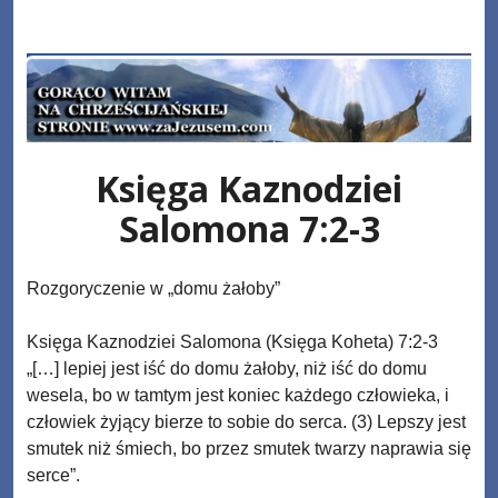
Skip
www.zaJezusem.com
to
content
Księga Kaznodziei
Salomona 7:2-3
Rozgoryczenie w „domu żałoby”
Księga Kaznodziei Salomona (Księga Koheta) 7:2-3
„[…] lepiej jest iść do domu żałoby, niż iść do domu
wesela, bo w tamtym jest koniec każdego człowieka, i
człowiek żyjący bierze to sobie do serca. (3) Lepszy jest
smutek niż śmiech, bo przez smutek twarzy naprawia się
serce”.