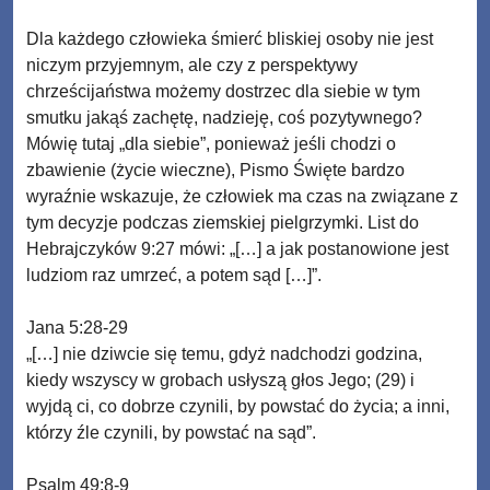
Dla każdego człowieka śmierć bliskiej osoby nie jest
niczym przyjemnym, ale czy z perspektywy
chrześcijaństwa możemy dostrzec dla siebie w tym
smutku jakąś zachętę, nadzieję, coś pozytywnego?
Mówię tutaj „dla siebie”, ponieważ jeśli chodzi o
zbawienie (życie wieczne), Pismo Święte bardzo
wyraźnie wskazuje, że człowiek ma czas na związane z
tym decyzje podczas ziemskiej pielgrzymki. List do
Hebrajczyków 9:27 mówi: „[…] a jak postanowione jest
ludziom raz umrzeć, a potem sąd […]”.
Jana 5:28-29
„[…] nie dziwcie się temu, gdyż nadchodzi godzina,
kiedy wszyscy w grobach usłyszą głos Jego; (29) i
wyjdą ci, co dobrze czynili, by powstać do życia; a inni,
którzy źle czynili, by powstać na sąd”.
Psalm 49:8-9