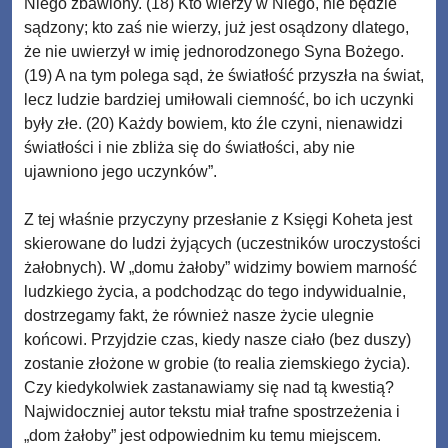
Niego zbawiony. (18) Kto wierzy w Niego, nie będzie
sądzony; kto zaś nie wierzy, już jest osądzony dlatego,
że nie uwierzył w imię jednorodzonego Syna Bożego.
(19) A na tym polega sąd, że światłość przyszła na świat,
lecz ludzie bardziej umiłowali ciemność, bo ich uczynki
były złe. (20) Każdy bowiem, kto źle czyni, nienawidzi
światłości i nie zbliża się do światłości, aby nie
ujawniono jego uczynków”.
Z tej właśnie przyczyny przesłanie z Księgi Koheta jest
skierowane do ludzi żyjących (uczestników uroczystości
żałobnych). W „domu żałoby” widzimy bowiem marność
ludzkiego życia, a podchodząc do tego indywidualnie,
dostrzegamy fakt, że również nasze życie ulegnie
końcowi. Przyjdzie czas, kiedy nasze ciało (bez duszy)
zostanie złożone w grobie (to realia ziemskiego życia).
Czy kiedykolwiek zastanawiamy się nad tą kwestią?
Najwidoczniej autor tekstu miał trafne spostrzeżenia i
„dom żałoby” jest odpowiednim ku temu miejscem.