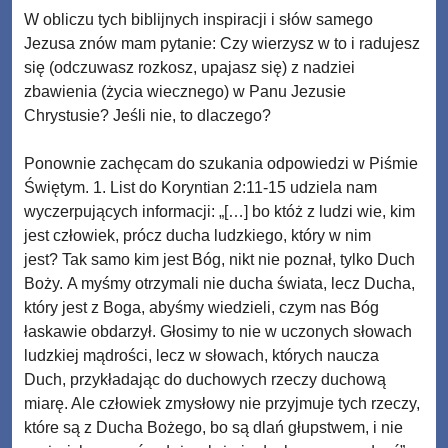
W obliczu tych biblijnych inspiracji i słów samego
Jezusa znów mam pytanie: Czy wierzysz w to i radujesz
się (odczuwasz rozkosz, upajasz się) z nadziei
zbawienia (życia wiecznego) w Panu Jezusie
Chrystusie? Jeśli nie, to dlaczego?
Ponownie zachęcam do szukania odpowiedzi w Piśmie
Świętym. 1. List do Koryntian 2:11-15 udziela nam
wyczerpujących informacji: „[…] bo któż z ludzi wie, kim
jest człowiek, prócz ducha ludzkiego, który w nim
jest? Tak samo kim jest Bóg, nikt nie poznał, tylko Duch
Boży. A myśmy otrzymali nie ducha świata, lecz Ducha,
który jest z Boga, abyśmy wiedzieli, czym nas Bóg
łaskawie obdarzył. Głosimy to nie w uczonych słowach
ludzkiej mądrości, lecz w słowach, których naucza
Duch, przykładając do duchowych rzeczy duchową
miarę. Ale człowiek zmysłowy nie przyjmuje tych rzeczy,
które są z Ducha Bożego, bo są dlań głupstwem, i nie