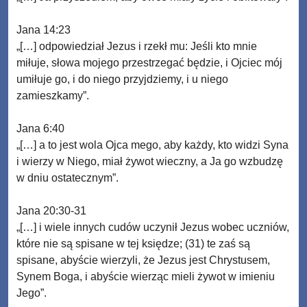
Jana 14:23
„[…] odpowiedział Jezus i rzekł mu: Jeśli kto mnie
miłuje, słowa mojego przestrzegać będzie, i Ojciec mój
umiłuje go, i do niego przyjdziemy, i u niego
zamieszkamy”.
Jana 6:40
„[…] a to jest wola Ojca mego, aby każdy, kto widzi Syna
i wierzy w Niego, miał żywot wieczny, a Ja go wzbudzę
w dniu ostatecznym”.
Jana 20:30-31
„[…] i wiele innych cudów uczynił Jezus wobec uczniów,
które nie są spisane w tej księdze; (31) te zaś są
spisane, abyście wierzyli, że Jezus jest Chrystusem,
Synem Boga, i abyście wierząc mieli żywot w imieniu
Jego”.