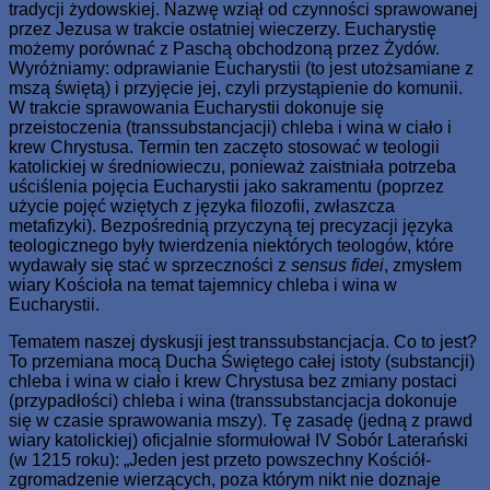
tradycji żydowskiej. Nazwę wziął od czynności sprawowanej
przez Jezusa w trakcie ostatniej wieczerzy. Eucharystię
możemy porównać z Paschą obchodzoną przez Żydów.
Wyróżniamy: odprawianie Eucharystii (to jest utożsamiane z
mszą świętą) i przyjęcie jej, czyli przystąpienie do komunii.
W trakcie sprawowania Eucharystii dokonuje się
przeistoczenia (transsubstancjacji) chleba i wina w ciało i
krew Chrystusa. Termin ten zaczęto stosować w teologii
katolickiej w średniowieczu, ponieważ zaistniała potrzeba
uściślenia pojęcia Eucharystii jako sakramentu (poprzez
użycie pojęć wziętych z języka filozofii, zwłaszcza
metafizyki). Bezpośrednią przyczyną tej precyzacji języka
teologicznego były twierdzenia niektórych teologów, które
wydawały się stać w sprzeczności z
sensus fidei
, zmysłem
wiary Kościoła na temat tajemnicy chleba i wina w
Eucharystii.
Tematem naszej dyskusji jest transsubstancjacja. Co to jest?
To przemiana mocą Ducha Świętego całej istoty (substancji)
chleba i wina w ciało i krew Chrystusa bez zmiany postaci
(przypadłości) chleba i wina (transsubstancjacja dokonuje
się w czasie sprawowania mszy). Tę zasadę (jedną z prawd
wiary katolickiej) oficjalnie sformułował IV Sobór Laterański
(w 1215 roku): „Jeden jest przeto powszechny Kościół-
zgromadzenie wierzących, poza którym nikt nie doznaje