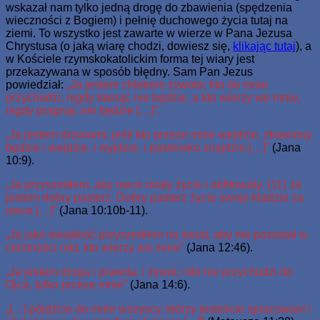
wskazał nam tylko jedną drogę do zbawienia (spędzenia
wieczności z Bogiem) i pełnię duchowego życia tutaj na
ziemi. To wszystko jest zawarte w wierze w Pana Jezusa
Chrystusa (o jaką wiarę chodzi, dowiesz się,
klikając tutaj
), a
w Kościele rzymskokatolickim forma tej wiary jest
przekazywana w sposób błędny. Sam Pan Jezus
powiedział:
„Ja jestem chlebem żywota; kto do mnie
przychodzi, nigdy łaknąć nie będzie, a kto wierzy we mnie,
nigdy pragnąć nie będzie […]”.
„Ja jestem drzwiami; jeśli kto przeze mnie wejdzie, zbawiony
będzie i wejdzie, i wyjdzie, i pastwisko znajdzie […]”
(Jana
10:9).
„Ja przyszedłem, aby owce miały życie i obfitowały. (11) Ja
jestem dobry pasterz. Dobry pasterz życie swoje kładzie za
owce […]”
(Jana 10:10b-11).
„Ja jako światłość przyszedłem na świat, aby nie pozostał w
ciemności nikt, kto wierzy we mnie”
(Jana 12:46).
„Ja jestem droga i prawda, i żywot, nikt nie przychodzi do
Ojca, tylko przeze mnie”
(Jana 14:6).
„[…] pójdźcie do mnie wszyscy, którzy jesteście spracowani i