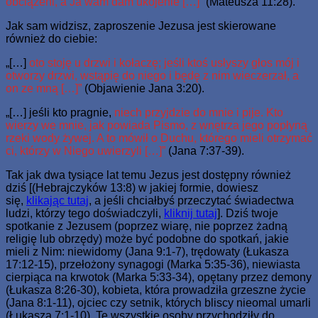
obciążeni, a Ja wam dam ukojenie […]”
(Mateusza 11:28).
Jak sam widzisz, zaproszenie Jezusa jest skierowane
również do ciebie:
„[…]
oto stoję u drzwi i kołaczę; jeśli ktoś usłyszy głos mój i
otworzy drzwi, wstąpię do niego i będę z nim wieczerzał, a
on ze mną […]”
(Objawienie Jana 3:20).
„[…] jeśli kto pragnie,
niech przyjdzie do mnie i pije. Kto
wierzy we mnie, jak powiada Pismo, z wnętrza jego popłyną
rzeki wody żywej. A to mówił o Duchu, którego mieli otrzymać
ci, którzy w Niego uwierzyli […]”
(Jana 7:37-39).
Tak jak dwa tysiące lat temu Jezus jest dostępny również
dziś [(Hebrajczyków 13:8) w jakiej formie, dowiesz
się,
klikając tutaj
, a jeśli chciałbyś przeczytać świadectwa
ludzi, którzy tego doświadczyli,
kliknij tutaj
]. Dziś twoje
spotkanie z Jezusem (poprzez wiarę, nie poprzez żadną
religię lub obrzędy) może być podobne do spotkań, jakie
mieli z Nim: niewidomy (Jana 9:1-7), trędowaty (Łukasza
17:12-15), przełożony synagogi (Marka 5:35-36), niewiasta
cierpiąca na krwotok (Marka 5:33-34), opętany przez demony
(Łukasza 8:26-30), kobieta, która prowadziła grzeszne życie
(Jana 8:1-11), ojciec czy setnik, których bliscy nieomal umarli
(Łukasza 7:1-10). Te wszystkie osoby przychodziły do