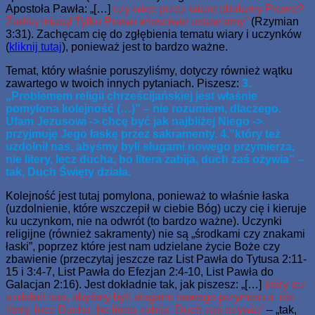
Apostoła Pawła: „[…]
czy więc przez wiarę obalamy Prawo?
Żadną miarą! Tylko Prawo właściwie ustawiamy”
(Rzymian
3:31). Zachęcam cię do zgłębienia tematu wiary i uczynków
(
kliknij tutaj
), ponieważ jest to bardzo ważne.
Temat, który właśnie poruszyliśmy, dotyczy również wątku
zawartego w twoich innych pytaniach. Piszesz:
3.
„Problemem religii chrześcijańskiej jest właśnie
pomylona kolejność (…)” – nie rozumiem, dlaczego.
Ufam Jezusowi -> chcę być jak najbliżej Niego ->
przyjmuję Jego łaskę przez sakramenty. 4.”który też
uzdolnił nas, abyśmy byli sługami nowego przymierza,
nie litery, lecz ducha, bo litera zabija, duch zaś ożywia” –
tak, Duch Święty działa.
Kolejność jest tutaj pomylona, ponieważ to właśnie łaska
(uzdolnienie, które wszczepił w ciebie Bóg) uczy cię i kieruje
ku uczynkom, nie na odwrót (to bardzo ważne). Uczynki
religijne (również sakramenty) nie są „środkami czy znakami
łaski”, poprzez które jest nam udzielane życie Boże czy
zbawienie (przeczytaj jeszcze raz List Pawła do Tytusa 2:11-
15 i 3:4-7, List Pawła do Efezjan 2:4-10, List Pawła do
Galacjan 2:16). Jest dokładnie tak, jak piszesz: „[…]
który też
uzdolnił nas, abyśmy byli sługami nowego przymierza, nie
litery, lecz Ducha, bo litera zabija, Duch zaś ożywia”
– „tak,