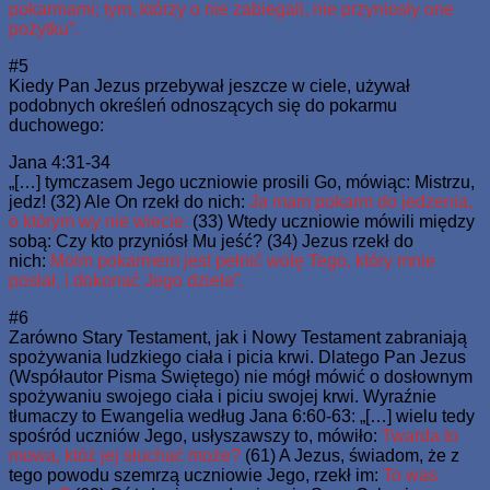
pokarmami; tym, którzy o nie zabiegali, nie przyniosły one
pożytku”.
#5
Kiedy Pan Jezus przebywał jeszcze w ciele, używał
podobnych określeń odnoszących się do pokarmu
duchowego:
Jana 4:31-34
„[…] tymczasem Jego uczniowie prosili Go, mówiąc: Mistrzu,
jedz! (32) Ale On rzekł do nich:
Ja mam pokarm do jedzenia,
o którym wy nie wiecie.
(33) Wtedy uczniowie mówili między
sobą: Czy kto przyniósł Mu jeść? (34) Jezus rzekł do
nich:
Moim pokarmem jest pełnić wolę Tego, który mnie
posłał, i dokonać Jego dzieła”.
#6
Zarówno Stary Testament, jak i Nowy Testament zabraniają
spożywania ludzkiego ciała i picia krwi. Dlatego Pan Jezus
(Współautor Pisma Świętego) nie mógł mówić o dosłownym
spożywaniu swojego ciała i piciu swojej krwi. Wyraźnie
tłumaczy to Ewangelia według Jana 6:60-63: „[…] wielu tedy
spośród uczniów Jego, usłyszawszy to, mówiło:
Twarda to
mowa, któż jej słuchać może?
(61) A Jezus, świadom, że z
tego powodu szemrzą uczniowie Jego, rzekł im:
To was