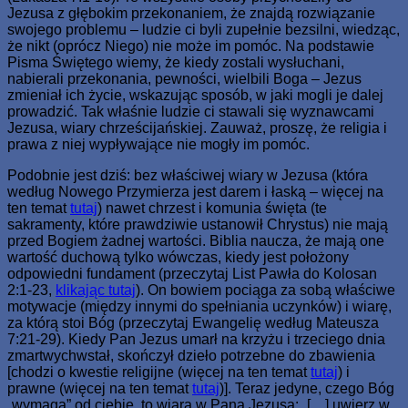
Jezusa z głębokim przekonaniem, że znajdą rozwiązanie
swojego problemu – ludzie ci byli zupełnie bezsilni, wiedząc,
że nikt (oprócz Niego) nie może im pomóc. Na podstawie
Pisma Świętego wiemy, że kiedy zostali wysłuchani,
nabierali przekonania, pewności, wielbili Boga – Jezus
zmieniał ich życie, wskazując sposób, w jaki mogli je dalej
prowadzić. Tak właśnie ludzie ci stawali się wyznawcami
Jezusa, wiary chrześcijańskiej. Zauważ, proszę, że religia i
prawa z niej wypływające nie mogły im pomóc.
Podobnie jest dziś: bez właściwej wiary w Jezusa (która
według Nowego Przymierza jest darem i łaską – więcej na
ten temat
tutaj
) nawet chrzest i komunia święta (te
sakramenty, które prawdziwie ustanowił Chrystus) nie mają
przed Bogiem żadnej wartości. Biblia naucza, że mają one
wartość duchową tylko wówczas, kiedy jest położony
odpowiedni fundament (przeczytaj List Pawła do Kolosan
2:1-23,
klikając tutaj
). On bowiem pociąga za sobą właściwe
motywacje (między innymi do spełniania uczynków) i wiarę,
za którą stoi Bóg (przeczytaj Ewangelię według Mateusza
7:21-29). Kiedy Pan Jezus umarł na krzyżu i trzeciego dnia
zmartwychwstał, skończył dzieło potrzebne do zbawienia
[chodzi o kwestie religijne (więcej na ten temat
tutaj
) i
prawne (więcej na ten temat
tutaj
)]. Teraz jedyne, czego Bóg
„wymaga” od ciebie, to wiara w Pana Jezusa: „[…] uwierz w