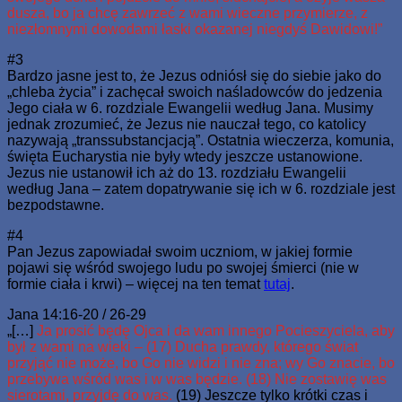
dusza, bo ja chcę zawrzeć z wami wieczne przymierze, z
niezłomnymi dowodami łaski okazanej niegdyś Dawidowi!”
#3
Bardzo jasne jest to, że Jezus odniósł się do siebie jako do
„chleba życia” i zachęcał swoich naśladowców do jedzenia
Jego ciała w 6. rozdziale Ewangelii według Jana. Musimy
jednak zrozumieć, że Jezus nie nauczał tego, co katolicy
nazywają „transsubstancjacją”. Ostatnia wieczerza, komunia,
święta Eucharystia nie były wtedy jeszcze ustanowione.
Jezus nie ustanowił ich aż do 13. rozdziału Ewangelii
według Jana – zatem dopatrywanie się ich w 6. rozdziale jest
bezpodstawne.
#4
Pan Jezus zapowiadał swoim uczniom, w jakiej formie
pojawi się wśród swojego ludu po swojej śmierci (nie w
formie ciała i krwi) – więcej na ten temat
tutaj
.
Jana 14:16-20 / 26-29
„[…]
Ja prosić będę Ojca i da wam innego Pocieszyciela, aby
był z wami na wieki – (17) Ducha prawdy, którego świat
przyjąć nie może, bo Go nie widzi i nie zna; wy Go znacie, bo
przebywa wśród was i w was będzie. (18) Nie zostawię was
sierotami, przyjdę do was.
(19) Jeszcze tylko krótki czas i