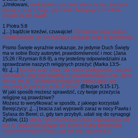
„Umiłowani,
nie każdemu duchowi wierzcie, lecz badajcie
duchy, czy są z Boga, gdyż wielu fałszywych proroków
wyszło na ten świat”.
1 Piotra 5:8
„[…] bądźcie trzeźwi, czuwajcie!
Przeciwnik wasz, diabeł,
chodzi wokoło jak lew ryczący, szukając kogo by pochłonąć”.
Pismo Święte wyraźnie wskazuje, że jedynie Duch Święty
ma w sobie Boży autorytet, prawdomówność i moc (Jana
15:26 / Rzymian 8:8-9), a my jesteśmy odpowiedzialni za
sprawdzanie naszych religijnych przeżyć (Marka 13:5-
6): „[…]
baczcie więc pilnie, jak macie postępować, nie jako
niemądrzy, lecz jako mądrzy, (16) wykorzystując czas, gdyż
dni są złe. (17) Dlatego nie bądźcie nierozsądni, ale
rozumiejcie, jaka jest wola Pańska”
(Efezjan 5:15-17).
W jaki sposób możesz sprawdzić, czy twoje przeżycia
religijne są prawdziwe?
Możesz to weryfikować w sposób, z jakiego korzystali
Berejczycy: „[…] bracia zaś wyprawili zaraz w nocy Pawła i
Sylasa do Berei; ci, gdy tam przybyli, udali się do synagogi
Żydów, (11)
którzy byli szlachetniejszego usposobienia niż
owi w Tesalonice; przyjęli oni Słowo z całą gotowością i
codziennie badali Pisma, czy tak się rzeczy mają”.