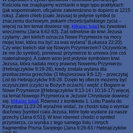
Kościoła nie znajdujemy wzmianki o tego typu praktykach
(jak wspominałem, oficjalnie zatwierdzono to dopiero w 1215
roku). Zatem chleb (ciało Jezusa) to jedynie symbol (o
znaczeniu duchowym, pokarm chrześcijańskiego życia –
więcej na ten temat dowiesz się,
klikając tutaj
) ku żywotowi
wiecznemu (Jana 6:62-63). Zaś odnośnie do krwi Jezusa
czytamy: „ten kielich oznacza Nowe Przymierze na mocy
mojej krwi, która ma być za was wylana” (Łukasza 22:20).
Czy więc kielich stał się Nowym Przymierzem? Oczywiście,
że nie (to symbol), ponieważ przymierze to umowa (nie coś
materialnego). A zatem wino jest jedynie symbolem krwi
Jezusa, która nadała mocy prawnej Nowemu Przymierzu
(Hebrajczyków 9:19-28), kiedy została wylana dla
przebaczenia grzechów (3 Mojżeszowa 9:6-12) – przeczytaj
List do Hebrajczyków 9:8-28. Dzięki tej ofierze możemy być
oczyszczeni (czyści w Bożych oczach) i wejść z Bogiem w
Nowe Przymierze [(Hebrajczyków 9:13-14 i 10:16-17) więcej
na temat Nowego Przymierza w Jezusie Chrystusie dowiesz
się,
klikając tutaj
]. Również z kontekstu 1. Listu Pawła do
Koryntian 11:23-26 wyraźnie widać, że chodzi tutaj o wymiar
duchowy [symbol ciała Jezusa, które było wydane za nasze
grzechy (Jana 6:51)]. W krwi również chodzi o symbol
przymierza, co wynika z tego samego listu i innych
fragmentów Pisma Świętego (Jana 6:26-63 / Hebrajczyków