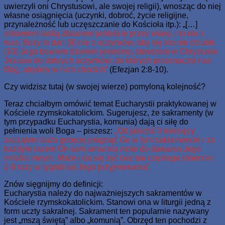
uwierzyli oni Chrystusowi, ale swojej religii), wnosząc do niej
własne osiągnięcia (uczynki, dobroć, życie religijne,
przynależność lub uczęszczanie do Kościoła itp.): „[…]
albowiem łaską zbawieni jesteście przez wiarę, i to nie z
was: Boży to dar; (9) nie z uczynków, aby się kto nie chlubił.
(10) Jego bowiem dziełem jesteśmy, stworzeni w Chrystusie
Jezusie do dobrych uczynków, do których przeznaczył nas
Bóg, abyśmy w nich chodzili”
(Efezjan 2:8-10).
Czy widzisz tutaj (w swojej wierze) pomyloną kolejność?
Teraz chciałbym omówić temat Eucharystii praktykowanej w
Kościele rzymskokatolickim. Sugerujesz, że sakramenty (w
tym przypadku Eucharystia, komunia) dają ci siłę do
pełnienia woli Boga – piszesz:
„Od jakichś 3 miesięcy
zacząłem dużo goręcej pragnąć Go w tym sakramencie i za
każdym razem On sam umacnia mnie do dawania Jego
miłości innym. Może i da się żyć bez tak częstego (obecnie
2-6 razy w tygodniu) Jego przyjmowania”.
Znów sięgnijmy do definicji:
Eucharystia należy do najważniejszych sakramentów w
Kościele rzymskokatolickim. Stanowi ona w liturgii jedną z
form uczty sakralnej. Sakrament ten popularnie nazywany
jest „mszą świętą” albo „komunią”. Obrzęd ten pochodzi z