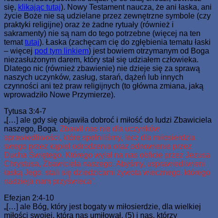
się,
klikając tutaj
). Nowy Testament naucza, że ani łaska, ani
życie Boże nie są udzielane przez zewnętrzne symbole (czy
praktyki religijne) oraz że żadne rytuały (również i
sakramenty) nie są nam do tego potrzebne (więcej na ten
temat
tutaj
). Łaska (zachęcam cię do zgłębienia tematu łaski
– więcej
pod tym linkiem
) jest bowiem otrzymanym od Boga
niezasłużonym darem, który stał się udziałem człowieka.
Dlatego nic (również zbawienie) nie dzieje się za sprawą
naszych uczynków, zasług, starań, dążeń lub innych
czynności ani też praw religijnych (to główna zmiana, jaką
wprowadziło Nowe Przymierze).
Tytusa 3:4-7
„[…] ale gdy się objawiła dobroć i miłość do ludzi Zbawiciela
naszego, Boga.
Zbawił nas nie dla uczynków
sprawiedliwości, które spełniliśmy, lecz dla miłosierdzia
swego przez kąpiel odrodzenia oraz odnowienie przez
Ducha Świętego. Którego wylał na nas obficie przez Jezusa
Chrystusa, Zbawiciela naszego. Abyśmy, usprawiedliwieni
łaską Jego, stali się dziedzicami żywota wiecznego, którego
nadzieja nam przyświeca”.
Efezjan 2:4-10
„[…] ale Bóg, który jest bogaty w miłosierdzie, dla wielkiej
miłości swojej, którą nas umiłował, (5) i nas, którzy