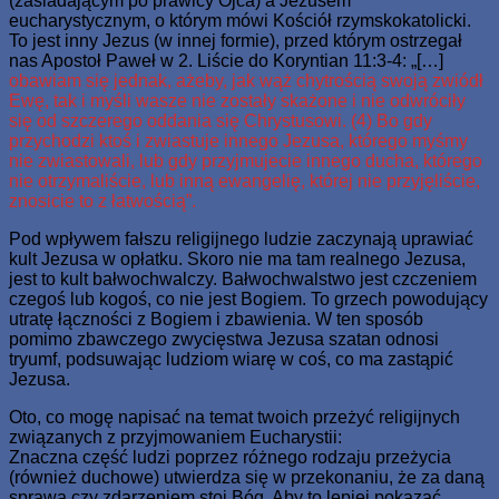
(zasiadającym po prawicy Ojca) a Jezusem
eucharystycznym, o którym mówi Kościół rzymskokatolicki.
To jest inny Jezus (w innej formie), przed którym ostrzegał
nas Apostoł Paweł w 2. Liście do Koryntian 11:3-4: „[…]
obawiam się jednak, ażeby, jak wąż chytrością swoją zwiódł
Ewę, tak i myśli wasze nie zostały skażone i nie odwróciły
się od szczerego oddania się Chrystusowi. (4) Bo gdy
przychodzi ktoś i zwiastuje innego Jezusa, którego myśmy
nie zwiastowali, lub gdy przyjmujecie innego ducha, którego
nie otrzymaliście, lub inną ewangelię, której nie przyjęliście,
znosicie to z łatwością”.
Pod wpływem fałszu religijnego ludzie zaczynają uprawiać
kult Jezusa w opłatku. Skoro nie ma tam realnego Jezusa,
jest to kult bałwochwalczy. Bałwochwalstwo jest czczeniem
czegoś lub kogoś, co nie jest Bogiem. To grzech powodujący
utratę łączności z Bogiem i zbawienia. W ten sposób
pomimo zbawczego zwycięstwa Jezusa szatan odnosi
tryumf, podsuwając ludziom wiarę w coś, co ma zastąpić
Jezusa.
Oto, co mogę napisać na temat twoich przeżyć religijnych
związanych z przyjmowaniem Eucharystii:
Znaczna część ludzi poprzez różnego rodzaju przeżycia
(również duchowe) utwierdza się w przekonaniu, że za daną
sprawą czy zdarzeniem stoi Bóg. Aby to lepiej pokazać,