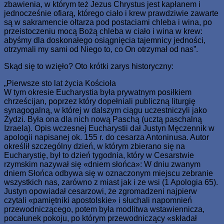
zbawienia, w którym też Jezus Chrystus jest kapłanem i
jednocześnie ofiarą, którego ciało i krew prawdziwie zawarte
są w sakramencie ołtarza pod postaciami chleba i wina, po
przeistoczeniu mocą Bożą chleba w ciało i wina w krew:
abyśmy dla doskonałego osiągnięcia tajemnicy jedności,
otrzymali my sami od Niego to, co On otrzymał od nas”.
Skąd się to wzięło? Oto krótki zarys historyczny:
„Pierwsze sto lat życia Kościoła
W tym okresie Eucharystia była prywatnym posiłkiem
chrześcijan, poprzez który dopełniali publiczną liturgię
synagogalną, w której w dalszym ciągu uczestniczyli jako
Żydzi. Była ona dla nich nową Paschą (ucztą paschalną
Izraela). Opis wczesnej Eucharystii dał Justyn Męczennik w
apologii napisanej ok. 155 r. do cesarza Antoninusa. Autor
określił szczególny dzień, w którym zbierano się na
Eucharystię, był to dzień tygodnia, który w Cesarstwie
rzymskim nazywał się «dniem słońca»: W dniu zwanym
dniem Słońca odbywa się w oznaczonym miejscu zebranie
wszystkich nas, zarówno z miast jak i ze wsi (1 Apologia 65).
Justyn opowiadał cesarzowi, że zgromadzeni najpierw
czytali «pamiętniki apostolskie» i słuchali napomnień
przewodniczącego, potem była modlitwa wstawiennicza,
pocałunek pokoju, po którym przewodniczący «składał