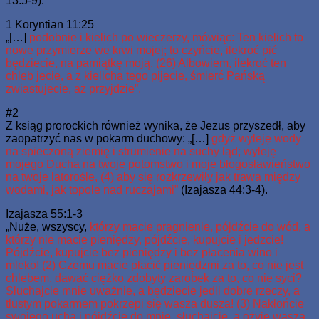
13:5-9).
1 Koryntian 11:25
„[…]
podobnie i kielich po wieczerzy, mówiąc: Ten kielich to
nowe przymierze we krwi mojej; to czyńcie, ilekroć pić
będziecie, na pamiątkę moją. (26) Albowiem, ilekroć ten
chleb jecie, a z kielicha tego pijecie, śmierć Pańską
zwiastujecie, aż przyjdzie”.
#2
Z ksiąg prorockich również wynika, że Jezus przyszedł, aby
zaopatrzyć nas w pokarm duchowy: „[…]
gdyż wyleję wody
na spieczoną ziemię i strumienie na suchy ląd; wyleję
mojego Ducha na twoje potomstwo i moje błogosławieństwo
na twoje latorośle, (4) aby się rozkrzewiły jak trawa między
wodami, jak topole nad ruczajami”
(Izajasza 44:3-4).
Izajasza 55:1-3
„Nuże, wszyscy,
którzy macie pragnienie, pójdźcie do wód, a
którzy nie macie pieniędzy, pójdźcie, kupujcie i jedzcie!
Pójdźcie, kupujcie bez pieniędzy i bez płacenia wino i
mleko! (2) Czemu macie płacić pieniędzmi za to, co nie jest
chlebem, dawać ciężko zdobyty zarobek za to, co nie syci?
Słuchajcie mnie uważnie, a będziecie jedli dobre rzeczy, a
tłustym pokarmem pokrzepi się wasza dusza! (3) Nakłońcie
swojego ucha i pójdźcie do mnie, słuchajcie, a ożyje wasza