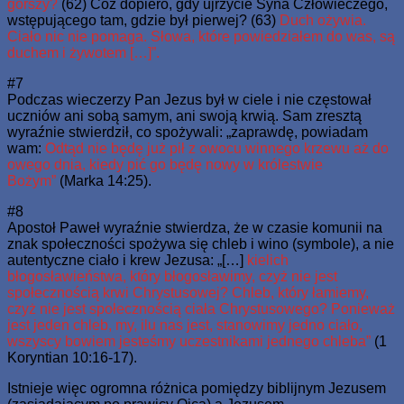
gorszy?
(62) Cóż dopiero, gdy ujrzycie Syna Człowieczego,
wstępującego tam, gdzie był pierwej? (63)
Duch ożywia.
Ciało nic nie pomaga. Słowa, które powiedziałem do was, są
duchem i żywotem […]”.
#7
Podczas wieczerzy Pan Jezus był w ciele i nie częstował
uczniów ani sobą samym, ani swoją krwią. Sam zresztą
wyraźnie stwierdził, co spożywali: „zaprawdę, powiadam
wam:
Odtąd nie będę już pił z owocu winnego krzewu aż do
owego dnia, kiedy pić go będę nowy w królestwie
Bożym”
(Marka 14:25).
#8
Apostoł Paweł wyraźnie stwierdza, że w czasie komunii na
znak społeczności spożywa się chleb i wino (symbole), a nie
autentyczne ciało i krew Jezusa: „[…]
kielich
błogosławieństwa, który błogosławimy, czyż nie jest
społecznością krwi Chrystusowej? Chleb, który łamiemy,
czyż nie jest społecznością ciała Chrystusowego? Ponieważ
jest jeden chleb, my, ilu nas jest, stanowimy jedno ciało,
wszyscy bowiem jesteśmy uczestnikami jednego chleba”
(1
Koryntian 10:16-17).
Istnieje więc ogromna różnica pomiędzy biblijnym Jezusem