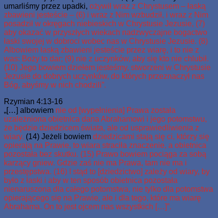
umarliśmy przez upadki,
ożywił wraz z Chrystusem – łaską
zbawieni jesteście – (6) i wraz z Nim wzbudził, i wraz z Nim
posadził w okręgach niebieskich w Chrystusie Jezusie, (7)
aby okazać w przyszłych wiekach nadzwyczajne bogactwo
łaski swojej w dobroci wobec nas w Chrystusie Jezusie. (8)
Albowiem łaską zbawieni jesteście przez wiarę, i to nie z
was: Boży to dar; (9) nie z uczynków, aby się kto nie chlubił.
(10) Jego bowiem dziełem jesteśmy, stworzeni w Chrystusie
Jezusie do dobrych uczynków, do których przeznaczył nas
Bóg, abyśmy w nich chodzili”.
Rzymian 4:13-16
„[…] albowiem
nie od [wypełnienia] Prawa została
uzależniona obietnica dana Abrahamowi i jego potomstwu,
że będzie dziedzicem świata, ale od usprawiedliwienia z
wiary.
(14) Jeżeli bowiem
dziedzicami stają się ci, którzy się
opierają na Prawie, to wiara straciła znaczenie, a obietnica
pozostała bez skutku. (15) Prawo bowiem pociąga za sobą
karzący gniew. Gdzie zaś nie ma Prawa, tam nie ma i
przestępstwa. (16) I stąd to [dziedzictwo] zależy od wiary, by
było z łaski i aby w ten sposób obietnica pozostała
nienaruszona dla całego potomstwa, nie tylko dla potomstwa
opierającego się na Prawie, ale i dla tego, które ma wiarę
Abrahama. On to jest ojcem nas wszystkich […]”.