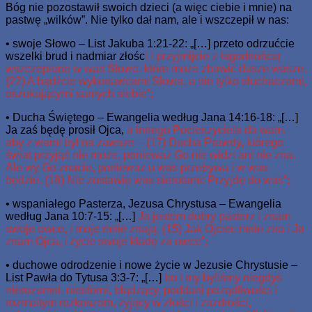
Bóg nie pozostawił swoich dzieci (a więc ciebie i mnie) na
pastwę „wilków”. Nie tylko dał nam, ale i wszczepił w nas:
• swoje Słowo – List Jakuba 1:21-22: „[…] przeto odrzućcie
wszelki brud i nadmiar złośc
i i przyjmijcie z łagodnością
wszczepione w was Słowo, które może zbawić dusze wasze.
(22) A bądźcie wykonawcami Słowa, a nie tylko słuchaczami,
oszukującymi samych siebie”;
• Ducha Świętego – Ewangelia według Jana 14:16-18: „[…]
Ja zaś będę prosił Ojca,
a innego Pocieszyciela da wam,
aby z wami był na zawsze – (17) Ducha Prawdy, którego
świat przyjąć nie może, ponieważ Go nie widzi ani nie zna.
Ale wy Go znacie, ponieważ u was przebywa i w was
będzie. (18) Nie zostawię was sierotami: Przyjdę do was”;
• wspaniałego Pasterza, Jezusa Chrystusa – Ewangelia
według Jana 10:7-15: „[…]
Ja jestem dobry pasterz i znam
swoje owce, i moje mnie znają. (15) Jak Ojciec mnie zna i Ja
znam Ojca, i życie swoje kładę za owce”;
• duchowe odrodzenie i nowe życie w Jezusie Chrystusie –
List Pawła do Tytusa 3:3-7: „[…]
bo i my byliśmy niegdyś
nierozumni, niesforni, błądzący, poddani pożądliwości i
rozmaitym rozkoszom, żyjący w złości i zazdrości,