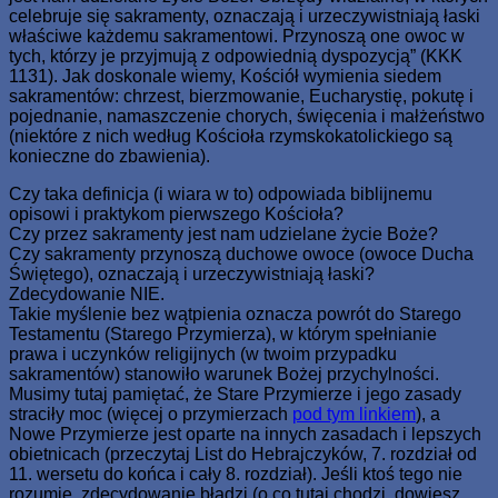
celebruje się sakramenty, oznaczają i urzeczywistniają łaski
właściwe każdemu sakramentowi. Przynoszą one owoc w
tych, którzy je przyjmują z odpowiednią dyspozycją” (KKK
1131). Jak doskonale wiemy, Kościół wymienia siedem
sakramentów: chrzest, bierzmowanie, Eucharystię, pokutę i
pojednanie, namaszczenie chorych, święcenia i małżeństwo
(niektóre z nich według Kościoła rzymskokatolickiego są
konieczne do zbawienia).
Czy taka definicja (i wiara w to) odpowiada biblijnemu
opisowi i praktykom pierwszego Kościoła?
Czy przez sakramenty jest nam udzielane życie Boże?
Czy sakramenty przynoszą duchowe owoce (owoce Ducha
Świętego), oznaczają i urzeczywistniają łaski?
Zdecydowanie NIE.
Takie myślenie bez wątpienia oznacza powrót do Starego
Testamentu (Starego Przymierza), w którym spełnianie
prawa i uczynków religijnych (w twoim przypadku
sakramentów) stanowiło warunek Bożej przychylności.
Musimy tutaj pamiętać, że Stare Przymierze i jego zasady
straciły moc (więcej o przymierzach
pod tym linkiem
), a
Nowe Przymierze jest oparte na innych zasadach i lepszych
obietnicach (przeczytaj List do Hebrajczyków, 7. rozdział od
11. wersetu do końca i cały 8. rozdział). Jeśli ktoś tego nie
rozumie, zdecydowanie błądzi (o co tutaj chodzi, dowiesz