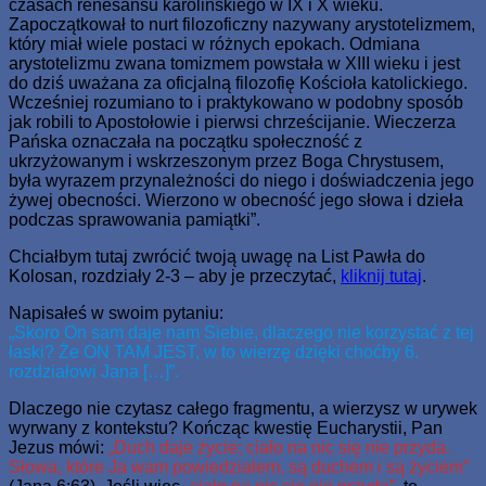
czasach renesansu karolińskiego w IX i X wieku.
Zapoczątkował to nurt filozoficzny nazywany arystotelizmem,
który miał wiele postaci w różnych epokach. Odmiana
arystotelizmu zwana tomizmem powstała w XIII wieku i jest
do dziś uważana za oficjalną filozofię Kościoła katolickiego.
Wcześniej rozumiano to i praktykowano w podobny sposób
jak robili to Apostołowie i pierwsi chrześcijanie. Wieczerza
Pańska oznaczała na początku społeczność z
ukrzyżowanym i wskrzeszonym przez Boga Chrystusem,
była wyrazem przynależności do niego i doświadczenia jego
żywej obecności. Wierzono w obecność jego słowa i dzieła
podczas sprawowania pamiątki”.
Chciałbym tutaj zwrócić twoją uwagę na List Pawła do
Kolosan, rozdziały 2-3 – aby je przeczytać,
kliknij tutaj
.
Napisałeś w swoim pytaniu:
„Skoro On sam daje nam Siebie, dlaczego nie korzystać z tej
łaski? Że ON TAM JEST, w to wierzę dzięki choćby 6.
rozdziałowi Jana […]”.
Dlaczego nie czytasz całego fragmentu, a wierzysz w urywek
wyrwany z kontekstu? Kończąc kwestię Eucharystii, Pan
Jezus mówi:
„Duch daje życie; ciało na nic się nie przyda.
Słowa, które Ja wam powiedziałem, są duchem i są życiem”