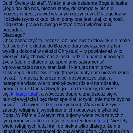
Duch Święty działa!”. Właśnie takie działanie Boga to łaska
(Jego dar dla nas, niezasłużony, do którego ty nic nie
możesz wnieść, nawet własnych uczynków). Dlatego też w
Kościele rzymskokatolickim pomylona jest tutaj kolejność.
Bóg ustalił prawo Nowego Przymierza i właśnie taki
porządek.
Dlaczego?
Chcę zaznaczyć to jeszcze raz: ponieważ człowiek nie może
(od siebie) nic dodać do Bożego daru (związanego z tym
wysiłku dokonał w całości Chrystus) – ty powinieneś w to
wierzyć. Bóg zbawia nas z łaski i udziela nam duchowego
życia (ale nie dlatego, że spełniamy sakramenty),
wprowadzając nas w stan łaski i kierując nami przez
zesłanego Ducha Świętego (to wspaniały dar i niezasłużona
łaska). Ty musisz to zrozumieć, doświadczyć tego, a
następnie właściwie to praktykować (dzięki narodzeniu,
odrodzeniu z Ducha Świętego – co to znaczy, dowiesz
się,
klikając tutaj
), a wówczas dopiero znajdziesz się w
punkcie wyjścia i będziesz spełniał uczynki (nie może być na
odwrót – zbawienie dzięki uczynkom). Wiara w fałszywe
zasady religijne (i wypełnianie ich) odsuwa cię tylko od
Boga. W Piśmie Świętym znajdujemy wiele związanych z
tym proroctw i ostrzeżeń (więcej na ten temat
tutaj
). Niestety
wielu religijnych ludzi trafi do piekła tylko dlatego, że nie
uznali oni wystarczającej do zbawienia ofiary Chrystusa (nie