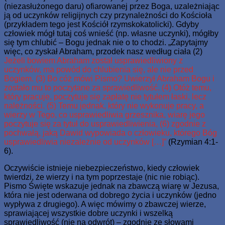
(niezasłużonego daru) ofiarowanej przez Boga, uzależniając
ją od uczynków religijnych czy przynależności do Kościoła
(przykładem tego jest Kościół rzymskokatolicki). Gdyby
człowiek mógł tutaj coś wnieść (np. własne uczynki), mógłby
się tym chlubić – Bogu jednak nie o to chodzi. „Zapytajmy
więc, co zyskał Abraham, przodek nasz według ciała (2)
Jeżeli bowiem Abraham został usprawiedliwiony z
uczynków, ma powód do chlubienia się, ale nie przed
Bogiem. (3) Bo cóż mówi Pismo? Uwierzył Abraham Bogu i
zostało mu to poczytane za sprawiedliwość. (4) Otóż temu,
który pracuje, poczytuje się zapłatę nie tytułem łaski, lecz
należności. (5) Temu jednak, który nie wykonuje pracy, a
wierzy w Tego, co usprawiedliwia grzesznika, wiarę jego
poczytuje się za tytuł do usprawiedliwienia, (6) zgodnie z
pochwałą, jaką Dawid wypowiada o człowieku, którego Bóg
usprawiedliwia niezależnie od uczynków […]”
(Rzymian 4:1-
6).
Oczywiście istnieje niebezpieczeństwo, kiedy człowiek
twierdzi, że wierzy i na tym poprzestaje (nic nie robiąc).
Pismo Święte wskazuje jednak na zbawczą wiarę w Jezusa,
która nie jest oderwana od dobrego życia i uczynków (jedno
wypływa z drugiego). A więc mówimy o zbawczej wierze,
sprawiającej wszystkie dobre uczynki i wszelką
sprawiedliwość (nie na odwrót) – zgodnie ze słowami