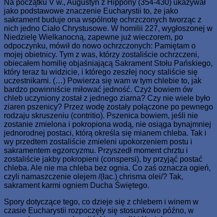
Na początku V w., Augustyn z Hippony (354-430) ukazywał
jako podstawowe znaczenie Eucharystii to, że jako
sakrament buduje ona wspólnotę ochrzczonych tworząc z
nich jedno Ciało Chrystusowe. W homilii 227, wygłoszonej w
Niedzielę Wielkanocną, zapewne już wieczorem, po
odpoczynku, mówił do nowo ochrzczonych: Pamiętam o
mojej obietnicy. Tym z was, którzy zostaliście ochrzczeni,
obiecałem homilię objaśniającą Sakrament Stołu Pańskiego,
który teraz tu widzicie, i którego zeszłej nocy staliście się
uczestnikami. (…) Powierza się wam w tym chlebie to, jak
bardzo powinniście miłować jedność. Czyż bowiem ów
chleb uczyniony został z jednego ziarna? Czy nie wiele było
ziaren pszenicy? Przez wodę zostały połączone po pewnego
rodzaju skruszeniu (contritio). Pszenica bowiem, jeśli nie
zostanie zmielona i pokropiona wodą, nie osiąga bynajmniej
jednorodnej postaci, którą określa się mianem chleba. Tak i
wy przedtem zostaliście zmieleni upokorzeniem postu i
sakramentem egzorcyzmu. Przyszedł moment chrztu i
zostaliście jakby pokropieni (conspersi), by przyjąć postać
chleba. Ale nie ma chleba bez ognia. Co zaś oznacza ogień,
czyli namaszczenie olejem /(łac.) chrisma olei/? Tak,
sakrament karmi ogniem Ducha Świętego.
Spory dotyczące tego, co dzieje się z chlebem i winem w
czasie Eucharystii rozpoczęły się stosunkowo późno, w