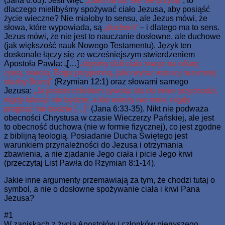
(Jana 6:63). Jeśli więc
„ciało na nic się nie przyda”
, to
dlaczego mielibyśmy spożywać ciało Jezusa, aby posiąść
życie wieczne? Nie miałoby to sensu, ale Jezus mówi, że
słowa, które wypowiada, są
„duchem”
– i dlatego ma to sens.
Jezus mówi, że nie jest to nauczanie dosłowne, ale duchowe
(jak większość nauk Nowego Testamentu). Język ten
doskonale łączy się ze wcześniejszym stwierdzeniem
Apostoła Pawła: „[…]
abyśmy dali ciała swoje na ofiarę
żywą, świętą, Bogu przyjemną, jako wyraz waszej rozumnej
służby Bożej”
(Rzymian 12:1) oraz słowami samego
Jezusa:
„Ja jestem chlebem żywota; kto do mnie przychodzi,
nigdy łaknąć nie będzie, a kto wierzy we mnie, nigdy
pragnąć nie będzie […]”
(Jana 6:33-35). Nikt nie podważa
obecności Chrystusa w czasie Wieczerzy Pańskiej, ale jest
to obecność duchowa (nie w formie fizycznej), co jest zgodne
z biblijną teologią. Posiadanie Ducha Świętego jest
warunkiem przynależności do Jezusa i otrzymania
zbawienia, a nie zjadanie Jego ciała i picie Jego krwi
(przeczytaj List Pawła do Rzymian 8:1-14).
Jakie inne argumenty przemawiają za tym, że chodzi tutaj o
symbol, a nie o dosłowne spożywanie ciała i krwi Pana
Jezusa?
#1
W zapiskach z życia Apostołów i członków pierwszego