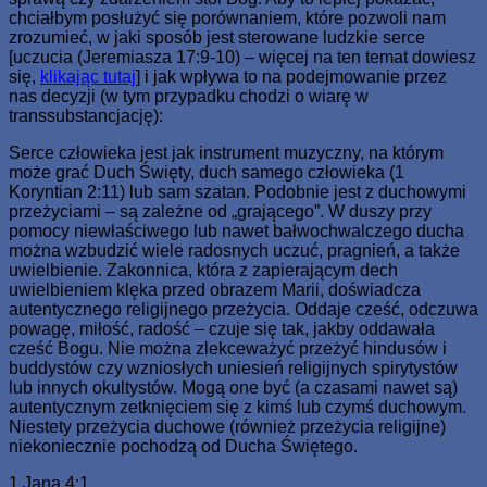
chciałbym posłużyć się porównaniem, które pozwoli nam
zrozumieć, w jaki sposób jest sterowane ludzkie serce
[uczucia (Jeremiasza 17:9-10) – więcej na ten temat dowiesz
się,
klikając tutaj
] i jak wpływa to na podejmowanie przez
nas decyzji (w tym przypadku chodzi o wiarę w
transsubstancjację):
Serce człowieka jest jak instrument muzyczny, na którym
może grać Duch Święty, duch samego człowieka (1
Koryntian 2:11) lub sam szatan. Podobnie jest z duchowymi
przeżyciami – są zależne od „grającego”. W duszy przy
pomocy niewłaściwego lub nawet bałwochwalczego ducha
można wzbudzić wiele radosnych uczuć, pragnień, a także
uwielbienie. Zakonnica, która z zapierającym dech
uwielbieniem klęka przed obrazem Marii, doświadcza
autentycznego religijnego przeżycia. Oddaje cześć, odczuwa
powagę, miłość, radość – czuje się tak, jakby oddawała
cześć Bogu. Nie można zlekceważyć przeżyć hindusów i
buddystów czy wzniosłych uniesień religijnych spirytystów
lub innych okultystów. Mogą one być (a czasami nawet są)
autentycznym zetknięciem się z kimś lub czymś duchowym.
Niestety przeżycia duchowe (również przeżycia religijne)
niekoniecznie pochodzą od Ducha Świętego.
1 Jana 4:1