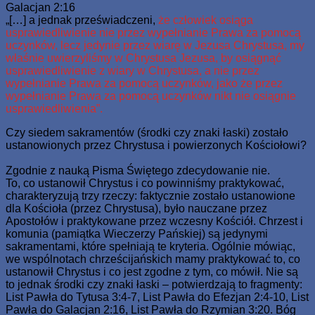
Galacjan 2:16
„[…] a jednak przeświadczeni,
że człowiek osiąga
usprawiedliwienie nie przez wypełnianie Prawa za pomocą
uczynków, lecz jedynie przez wiarę w Jezusa Chrystusa, my
właśnie uwierzyliśmy w Chrystusa Jezusa, by osiągnąć
usprawiedliwienie z wiary w Chrystusa, a nie przez
wypełnianie Prawa za pomocą uczynków, jako że przez
wypełnianie Prawa za pomocą uczynków nikt nie osiągnie
usprawiedliwienia”.
Czy siedem sakramentów (środki czy znaki łaski) zostało
ustanowionych przez Chrystusa i powierzonych Kościołowi?
Zgodnie z nauką Pisma Świętego zdecydowanie nie.
To, co ustanowił Chrystus i co powinniśmy praktykować,
charakteryzują trzy rzeczy: faktycznie zostało ustanowione
dla Kościoła (przez Chrystusa), było nauczane przez
Apostołów i praktykowane przez wczesny Kościół. Chrzest i
komunia (pamiątka Wieczerzy Pańskiej) są jedynymi
sakramentami, które spełniają te kryteria. Ogólnie mówiąc,
we wspólnotach chrześcijańskich mamy praktykować to, co
ustanowił Chrystus i co jest zgodne z tym, co mówił. Nie są
to jednak środki czy znaki łaski – potwierdzają to fragmenty:
List Pawła do Tytusa 3:4-7, List Pawła do Efezjan 2:4-10, List
Pawła do Galacjan 2:16, List Pawła do Rzymian 3:20. Bóg