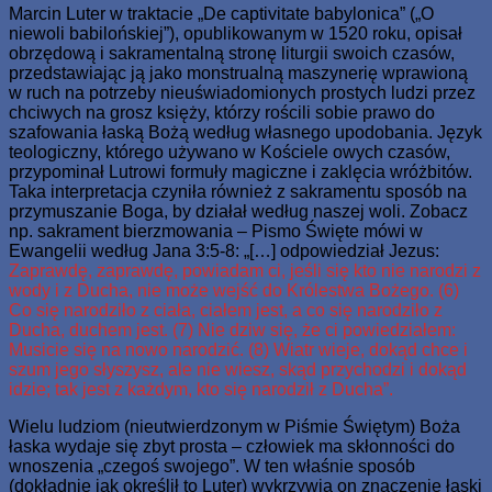
Marcin Luter w traktacie „De captivitate babylonica” („O
niewoli babilońskiej”), opublikowanym w 1520 roku, opisał
obrzędową i sakramentalną stronę liturgii swoich czasów,
przedstawiając ją jako monstrualną maszynerię wprawioną
w ruch na potrzeby nieuświadomionych prostych ludzi przez
chciwych na grosz księży, którzy rościli sobie prawo do
szafowania łaską Bożą według własnego upodobania. Język
teologiczny, którego używano w Kościele owych czasów,
przypominał Lutrowi formuły magiczne i zaklęcia wróżbitów.
Taka interpretacja czyniła również z sakramentu sposób na
przymuszanie Boga, by działał według naszej woli. Zobacz
np. sakrament bierzmowania – Pismo Święte mówi w
Ewangelii według Jana 3:5-8: „[…] odpowiedział Jezus:
Zaprawdę, zaprawdę, powiadam ci, jeśli się kto nie narodzi z
wody i z Ducha, nie może wejść do Królestwa Bożego. (6)
Co się narodziło z ciała, ciałem jest, a co się narodziło z
Ducha, duchem jest. (7) Nie dziw się, że ci powiedziałem:
Musicie się na nowo narodzić. (8) Wiatr wieje, dokąd chce i
szum jego słyszysz, ale nie wiesz, skąd przychodzi i dokąd
idzie; tak jest z każdym, kto się narodził z Ducha”.
Wielu ludziom (nieutwierdzonym w Piśmie Świętym) Boża
łaska wydaje się zbyt prosta – człowiek ma skłonności do
wnoszenia „czegoś swojego”. W ten właśnie sposób
(dokładnie jak określił to Luter) wykrzywia on znaczenie łaski