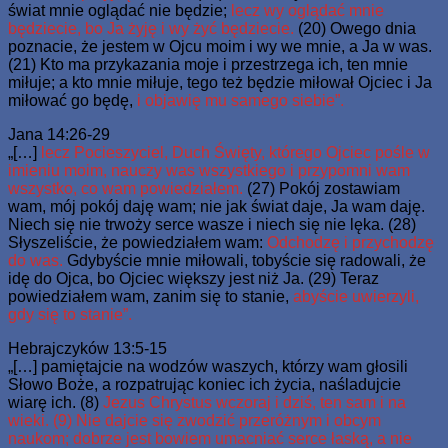
świat mnie oglądać nie będzie;
lecz wy oglądać mnie
będziecie, bo Ja żyję i wy żyć będziecie.
(20) Owego dnia
poznacie, że jestem w Ojcu moim i wy we mnie, a Ja w was.
(21) Kto ma przykazania moje i przestrzega ich, ten mnie
miłuje; a kto mnie miłuje, tego też będzie miłował Ojciec i Ja
miłować go będę,
i objawię mu samego siebie”.
Jana 14:26-29
„[…]
lecz Pocieszyciel, Duch Święty, którego Ojciec pośle w
imieniu moim, nauczy was wszystkiego i przypomni wam
wszystko, co wam powiedziałem.
(27) Pokój zostawiam
wam, mój pokój daję wam; nie jak świat daje, Ja wam daję.
Niech się nie trwoży serce wasze i niech się nie lęka. (28)
Słyszeliście, że powiedziałem wam:
Odchodzę i przychodzę
do was.
Gdybyście mnie miłowali, tobyście się radowali, że
idę do Ojca, bo Ojciec większy jest niż Ja. (29) Teraz
powiedziałem wam, zanim się to stanie,
abyście uwierzyli,
gdy się to stanie”.
Hebrajczyków 13:5-15
„[…] pamiętajcie na wodzów waszych, którzy wam głosili
Słowo Boże, a rozpatrując koniec ich życia, naśladujcie
wiarę ich. (8)
Jezus Chrystus wczoraj i dziś, ten sam i na
wieki. (9) Nie dajcie się zwodzić przeróżnym i obcym
naukom; dobrze jest bowiem umacniać serce łaską, a nie