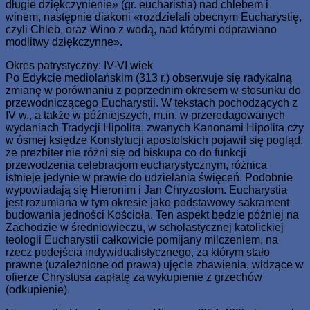
długie dziękczynienie» (gr. eucharistia) nad chlebem i
winem, następnie diakoni «rozdzielali obecnym Eucharystię,
czyli Chleb, oraz Wino z wodą, nad którymi odprawiano
modlitwy dziękczynne».
Okres patrystyczny: IV-VI wiek
Po Edykcie mediolańskim (313 r.) obserwuje się radykalną
zmianę w porównaniu z poprzednim okresem w stosunku do
przewodniczącego Eucharystii. W tekstach pochodzących z
IV w., a także w późniejszych, m.in. w przeredagowanych
wydaniach Tradycji Hipolita, zwanych Kanonami Hipolita czy
w ósmej księdze Konstytucji apostolskich pojawił się pogląd,
że prezbiter nie różni się od biskupa co do funkcji
przewodzenia celebracjom eucharystycznym, różnica
istnieje jedynie w prawie do udzielania święceń. Podobnie
wypowiadają się Hieronim i Jan Chryzostom. Eucharystia
jest rozumiana w tym okresie jako podstawowy sakrament
budowania jedności Kościoła. Ten aspekt będzie później na
Zachodzie w średniowieczu, w scholastycznej katolickiej
teologii Eucharystii całkowicie pomijany milczeniem, na
rzecz podejścia indywidualistycznego, za którym stało
prawne (uzależnione od prawa) ujęcie zbawienia, widzące w
ofierze Chrystusa zapłatę za wykupienie z grzechów
(odkupienie).