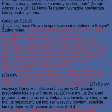
Pana Jezusa, a będziesz zbawiony, ty i twój dom” (Dzieje
Apostolskie 16:31). Nowy Testament wyraźnie potwierdza
taki sposób myślenia:
Galacjan 3:21-29
„[…] a czy może Prawo to sprzeciwia się obietnicom Bożym?
Żadną miarą!
Gdyby mianowicie dane było Prawo, mające
moc udzielania życia, wówczas rzeczywiście
usprawiedliwienie płynęłoby z Prawa. (22) Lecz Pismo
poddało wszystko pod /władzę/ grzechu, aby obietnica
dostała się na drodze wiary w Jezusa Chrystusa tym, którzy
wierzą. (23) Do czasu przyjścia wiary byliśmy poddani pod
straż Prawa i trzymani w zamknięciu aż do objawienia się
wiary. (24) Tym sposobem Prawo stało się dla nas
wychowawcą, /który miał prowadzić/ ku
Chrystusowi, abyśmy z wiary uzyskali usprawiedliwienie.
(25) Gdy
jednak wiara nadeszła, już nie jesteśmy poddani
wychowawcy. (26) Wszyscy bowiem dzięki tej wierze
jesteście synami Bożymi – w Chrystusie Jezusie.
(27) Bo wy
wszyscy, którzy zostaliście ochrzczeni w Chrystusie,
przyoblekliście się w Chrystusa. (28) Nie ma już Żyda ani
poganina, nie ma już niewolnika ani człowieka wolnego, nie
ma już mężczyzny ani kobiety, wszyscy bowiem jesteście
kimś jednym w Chrystusie Jezusie. (29) J
eżeli zaś należycie
do Chrystusa, to jesteście też potomstwem Abrahama i