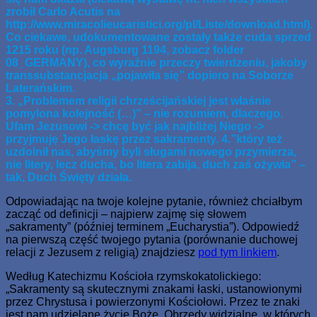
zrobił Carlo Acutis na
http://www.miracolieucaristici.org/pl/Liste/download.html).
Co ciekawe, udokumentowane zostały także cuda sprzed
1215 roku (np. Augsburg 1194, zobacz folder
08_GERMANY), co wyraźnie przeczy twierdzeniu, jakoby
transsubstancjacja „pojawiła się” dopiero na Soborze
Laterańskim.
3. „Problemem religii chrześcijańskiej jest właśnie
pomylona kolejność (…)” – nie rozumiem, dlaczego.
Ufam Jezusowi -> chcę być jak najbliżej Niego ->
przyjmuję Jego łaskę przez sakramenty. 4.”który też
uzdolnił nas, abyśmy byli sługami nowego przymierza,
nie litery, lecz ducha, bo litera zabija, duch zaś ożywia” –
tak, Duch Święty działa.
Odpowiadając na twoje kolejne pytanie, również chciałbym
zacząć od definicji – najpierw zajmę się słowem
„sakramenty” (później terminem „Eucharystia”). Odpowiedź
na pierwszą część twojego pytania (porównanie duchowej
relacji z Jezusem z religią) znajdziesz
pod tym linkiem
.
Według Katechizmu Kościoła rzymskokatolickiego:
„Sakramenty są skutecznymi znakami łaski, ustanowionymi
przez Chrystusa i powierzonymi Kościołowi. Przez te znaki
jest nam udzielane życie Boże. Obrzędy widzialne, w których