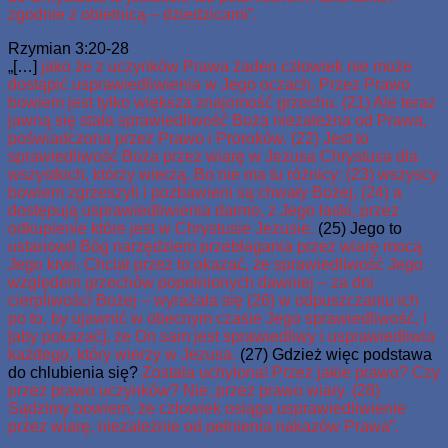
zgodnie z obietnicą – dziedzicami”.
Rzymian 3:20-28
„[…]
jako że z uczynków Prawa żaden człowiek nie może
dostąpić usprawiedliwienia w Jego oczach. Przez Prawo
bowiem jest tylko większa znajomość grzechu. (21) Ale teraz
jawną się stała sprawiedliwość Boża niezależna od Prawa,
poświadczona przez Prawo i Proroków. (22) Jest to
sprawiedliwość Boża przez wiarę w Jezusa Chrystusa dla
wszystkich, którzy wierzą. Bo nie ma tu różnicy: (23) wszyscy
bowiem zgrzeszyli i pozbawieni są chwały Bożej, (24) a
dostępują usprawiedliwienia darmo, z Jego łaski, przez
odkupienie które jest w Chrystusie Jezusie.
(25) Jego to
ustanowił Bóg narzędziem przebłagania przez wiarę mocą
Jego krwi. Chciał przez to okazać, że sprawiedliwość Jego
względem grzechów popełnionych dawniej – za dni
cierpliwości Bożej – wyrażała się (26) w odpuszczaniu ich
po to, by ujawnić w obecnym czasie Jego sprawiedliwość, i
[aby pokazać], że On sam jest sprawiedliwy i usprawiedliwia
każdego, który wierzy w Jezusa.
(27) Gdzież więc podstawa
do chlubienia się?
Została uchylona! Przez jakie prawo? Czy
przez prawo uczynków? Nie, przez prawo wiary. (28)
Sądzimy bowiem, że człowiek osiąga usprawiedliwienie
przez wiarę, niezależnie od pełnienia nakazów Prawa”.