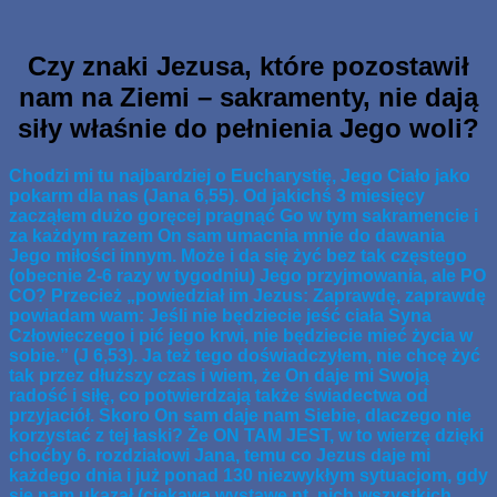
Skip
www.zaJezusem.com
Ew. Jana 3:16: Albowiem tak Bóg umiłował świat, że Syna
to
swego Jednorodzonego dał, aby każdy, kto weń wierzy, nie
content
Czy znaki Jezusa, które pozostawił
zginął, ale miał żywot wieczny.
nam na Ziemi – sakramenty, nie dają
siły właśnie do pełnienia Jego woli?
Chodzi mi tu najbardziej o Eucharystię, Jego Ciało jako
pokarm dla nas (Jana 6,55). Od jakichś 3 miesięcy
zacząłem dużo goręcej pragnąć Go w tym sakramencie i
za każdym razem On sam umacnia mnie do dawania
Jego miłości innym. Może i da się żyć bez tak częstego
(obecnie 2-6 razy w tygodniu) Jego przyjmowania, ale PO
CO? Przecież „powiedział im Jezus: Zaprawdę, zaprawdę
powiadam wam: Jeśli nie będziecie jeść ciała Syna
Człowieczego i pić jego krwi, nie będziecie mieć życia w
sobie.” (J 6,53). Ja też tego doświadczyłem, nie chcę żyć
tak przez dłuższy czas i wiem, że On daje mi Swoją
radość i siłę, co potwierdzają także świadectwa od
przyjaciół. Skoro On sam daje nam Siebie, dlaczego nie
korzystać z tej łaski? Że ON TAM JEST, w to wierzę dzięki
choćby 6. rozdziałowi Jana, temu co Jezus daje mi
każdego dnia i już ponad 130 niezwykłym sytuacjom, gdy
się nam ukazał (ciekawą wystawę nt. nich wszystkich