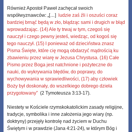
Również Apostoł Paweł zachęcał swoich
współwyznawców: „[…]
ludzie zaś źli i oszuści coraz
bardziej brnąć będą w zło, błądząc sami i drugich w błąd
wprowadzając. (14) Ale ty trwaj w tym, czegoś się
nauczył i czego pewny jesteś, wiedząc, od kogoś się
tego nauczył. (15) I ponieważ od dzieciństwa znasz
Pisma Święte, które cię mogą obdarzyć mądrością ku
zbawieniu przez wiarę w Jezusa Chrystusa. (16) Całe
Pismo przez Boga jest natchnione i pożyteczne do
nauki, do wykrywania błędów, do poprawy, do
wychowywania w sprawiedliwości, (17) aby człowiek
Boży był doskonały, do wszelkiego dobrego dzieła
przygotowany”
(2 Tymoteusza 3:13-17).
Niestety w Kościele rzymskokatolickim zasady religijne,
tradycje, symbolika i inne założenia jego wiary (np.
doktryny) przejęły kontrolę nad życiem w Duchu
Świętym i w prawdzie (Jana 4:21-24), w którym Bóg i