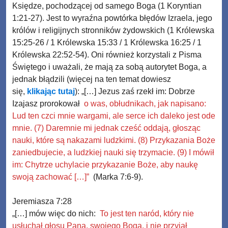
Księdze, pochodzącej od samego Boga (1 Koryntian
1:21-27). Jest to wyraźna powtórka błędów Izraela, jego
królów i religijnych stronników żydowskich (1 Królewska
15:25-26 / 1 Królewska 15:33 / 1 Królewska 16:25 / 1
Królewska 22:52-54). Oni również korzystali z Pisma
Świętego i uważali, że mają za sobą autorytet Boga, a
jednak błądzili (więcej na ten temat dowiesz
się,
klikając tutaj
): „[…] Jezus zaś rzekł im: Dobrze
Izajasz prorokował
o was, obłudnikach, jak napisano:
Lud ten czci mnie wargami, ale serce ich daleko jest ode
mnie. (7) Daremnie mi jednak cześć oddają, głosząc
nauki, które są nakazami ludzkimi. (8) Przykazania Boże
zaniedbujecie, a ludzkiej nauki się trzymacie. (9) I mówił
im: Chytrze uchylacie przykazanie Boże, aby naukę
swoją zachować […]”
(Marka 7:6-9).
Jeremiasza 7:28
„[…] mów więc do nich:
To jest ten naród, który nie
usłuchał głosu Pana, swojego Boga, i nie przyjął