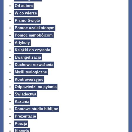
Od autora
W co wierzę
Pismo Święte
Pomoc uzależnionym
Pomoc samobójcom
Artykuły
Książki do czytania
Ewangelizacja
Duchowe rozważania
Myśli teologiczne
Kontrowersyjne
Odpowiedzi na pytania
Świadectwa
Kazania
Domowe studia biblijne
Prezentacje
Poezja
Historia