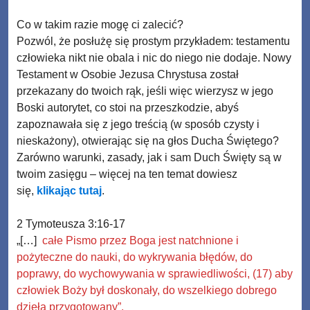
Co w takim razie mogę ci zalecić?
Pozwól, że posłużę się prostym przykładem: testamentu
człowieka nikt nie obala i nic do niego nie dodaje. Nowy
Testament w Osobie Jezusa Chrystusa został
przekazany do twoich rąk, jeśli więc wierzysz w jego
Boski autorytet, co stoi na przeszkodzie, abyś
zapoznawała się z jego treścią (w sposób czysty i
nieskażony), otwierając się na głos Ducha Świętego?
Zarówno warunki, zasady, jak i sam Duch Święty są w
twoim zasięgu – więcej na ten temat dowiesz
się,
klikając tutaj
.
2 Tymoteusza 3:16-17
„[…]
całe Pismo przez Boga jest natchnione i
pożyteczne do nauki, do wykrywania błędów, do
poprawy, do wychowywania w sprawiedliwości, (17) aby
człowiek Boży był doskonały, do wszelkiego dobrego
dzieła przygotowany”.