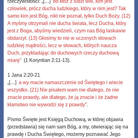
rzeczywistości: „[…]
bo któż z ludzi wie, kim jest
człowiek, prócz ducha ludzkiego, który w nim jest? Tak
samo kim jest Bóg, nikt nie poznał, tylko Duch Boży. (12)
A myśmy otrzymali nie ducha świata, lecz Ducha, który
jest z Boga, abyśmy wiedzieli, czym nas Bóg łaskawie
obdarzył. (13) Głosimy to nie w uczonych słowach
ludzkiej mądrości, lecz w słowach, których naucza
Duch, przykładając do duchowych rzeczy duchową
miarę”
(1 Koryntian 2:11-13).
1 Jana 2:20-21
„[…]
a wy macie namaszczenie od Świętego i wiecie
wszystko. (21) Nie pisałem wam nie dlatego, że nie
znacie prawdy, ale dlatego, że ją znacie i że żadne
kłamstwo nie wywodzi się z prawdy”.
Pismo Święte jest Księgą Duchową, w której objawia
(przedstawia) się nam sam Bóg, a my, otwierając się na
prawdę i Ducha Świętego, możemy poznawać Jego