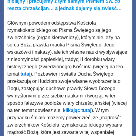
bibilijny i pracujemy z tym samym Pismem Św. co
reszta chrześcijan… a jednak dajemy się zwieść…
Głównym powodem odstępstwa Kościoła
rzymskokatolickiego od Pisma Świętego są jego
zwierzchnicy (organ kierowniczy), którym nie leży na
sercu Boża prawda (nauka Pisma Świętego, Jego
wskazówki i nakazy), ale ich własne nauki wypływające
z nieomylności papieskiej, tradycji i dorobku wiary
historycznego (zwiedzionego) Kościoła (więcej na ten
temat
tutaj
). Pozbawieni światła Ducha Świętego
przekazują oni ludziom swoje własne wyobrażenia o
Bogu, zastępując duchowe prawdy Słowa Bożego
wymyślonymi przez siebie naukami i tworząc w ten
sposób fałszywe podłoże wiary chrześcijańskiej (więcej
na ten temat dowiesz się,
klikając tutaj
). W tym
przypadku śmiało możemy powiedzieć, że „mądrość”
zwierzchników Kościoła rzymskokatolickiego wyparła
mądrość Bożą, która jest zawarta w tej wspaniałej