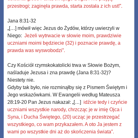
przestrogi; zaginęła prawda, starta została z ich ust!”.
Jana 8:31-32
„[…] mówił więc Jezus do Żydów, którzy uwierzyli w
Niego:
Jeżeli wytrwacie w słowie moim, prawdziwie
uczniami moimi będziecie (32) i poznacie prawdę, a
prawda was wyswobodzi”.
Czy Kościół rzymskokatolicki trwa w Słowie Bożym,
naśladuje Jezusa i zna prawdę (Jana 8:31-32)?
Niestety nie.
Gdyby tak było, nie rozminąłby się z Pismem Świętym i
Jego wskazówkami. W Ewangelii według Mateusza
28:19-20 Pan Jezus nakazał: „[…]
idźcie tedy i czyńcie
uczniami wszystkie narody, chrzcząc je w imię Ojca i
Syna, i Ducha Świętego, (20) ucząc je przestrzegać
wszystkiego, co wam przykazałem. A oto Ja jestem z
wami po wszystkie dni aż do skończenia świata”.