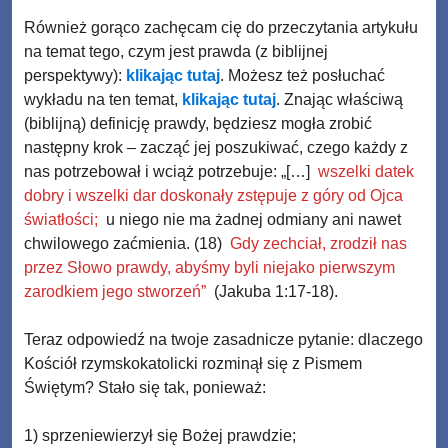
Również gorąco zachęcam cię do przeczytania artykułu
na temat tego, czym jest prawda (z biblijnej
perspektywy):
klikając tutaj
. Możesz też posłuchać
wykładu na ten temat,
klikając tutaj
. Znając właściwą
(biblijną) definicję prawdy, będziesz mogła zrobić
następny krok – zacząć jej poszukiwać, czego każdy z
nas potrzebował i wciąż potrzebuje: „[…]
wszelki datek
dobry i wszelki dar doskonały zstępuje z góry od Ojca
światłości;
u niego nie ma żadnej odmiany ani nawet
chwilowego zaćmienia. (18)
Gdy zechciał, zrodził nas
przez Słowo prawdy, abyśmy byli niejako pierwszym
zarodkiem jego stworzeń”
(Jakuba 1:17-18).
Teraz odpowiedź na twoje zasadnicze pytanie: dlaczego
Kościół rzymskokatolicki rozminął się z Pismem
Świętym? Stało się tak, ponieważ:
1) sprzeniewierzył się Bożej prawdzie;