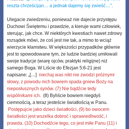
reszta chrześcijan… a jednak dajemy się zwieść…”.
Ulegacie zwiedzeniu, ponieważ nie dajecie przystępu
Duchowi Świętemu i prawdzie, a kieruje wami człowiek,
sterując, jak chce. W niektórych kwestiach nawet zdrowy
rozsądek mówi, że coś jest nie tak, a mimo to wciąż
wierzycie kłamstwu. W większości przypadków głównie
jest to spowodowane tym, że ludzie bardziej umiłowali
swoje tradycje (wiarę ojców, praktyki religijne) niż
samego Boga. W Liście do Efezjan 5:6-21 jest
napisane: „[…]
niechaj was nikt nie zwodzi próżnymi
słowy, z powodu nich bowiem spada gniew Boży na
nieposłusznych synów. (7) Nie bądźcie tedy
wspólnikami ich.
(8) Byliście bowiem niegdyś
ciemnością, a teraz jesteście światłością w Panu.
Postępujcie jako dzieci światłości, (9) bo owocem
światłości jest wszelka dobroć i sprawiedliwość, i
prawda. (10) Dochodźcie tego, co jest miłe Panu (11) i