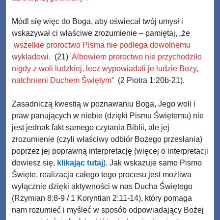
Módl się więc do Boga, aby oświecał twój umysł i
wskazywał ci właściwe zrozumienie – pamiętaj, „że
wszelkie proroctwo Pisma nie podlega dowolnemu
wykładowi.
(21)
Albowiem proroctwo nie przychodziło
nigdy z woli ludzkiej, lecz wypowiadali je ludzie Boży,
natchnieni Duchem Świętym”
(2 Piotra 1:20b-21).
Zasadniczą kwestią w poznawaniu Boga, Jego woli i
praw panujących w niebie (dzięki Pismu Świętemu) nie
jest jednak fakt samego czytania Biblii, ale jej
zrozumienie (czyli właściwy odbiór Bożego przesłania)
poprzez jej poprawną interpretację (więcej o interpretacji
dowiesz się,
klikając tutaj
). Jak wskazuje samo Pismo
Święte, realizacja całego tego procesu jest możliwa
wyłącznie dzięki aktywności w nas Ducha Świętego
(Rzymian 8:8-9 / 1 Koryntian 2:11-14), który pomaga
nam rozumieć i myśleć w sposób odpowiadający Bożej