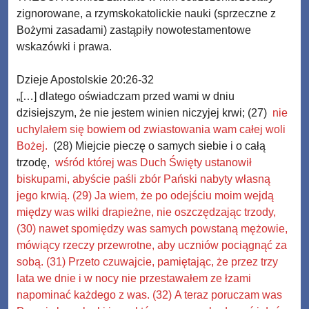
zignorowane, a rzymskokatolickie nauki (sprzeczne z
Bożymi zasadami) zastąpiły nowotestamentowe
wskazówki i prawa.
Dzieje Apostolskie 20:26-32
„[…] dlatego oświadczam przed wami w dniu
dzisiejszym, że nie jestem winien niczyjej krwi; (27)
nie
uchylałem się bowiem od zwiastowania wam całej woli
Bożej.
(28) Miejcie pieczę o samych siebie i o całą
trzodę,
wśród której was Duch Święty ustanowił
biskupami, abyście paśli zbór Pański nabyty własną
jego krwią. (29) Ja wiem, że po odejściu moim wejdą
między was wilki drapieżne, nie oszczędzając trzody,
(30) nawet spomiędzy was samych powstaną mężowie,
mówiący rzeczy przewrotne, aby uczniów pociągnąć za
sobą. (31) Przeto czuwajcie, pamiętając, że przez trzy
lata we dnie i w nocy nie przestawałem ze łzami
napominać każdego z was. (32) A teraz poruczam was