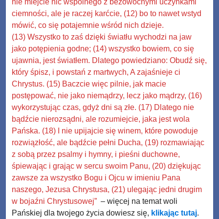
nie miejcie nic wspólnego z bezowocnymi uczynkami
ciemności, ale je raczej karćcie, (12) bo to nawet wstyd
mówić, co się potajemnie wśród nich dzieje.
(13) Wszystko to zaś dzięki światłu wychodzi na jaw
jako potępienia godne; (14) wszystko bowiem, co się
ujawnia, jest światłem. Dlatego powiedziano: Obudź się,
który śpisz, i powstań z martwych, A zajaśnieje ci
Chrystus. (15) Baczcie więc pilnie, jak macie
postępować, nie jako niemądrzy, lecz jako mądrzy, (16)
wykorzystując czas, gdyż dni są złe. (17) Dlatego nie
bądźcie nierozsądni, ale rozumiejcie, jaka jest wola
Pańska. (18) I nie upijajcie się winem, które powoduje
rozwiązłość, ale bądźcie pełni Ducha, (19) rozmawiając
z sobą przez psalmy i hymny, i pieśni duchowne,
śpiewając i grając w sercu swoim Panu, (20) dziękując
zawsze za wszystko Bogu i Ojcu w imieniu Pana
naszego, Jezusa Chrystusa, (21) ulegając jedni drugim
w bojaźni Chrystusowej”
– więcej na temat woli
Pańskiej dla twojego życia dowiesz się,
klikając tutaj
.