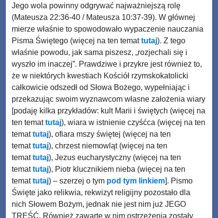
Jego wola powinny odgrywać najważniejszą rolę
(Mateusza 22:36-40 / Mateusza 10:37-39). W głównej
mierze właśnie to spowodowało wypaczenie nauczania
Pisma Świętego (więcej na ten temat
tutaj
). Z tego
właśnie powodu, jak sama piszesz, „rozjechali się i
wyszło im inaczej”. Prawdziwe i przykre jest również to,
że w niektórych kwestiach Kościół rzymskokatolicki
całkowicie odszedł od Słowa Bożego, wypełniając i
przekazując swoim wyznawcom własne założenia wiary
[podaję kilka przykładów: kult Marii i świętych (więcej na
ten temat
tutaj
), wiara w istnienie czyśćca (więcej na ten
temat
tutaj
), ofiara mszy świętej (więcej na ten
temat
tutaj
), chrzest niemowląt (więcej na ten
temat
tutaj
), Jezus eucharystyczny (więcej na ten
temat
tutaj
), Piotr klucznikiem nieba (więcej na ten
temat
tutaj
) – szerzej o tym
pod tym linkiem
]. Pismo
Święte jako relikwia, rekwizyt religijny pozostało dla
nich Słowem Bożym, jednak nie jest nim już JEGO
TREŚĆ. Również zawarte w nim ostrzeżenia zostały