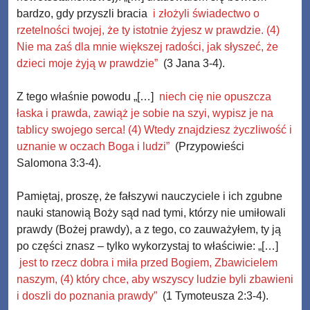
bardzo, gdy przyszli bracia
i złożyli świadectwo o
rzetelności twojej, że ty istotnie żyjesz w prawdzie. (4)
Nie ma zaś dla mnie większej radości, jak słyszeć, że
dzieci moje żyją w prawdzie”
(3 Jana 3-4).
Z tego właśnie powodu „[…]
niech cię nie opuszcza
łaska i prawda, zawiąż je sobie na szyi, wypisz je na
tablicy swojego serca! (4) Wtedy znajdziesz życzliwość i
uznanie w oczach Boga i ludzi”
(Przypowieści
Salomona 3:3-4).
Pamiętaj, proszę, że fałszywi nauczyciele i ich zgubne
nauki stanowią Boży sąd nad tymi, którzy nie umiłowali
prawdy (Bożej prawdy), a z tego, co zauważyłem, ty ją
po części znasz – tylko wykorzystaj to właściwie: „[…]
jest to rzecz dobra i miła przed Bogiem, Zbawicielem
naszym, (4) który chce, aby wszyscy ludzie byli zbawieni
i doszli do poznania prawdy”
(1 Tymoteusza 2:3-4).