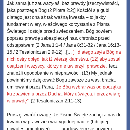
Jak sama już zauważyłaś, bez prawdy [rzeczywistości,
jaką postrzega Bóg (2 Piotra 2:2)] Kościół się gubi,
dlatego jest ona aż tak ważną kwestią – to jakby
fundament wiary, właściwego korzystania z Pisma
Świętego i ostoja przed zwiedzeniem. Bóg bowiem
poprzez prawdę zabezpieczył nas, chroniąc przed
odstępstwem (2 Jana 1:1-4 / Jana 8:31-32 / Jana 16:13-
15 / 2 Tesaloniczan 2:9-12): „[…
] i dlatego zsyła Bóg na
nich ostry obłęd, tak iż wierzą kłamstwu, (12) aby zostali
osądzeni wszyscy, którzy nie uwierzyli prawdzie,
lecz
znaleźli upodobanie w nieprawości. (13) My jednak
powinniśmy dziękować Bogu zawsze za was, bracia,
umiłowani przez Pana,
że Bóg wybrał was od początku
ku zbawieniu przez Ducha, który uświęca, i przez wiarę
w prawdę”
(2 Tesaloniczan 2:11-13).
Proszę, zwróć uwagę, że Pismo Święte zachęca nas do
trwania w prawdzie i wiarygodnej nauce (biblijnej,
nowotestamentowej): „[…] uradowałem się bowiem