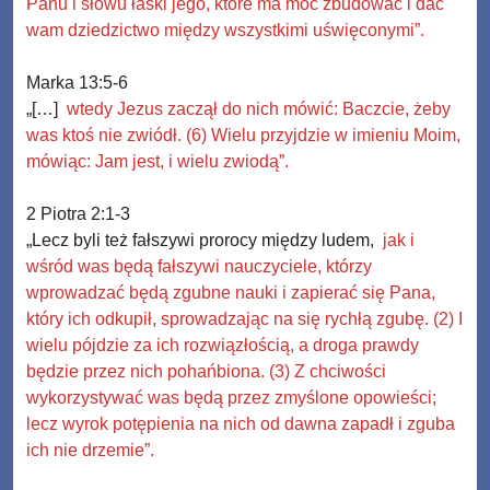
Panu i słowu łaski jego, które ma moc zbudować i dać
wam dziedzictwo między wszystkimi uświęconymi”.
Marka 13:5-6
„[…]
wtedy Jezus zaczął do nich mówić: Baczcie, żeby
was ktoś nie zwiódł. (6) Wielu przyjdzie w imieniu Moim,
mówiąc: Jam jest, i wielu zwiodą”.
2 Piotra 2:1-3
„Lecz byli też fałszywi prorocy między ludem,
jak i
wśród was będą fałszywi nauczyciele, którzy
wprowadzać będą zgubne nauki i zapierać się Pana,
który ich odkupił, sprowadzając na się rychłą zgubę. (2) I
wielu pójdzie za ich rozwiązłością, a droga prawdy
będzie przez nich pohańbiona. (3) Z chciwości
wykorzystywać was będą przez zmyślone opowieści;
lecz wyrok potępienia na nich od dawna zapadł i zguba
ich nie drzemie”.