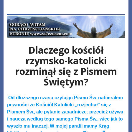
Skip
www.zaJezusem.com
to
content
Dlaczego kościół
rzymsko-katolicki
rozminął się z Pismem
Świętym?
Od dłuższego czasu czytając Pismo Św. nabierałem
pewności że Kościół Katolicki „rozjechał” się z
Pismem Św., ale pytanie zasadnicze: przecież używa
i naucza według tego samego Pisma Św., więc jak to
wyszło mu inaczej. W mojej parafii mamy Krąg