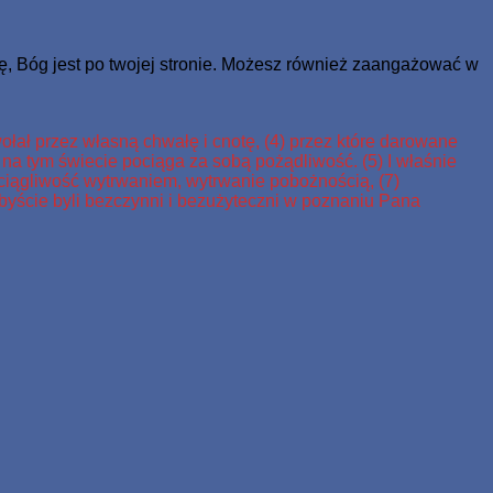
ię, Bóg jest po twojej stronie. Możesz również zaangażować w
ołał przez własną chwałę i cnotę, (4) przez które darowane
e na tym świecie pociąga za sobą pożądliwość. (5) I właśnie
ściągliwość wytrwaniem, wytrwanie pobożnością, (7)
abyście byli bezczynni i bezużyteczni w poznaniu Pana