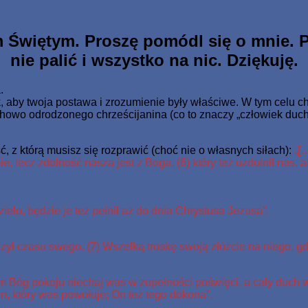
o Jednorodzonego dał, aby każdy, kto weń wierzy, nie zginął, 
m Świętym. Proszę pomódl się o mnie. P
nie palić i wszystko na nic. Dziękuję.
.
 aby twoja postawa i zrozumienie były właściwe. W tym celu chci
duchowo odrodzonego chrześcijanina (co to znaczy „człowiek du
, z którą musisz się rozprawić (choć nie o własnych siłach):
„[
ie, lecz zdolność nasza jest z Boga, (6) który też uzdolnił nas, 
ieło, będzie je też pełnił aż do dnia Chrystusa Jezusa”.
ył czasu swego. (7) Wszelką troskę swoją złóżcie na niego, gd
 sam Bóg pokoju niechaj was w zupełności poświęci, a cały duch
n, który was powołuje; On też tego dokona”.