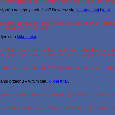
doświadczajcie siebie; czy nie wiecie o sobie, że Jezus Chryst
ci, zrób następny krok. Jaki? Dowiesz się,
klikając tutaj
i
tutaj
.
 wami i że będę musiał ubolewać nad wieloma z tych, którzy ong
ści, których się dopuścili”.
w tym celu
kliknij tutaj
.
Przez Boga jestem kuszony; Bóg bowiem nie jest podatny na pok
em, gdy pożądliwość pocznie, rodzi grzech, a gdy grzech dojrzej
obłażali żądzy cielesnej. (17) Gdyż ciało pożąda przeciwko Du
żaniu grzechu – w tym celu
kliknij tutaj
.
będziesz czynił dobrze, u drzwi czyha grzech. Kusi cię, lecz ty
co człowiek sieje, to i żąć będzie. (8) Bo kto sieje dla ciała sw