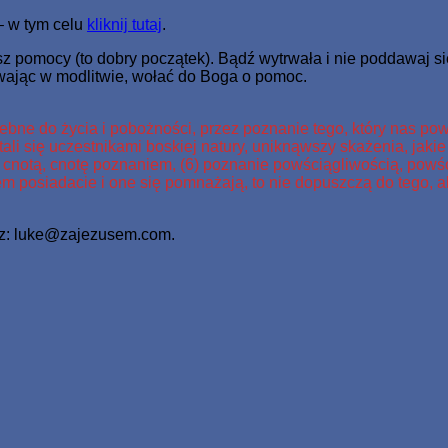
– w tym celu
kliknij tutaj
.
sz pomocy (to dobry początek). Bądź wytrwała i nie poddawaj s
rwając w modlitwie, wołać do Boga o pomoc.
bne do życia i pobożności, przez poznanie tego, który nas pow
tali się uczestnikami boskiej natury, uniknąwszy skażenia, jaki
rę cnotą, cnotę poznaniem, (6) poznanie powściągliwością, pow
iem posiadacie i one się pomnażają, to nie dopuszczą do tego, 
isz: luke@zajezusem.com.