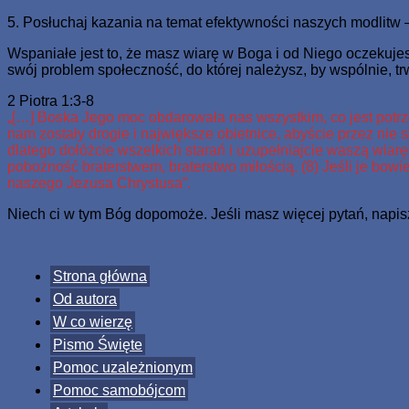
5. Posłuchaj kazania na temat efektywności naszych modlitw 
Wspaniałe jest to, że masz wiarę w Boga i od Niego oczekuje
swój problem społeczność, do której należysz, by wspólnie, t
2 Piotra 1:3-8
„[…] Boska Jego moc obdarowała nas wszystkim, co jest potrze
nam zostały drogie i największe obietnice, abyście przez nie s
dlatego dołóżcie wszelkich starań i uzupełniajcie waszą wia
pobożność braterstwem, braterstwo miłością. (8) Jeśli je bow
naszego Jezusa Chrystusa”.
Niech ci w tym Bóg dopomoże. Jeśli masz więcej pytań, nap
Strona główna
Od autora
W co wierzę
Pismo Święte
Pomoc uzależnionym
Pomoc samobójcom