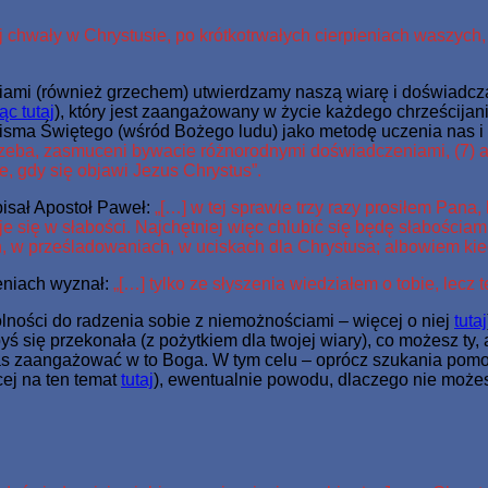
j chwały w Chrystusie, po krótkotrwałych cierpieniach waszych,
ami (również grzechem) utwierdzamy naszą wiarę i doświadczam
ąc tutaj
), który jest zaangażowany w życie każdego chrześcijan
Pisma Świętego (wśród Bożego ludu) jako metodę uczenia nas i 
y trzeba, zasmuceni bywacie różnorodnymi doświadczeniami, (7
e, gdy się objawi Jezus Chrystus”.
pisał Apostoł Paweł:
„[…] w tej sprawie trzy razy prosiłem Pana
 się w słabości. Najchętniej więc chlubić się będę słabościa
w prześladowaniach, w uciskach dla Chrystusa; albowiem kied
eniach wyznał:
„[…] tylko ze słyszenia wiedziałem o tobie, lecz t
olności do radzenia sobie z niemożnościami – więcej o niej
tutaj
 się przekonała (z pożytkiem dla twojej wiary), co możesz ty, 
zas zaangażować w to Boga. W tym celu – oprócz szukania pomoc
ej na ten temat
tutaj
), ewentualnie powodu, dlaczego nie możes