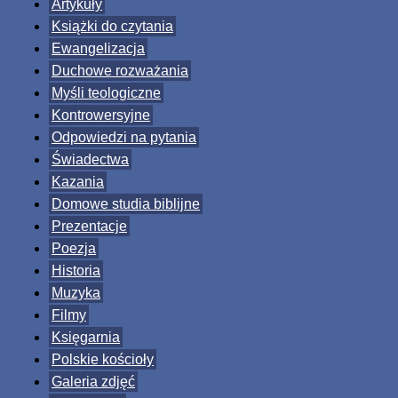
Artykuły
Książki do czytania
Ewangelizacja
Duchowe rozważania
Myśli teologiczne
Kontrowersyjne
Odpowiedzi na pytania
Świadectwa
Kazania
Domowe studia biblijne
Prezentacje
Poezja
Historia
Muzyka
Filmy
Księgarnia
Polskie kościoły
Galeria zdjęć