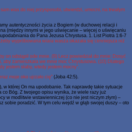
 sam was do niej przysposobi, utwierdzi, umocni, na trwałym
y autentyczności życia z Bogiem (w duchowej relacji i
ina (między innymi w jego uświęcanie – więcej o uświęcaniu
upodabniania do Pana Jezusa Chrystusa. 1. List Piotra 1:6-7
) ażeby wypróbowana wiara wasza okazała się cenniejsza niż
, by on odstąpił ode mnie. (9) Lecz powiedział do mnie: Dosyć
mi, aby zamieszkała we mnie moc Chrystusowa. (10) Dlatego
y jestem słaby, wtedy jestem mocny”.
eraz moje oko ujrzało cię”
(Joba 42:5).
), w której On ma upodobanie. Tak naprawdę takie sytuacje
a co Bóg. Z twojego opisu wynika, że wiele razy już
y w modlitwie wstawienniczej (co nie jest niczym złym) –
z sobie poradzić. W tym celu wejdź w głąb swojej duszy – oto