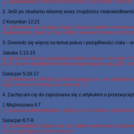
„[…] poddawajcie samych siebie próbie, czy trwacie w wierze, 
2. Jeśli po zbadaniu własnej wiary znajdziesz nieprawidłowoś
2 Koryntian 12:21
„[…] obawiam się, że gdy przyjdę, Bóg mój upokorzy mnie przed
odpokutowali, grzechy nieczystości, wszeteczeństwa i rozwiązło
3. Dowiedz się więcej na temat pokus i pożądliwości ciała – 
Jakuba 1:13-15
„[…] niechaj nikt, gdy wystawiony jest na pokusę, nie mówi: 
przez własne pożądliwości, które go pociągają i nęcą; (15) pot
Galacjan 5:16-17
„[…] mówię więc: Według Ducha postępujcie, a nie będziecie p
abyście nie czynili tego, co chcecie […]”.
4. Zachęcam cię do zapoznania się z artykułem o przezwycię
1 Mojżeszowa 4:7
„[…] wszak byłoby pogodne, gdybyś czynił dobrze, a jeśli nie 
Galacjan 6:7-8
„[…] nie błądźcie, Bóg się nie da z siebie naśmiewać; albowiem 
Ducha żąć będzie żywot wieczny”.