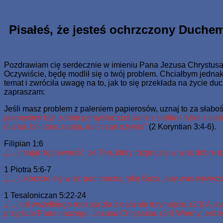
Skip
www.zaJezusem.com
Ew. Jana 3:16: Albowiem tak Bóg umiłował świat, że Syna sweg
to
content
Pisałeś, że jesteś ochrzczony Duche
Pozdrawiam cię serdecznie w imieniu Pana Jezusa Chrystusa
Oczywiście, będę modlił się o twój problem. Chciałbym jednak,
temat i zwróciła uwagę na to, jak to się przekłada na życie 
zapraszam:
Jeśli masz problem z paleniem papierosów, uznaj to za słabość
jakobyśmy byli zdolni pomyśleć coś sami z siebie i tylko z sieb
ducha, bo litera zabija, duch zaś ożywia”
(2 Koryntian 3:4-6).
Filipian 1:6
„[…] mając tę pewność, że Ten, który rozpoczął w was dobre dz
1 Piotra 5:6-7
„[…] ukórzcie się więc pod mocną rękę Bożą, aby was wywyższ
1 Tesaloniczan 5:22-24
„[…] od wszelkiego rodzaju zła z dala się trzymajcie. (23) A
przyjście Pana naszego, Jezusa Chrystusa. (24) Wierny jest te