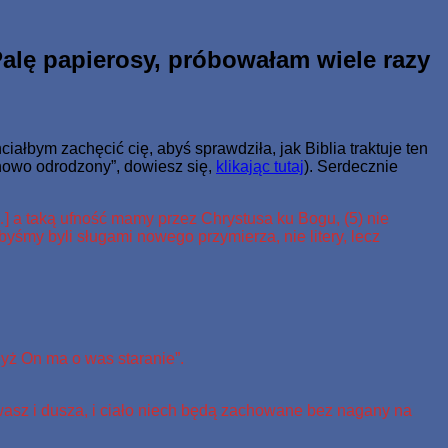
ale miał żywot wieczny.
alę papierosy, próbowałam wiele razy
ałbym zachęcić cię, abyś sprawdziła, jak Biblia traktuje ten
chowo odrodzony”, dowiesz się,
klikając tutaj
). Serdecznie
…] a taką ufność mamy przez Chrystusa ku Bogu, (5) nie
abyśmy byli sługami nowego przymierza, nie litery, lecz
yż On ma o was staranie”.
 wasz i dusza, i ciało niech będą zachowane bez nagany na