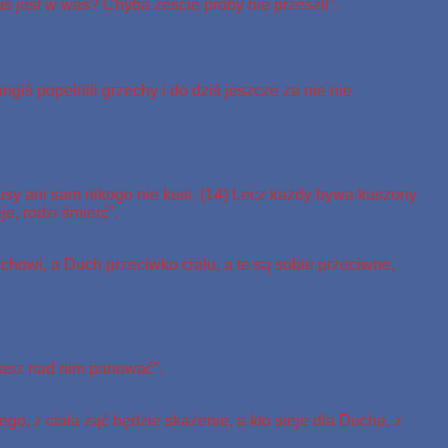
us jest w was? Chyba żeście próby nie przeszli”.
iś popełnili grzechy i do dziś jeszcze za nie nie
usy ani sam nikogo nie kusi. (14) Lecz każdy bywa kuszony
e, rodzi śmierć”.
chowi, a Duch przeciwko ciału, a te są sobie przeciwne,
 masz nad nim panować”.
ego, z ciała żąć będzie skażenie, a kto sieje dla Ducha, z