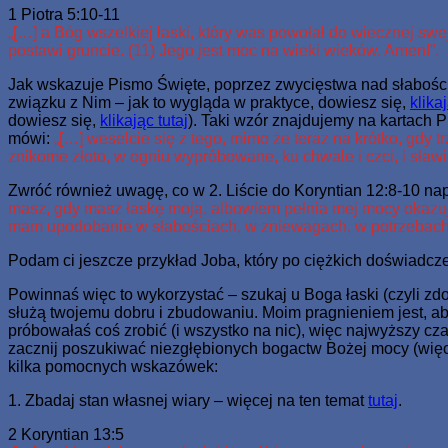
1 Piotra 5:10-11
„[…] a Bóg wszelkiej łaski, który was powołał do wiecznej swe
postawi gruncie. (11) Jego jest moc na wieki wieków. Amen!”.
Jak wskazuje Pismo Święte, poprzez zwycięstwa nad słabości
związku z Nim – jak to wygląda w praktyce, dowiesz się,
klikaj
dowiesz się,
klikając tutaj
). Taki wzór znajdujemy na kartach 
mówi:
„[…] weselcie się z tego, mimo że teraz na krótko, gd
znikome złoto, w ogniu wypróbowane, ku chwale i czci, i sławi
Zwróć również uwagę, co w 2. Liście do Koryntian 12:8-10 na
masz, gdy masz łaskę moją, albowiem pełnia mej mocy okazuje
mam upodobanie w słabościach, w zniewagach, w potrzebach, 
Podam ci jeszcze przykład Joba, który po ciężkich doświadcz
Powinnaś więc to wykorzystać – szukaj u Boga łaski (czyli zd
służą twojemu dobru i zbudowaniu. Moim pragnieniem jest, abyś
próbowałaś coś zrobić (i wszystko na nic), więc najwyższy c
zacznij poszukiwać niezgłębionych bogactw Bożej mocy (więc
kilka pomocnych wskazówek:
1. Zbadaj stan własnej wiary – więcej na ten temat
tutaj
.
2 Koryntian 13:5