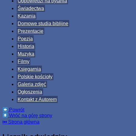
Odpowiedzi na pytania
Świadectwa
Kazania
Domowe studia biblijne
Prezentacje
Poezja
Historia
Muzyka
Filmy
Księgarnia
Polskie kościoły
Galeria zdjęć
Ogłoszenia
Kontakt z Autorem
Powrót
Wróć na górę strony
⏮ Strona główna