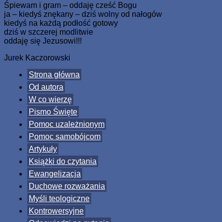
Śpiewam i gram – oddaję cześć Bogu
ja – kiedyś znękany – dziś wolny od nałogów
kiedyś na każdą podłość gotowy
dziś w szczerej modlitwie
oddaję się Jezusowi!!!
Jurek Kaczorowski
Strona główna
Od autora
W co wierzę
Pismo Święte
Pomoc uzależnionym
Pomoc samobójcom
Artykuły
Książki do czytania
Ewangelizacja
Duchowe rozważania
Myśli teologiczne
Kontrowersyjne