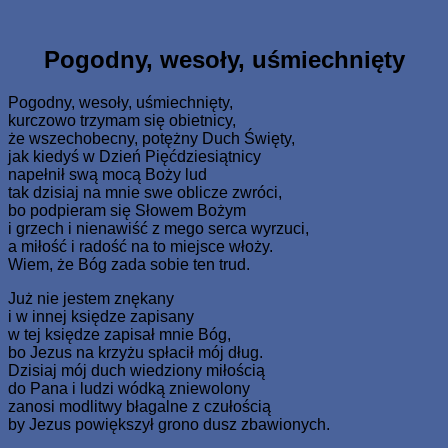
Skip
www.zaJezusem.com
Ew. Jana 3:16: Albowiem tak Bóg umiłował świat, że Syna
to
swego Jednorodzonego dał, aby każdy, kto weń wierzy, nie
content
Pogodny, wesoły, uśmiechnięty
zginął, ale miał żywot wieczny.
Pogodny, wesoły, uśmiechnięty,
kurczowo trzymam się obietnicy,
że wszechobecny, potężny Duch Święty,
jak kiedyś w Dzień Pięćdziesiątnicy
napełnił swą mocą Boży lud
tak dzisiaj na mnie swe oblicze zwróci,
bo podpieram się Słowem Bożym
i grzech i nienawiść z mego serca wyrzuci,
a miłość i radość na to miejsce włoży.
Wiem, że Bóg zada sobie ten trud.
Już nie jestem znękany
i w innej księdze zapisany
w tej księdze zapisał mnie Bóg,
bo Jezus na krzyżu spłacił mój dług.
Dzisiaj mój duch wiedziony miłością
do Pana i ludzi wódką zniewolony
zanosi modlitwy błagalne z czułością
by Jezus powiększył grono dusz zbawionych.