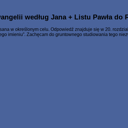
o Jednorodzonego dał, aby każdy, kto weń wierzy, nie zginął, 
angelii według Jana + Listu Pawła do 
ana w określonym celu. Odpowiedź znajduje się w 20. rozdziale:
 Jego imieniu”. Zachęcam do gruntownego studiowania tego ni