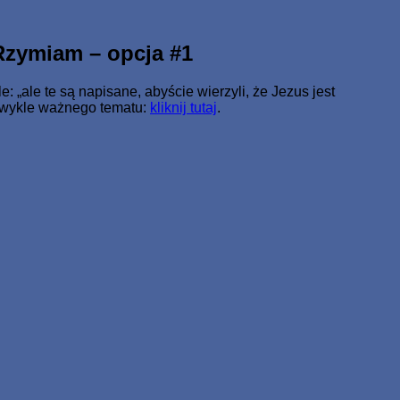
ale miał żywot wieczny.
Rzymiam – opcja #1
 „ale te są napisane, abyście wierzyli, że Jezus jest
ezwykle ważnego tematu:
kliknij tutaj
.