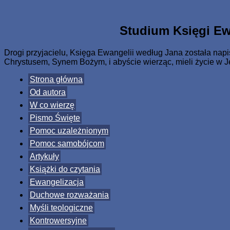
Skip
www.zaJezusem.com
Ew. Jana 3:16: Albowiem tak Bóg umiłował świat, że Syna sweg
to
content
Studium Księgi Ew
Drogi przyjacielu, Księga Ewangelii według Jana została napis
Chrystusem, Synem Bożym, i abyście wierząc, mieli życie w
Strona główna
Od autora
W co wierzę
Pismo Święte
Pomoc uzależnionym
Pomoc samobójcom
Artykuły
Książki do czytania
Ewangelizacja
Duchowe rozważania
Myśli teologiczne
Kontrowersyjne