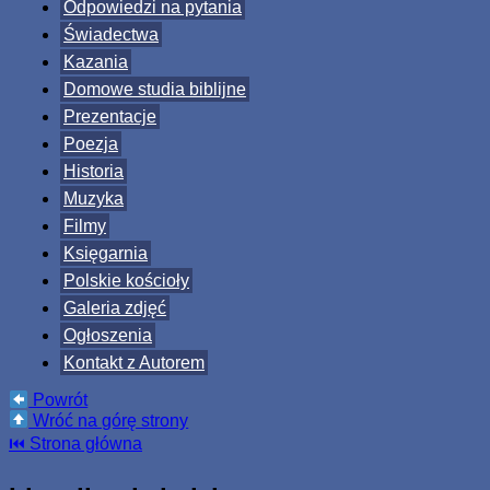
Odpowiedzi na pytania
Świadectwa
Kazania
Domowe studia biblijne
Prezentacje
Poezja
Historia
Muzyka
Filmy
Księgarnia
Polskie kościoły
Galeria zdjęć
Ogłoszenia
Kontakt z Autorem
Powrót
Wróć na górę strony
⏮ Strona główna