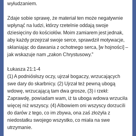
wyłudzaniem.
Zdaje sobie sprawę, że materiał ten może negatywnie
wpłynąć na ludzi, którzy rzetelnie oddają swoje
dziesięciny do kościołów. Moim zamiarem jest jednak,
aby każdy przejrzał swoje serce, sprawdził motywacje,
skłaniając do dawania z ochotnego serca, [w hojności] –
jak wskazuje nam „zakon Chrystusowy.”
Łukasza 21:1-4
(1) A podniósłszy oczy, ujrzał bogaczy, wrzucających
swe dary do skarbnicy. (2) Ujrzał też pewną ubogą
wdowę, wrzucającą tam dwa grosze, (3) i rzekł:
Zaprawdę, powiadam wam, iż ta uboga wdowa wrzuciła
więcej niż wszyscy. (4) Albowiem oni wszyscy dorzucili
do darów z tego, co im zbywa, ona zaś złożyła z
niedostatku swojego wszystko, co miała na swe
utrzymanie.