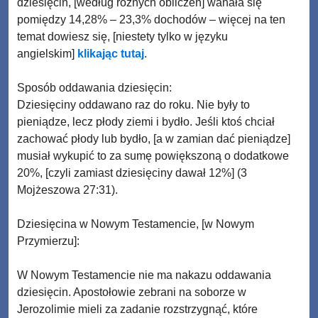
dziesięcin, [według różnych obliczeń] wahała się
pomiędzy 14,28% – 23,3% dochodów – więcej na ten
temat dowiesz się, [niestety tylko w języku
angielskim]
klikając tutaj
.
Sposób oddawania dziesięcin:
Dziesięciny oddawano raz do roku. Nie były to
pieniądze, lecz płody ziemi i bydło. Jeśli ktoś chciał
zachować płody lub bydło, [a w zamian dać pieniądze]
musiał wykupić to za sumę powiększoną o dodatkowe
20%, [czyli zamiast dziesięciny dawał 12%] (3
Mojżeszowa 27:31).
Dziesięcina w Nowym Testamencie, [w Nowym
Przymierzu]:
W Nowym Testamencie nie ma nakazu oddawania
dziesięcin. Apostołowie zebrani na soborze w
Jerozolimie mieli za zadanie rozstrzygnąć, które