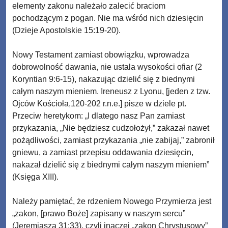
elementy zakonu należało zalecić braciom
pochodzącym z pogan. Nie ma wśród nich dziesięcin
(Dzieje Apostolskie 15:19-20).
Nowy Testament zamiast obowiązku, wprowadza
dobrowolność dawania, nie ustala wysokości ofiar (2
Koryntian 9:6-15), nakazując dzielić się z biednymi
całym naszym mieniem. Ireneusz z Lyonu, [jeden z tzw.
Ojców Kościoła,120-202 r.n.e.] pisze w dziele pt.
Przeciw heretykom: „I dlatego nasz Pan zamiast
przykazania, „Nie będziesz cudzołożył,” zakazał nawet
pożądliwości, zamiast przykazania „nie zabijaj,” zabronił
gniewu, a zamiast przepisu oddawania dziesięcin,
nakazał dzielić się z biednymi całym naszym mieniem”
(Księga XIII).
Należy pamiętać, że rdzeniem Nowego Przymierza jest
„zakon, [prawo Boże] zapisany w naszym sercu”
(Jeremiasza 31:33), czyli inaczej „zakon Chrystusowy”