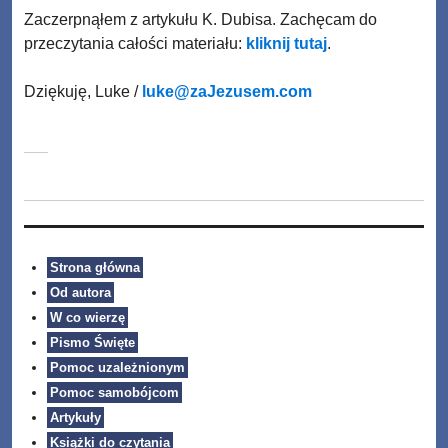
Zaczerpnąłem z artykułu K. Dubisa. Zachęcam do
przeczytania całości materiału:
kliknij tutaj
.
Dziękuję, Luke /
luke@zaJezusem.com
Strona główna
Od autora
W co wierzę
Pismo Święte
Pomoc uzależnionym
Pomoc samobójcom
Artykuły
Książki do czytania