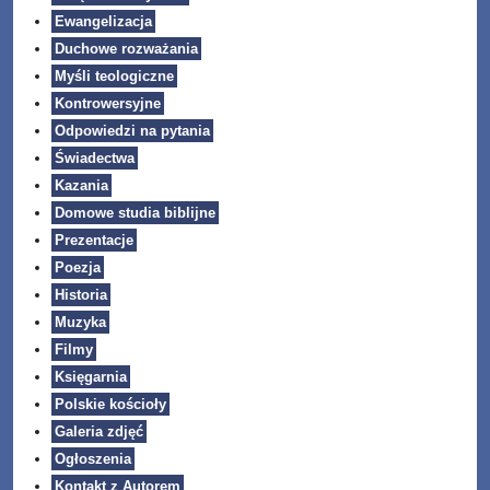
Ewangelizacja
Duchowe rozważania
Myśli teologiczne
Kontrowersyjne
Odpowiedzi na pytania
Świadectwa
Kazania
Domowe studia biblijne
Prezentacje
Poezja
Historia
Muzyka
Filmy
Księgarnia
Polskie kościoły
Galeria zdjęć
Ogłoszenia
Kontakt z Autorem