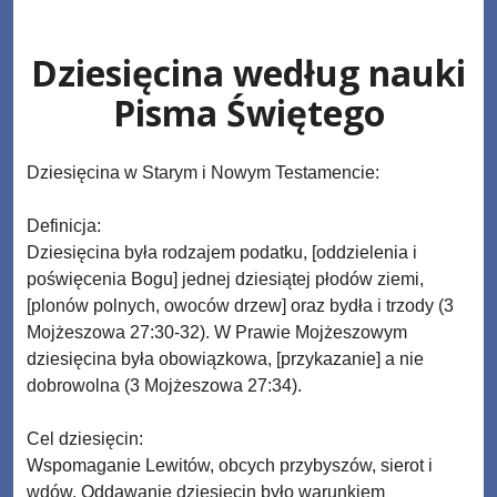
Skip
www.zaJezusem.com
to
Dziesięcina według nauki
content
Pisma Świętego
Dziesięcina w Starym i Nowym Testamencie:
Definicja:
Dziesięcina była rodzajem podatku, [oddzielenia i
poświęcenia Bogu] jednej dziesiątej płodów ziemi,
[plonów polnych, owoców drzew] oraz bydła i trzody (3
Mojżeszowa 27:30-32). W Prawie Mojżeszowym
dziesięcina była obowiązkowa, [przykazanie] a nie
dobrowolna (3 Mojżeszowa 27:34).
Cel dziesięcin:
Wspomaganie Lewitów, obcych przybyszów, sierot i
wdów. Oddawanie dziesięcin było warunkiem