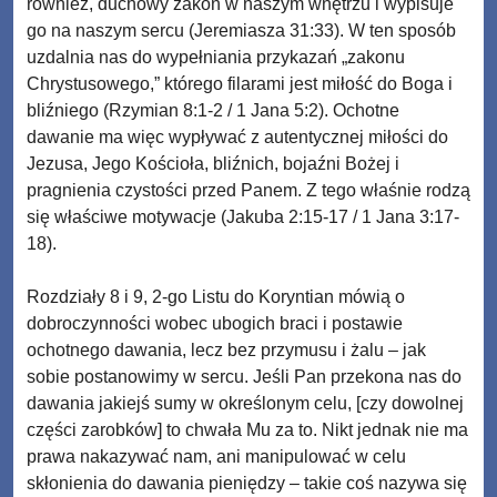
również, duchowy zakon w naszym wnętrzu i wypisuje
go na naszym sercu (Jeremiasza 31:33). W ten sposób
uzdalnia nas do wypełniania przykazań „zakonu
Chrystusowego,” którego filarami jest miłość do Boga i
bliźniego (Rzymian 8:1-2 / 1 Jana 5:2). Ochotne
dawanie ma więc wypływać z autentycznej miłości do
Jezusa, Jego Kościoła, bliźnich, bojaźni Bożej i
pragnienia czystości przed Panem. Z tego właśnie rodzą
się właściwe motywacje (Jakuba 2:15-17 / 1 Jana 3:17-
18).
Rozdziały 8 i 9, 2-go Listu do Koryntian mówią o
dobroczynności wobec ubogich braci i postawie
ochotnego dawania, lecz bez przymusu i żalu – jak
sobie postanowimy w sercu. Jeśli Pan przekona nas do
dawania jakiejś sumy w określonym celu, [czy dowolnej
części zarobków] to chwała Mu za to. Nikt jednak nie ma
prawa nakazywać nam, ani manipulować w celu
skłonienia do dawania pieniędzy – takie coś nazywa się