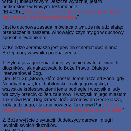
w roku jubileuszowym. Jeszcze wyraźniej jest to
podkreślone w Nowym Testamencie.
(Ef 4:26): „
Gniewajcie się, lecz nie grzeszcie; niech słońce
nie zachodzi nad gniewem waszym
.”
Jest to duchowa zasada, mówiąca o tym, że nie udzielając
przebaczenia naszemu winowajcy, czynimy go w duchowy
sposób niewolnikiem.
W Księdze Jeremiasza jest pewien schemat uwalniania
Bożej mocy w wyniku przebaczenia.
1. Sytuacja zagrożenia: Judejczycy nie uwalniali swoich
dłużników, jak nakazywało to Boże Prawo. Dlatego
interweniował Bóg.
(Jer 34:1-2): „Słowo, które doszło Jeremiasza od Pana, gdy
Nebukadnesar, król babiloński, i całe jego wojsko, i
wszystkie królestwa ziemi jemu podległe i wszystkie ludy
walczyły przeciwko Jeruzalemowi i wszystkim jego miastom.
Tak mówi Pan, Bóg Izraela: Idź i przemów do Sedekiasza,
króla judzkiego, i tak mu powiedz: Tak mówi Pan:
Oto Ja
wydaję to miasto w ręce króla babilońskiego, a on je spali
.”
2. Boże wyjście z sytuacji: Judejczycy darowali długi i
uwolnili swoich dłużników.
(Jer 34:15): „
I nawróciliście się dzisiaj, i uczyniliście to, co