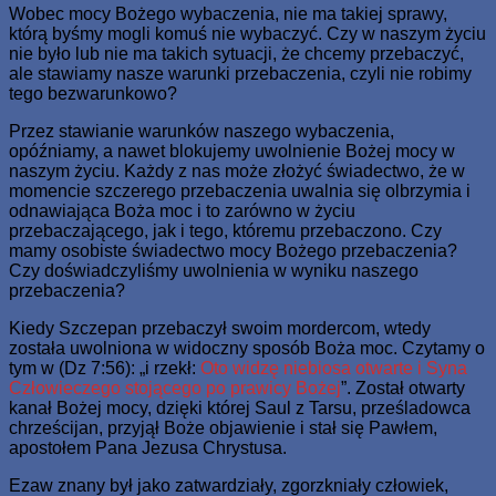
Wobec mocy Bożego wybaczenia, nie ma takiej sprawy,
którą byśmy mogli komuś nie wybaczyć. Czy w naszym życiu
nie było lub nie ma takich sytuacji, że chcemy przebaczyć,
ale stawiamy nasze warunki przebaczenia, czyli nie robimy
tego bezwarunkowo?
Przez stawianie warunków naszego wybaczenia,
opóźniamy, a nawet blokujemy uwolnienie Bożej mocy w
naszym życiu. Każdy z nas może złożyć świadectwo, że w
momencie szczerego przebaczenia uwalnia się olbrzymia i
odnawiająca Boża moc i to zarówno w życiu
przebaczającego, jak i tego, któremu przebaczono. Czy
mamy osobiste świadectwo mocy Bożego przebaczenia?
Czy doświadczyliśmy uwolnienia w wyniku naszego
przebaczenia?
Kiedy Szczepan przebaczył swoim mordercom, wtedy
została uwolniona w widoczny sposób Boża moc. Czytamy o
tym w (Dz 7:56): „i rzekł:
Oto widzę niebiosa otwarte i Syna
Człowieczego stojącego po prawicy Bożej
”. Został otwarty
kanał Bożej mocy, dzięki której Saul z Tarsu, prześladowca
chrześcijan, przyjął Boże objawienie i stał się Pawłem,
apostołem Pana Jezusa Chrystusa.
Ezaw znany był jako zatwardziały, zgorzkniały człowiek,