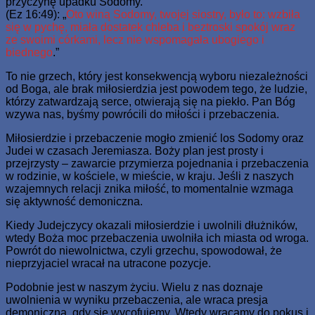
przyczynę upadku Sodomy.
(Ez 16:49): „
Oto winą Sodomy, twojej siostry, było to: wzbiła
się w pychę, miała dostatek chleba i beztroski spokój wraz
ze swoimi córkami, lecz nie wspomagała ubogiego i
biednego
.”
To nie grzech, który jest konsekwencją wyboru niezależności
od Boga, ale brak miłosierdzia jest powodem tego, że ludzie,
którzy zatwardzają serce, otwierają się na piekło. Pan Bóg
wzywa nas, byśmy powrócili do miłości i przebaczenia.
Miłosierdzie i przebaczenie mogło zmienić los Sodomy oraz
Judei w czasach Jeremiasza. Boży plan jest prosty i
przejrzysty – zawarcie przymierza pojednania i przebaczenia
w rodzinie, w kościele, w mieście, w kraju. Jeśli z naszych
wzajemnych relacji znika miłość, to momentalnie wzmaga
się aktywność demoniczna.
Kiedy Judejczycy okazali miłosierdzie i uwolnili dłużników,
wtedy Boża moc przebaczenia uwolniła ich miasta od wroga.
Powrót do niewolnictwa, czyli grzechu, spowodował, że
nieprzyjaciel wracał na utracone pozycje.
Podobnie jest w naszym życiu. Wielu z nas doznaje
uwolnienia w wyniku przebaczenia, ale wraca presja
demoniczna, gdy się wycofujemy. Wtedy wracamy do pokus i