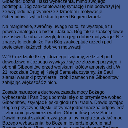
Gibeonici doznali łaski wybaczenia, mimo swojego
podstępu. Bóg zaakceptował tę sytuację i nie podważył jej
ze względu na przymierze z Izraelem i motywacje
Gibeonitów, czyli ich strach przed Bogiem Izraela.
Na marginesie, zwróćmy uwagę na to, że występuje tu
pewna analogia do historii Jakuba. Bóg także zaakceptował
oszustwo Jakuba ze względu na jego dobre motywacje. Nie
znaczy to jednak, że Pan Bóg zaakceptuje grzech pod
pretekstem każdych dobrych motywacji.
W 10. rozdziale Księgi Jozuego czytamy, że Izrael pod
dowództwem Jozuego wywiązał się ze złożonej przysięgi i
obronił Gibeonitów przed wojskami królów amorejskich. W
21. rozdziale Drugiej Księgi Samuela czytamy, że Saul
złamał warunki przymierza i zrobił zamach na Gibeonitów
zabijając większość z nich.
Została naruszona duchowa zasada mocy Bożego
wybaczenia i Pan Bóg upomniał się o to przymierze wobec
Gibeonitów, zsyłając klęskę głodu na Izraela. Dawid pytając
Boga o przyczynę klęski, otrzymał jednoznaczną odpowiedź
– złamanie przymierza wobec Gibeonitów przez Saula.
Dawid musiał szukać rozwiązania, by mogła zadziałać moc
Bożego wybaczenia, bo Boże miłosierdzie góruje nad