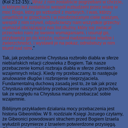
(Kol 2:12-15): „
Wraz z nim zostaliście pogrzebani w chrzcie,
w którym też zostaliście wespół wzbudzeni przez wiarę w
moc Boga, który go wzbudził z martwych. I was, którzy
umarliście w grzechach i w nieobrzezanym ciele waszym,
wespół z nim ożywił, odpuściwszy nam wszystkie grzechy;
wymazał obciążający nas list dłużny, który się zwracał
przeciwko nam ze swoimi wymaganiami, i usunął go,
przybiwszy go do krzyża; rozbroił nadziemskie władze i
zwierzchności, i wystawił je na pokaz, odniósłszy w nim
triumf nad nimi
.”
Tak, jak przebaczenie Chrystusa rozbroiło diabła w sferze
niebiańskich relacji człowieka z Bogiem. Tak nasze
przebaczenie komuś rozbraja diabła w sferze ziemskich
wzajemnych relacji. Kiedy my przebaczamy, to następuje
anulowanie długów i rozbrojenie nieprzyjaciela.
Fundamentalną duchową zasadą jest to, że tak jak przez
Chrystusa otrzymaliśmy przebaczenie naszych grzechów,
tak ze względu na Chrystusa mamy przebaczać sobie
wzajemnie.
Biblijnym przykładem działania mocy przebaczenia jest
historia Gibeonitów. W 9. rozdziale Księgi Jozuego czytamy,
że Gibeonici powodowani strachem przed Bogiem Izraela
wyłudzili przymierze z Izraelem potwierdzone przysięgą.