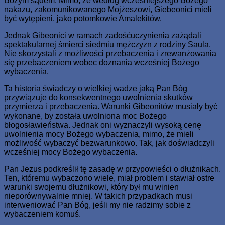
Bożym sądem. Mimo, że według wcześniejszego Bożego
nakazu, zakomunikowanego Mojżeszowi, Giebeonici mieli
być wytępieni, jako potomkowie Amalekitów.
Jednak Gibeonici w ramach zadośćuczynienia zażądali
spektakularnej śmierci siedmiu mężczyzn z rodziny Saula.
Nie skorzystali z możliwości przebaczenia i zrewanżowania
się przebaczeniem wobec doznania wcześniej Bożego
wybaczenia.
Ta historia świadczy o wielkiej wadze jaką Pan Bóg
przywiązuje do konsekwentnego uwolnienia skutków
przymierza i przebaczenia. Warunki Gibeonitów musiały być
wykonane, by została uwolniona moc Bożego
błogosławieństwa. Jednak oni wyznaczyli wysoką cenę
uwolnienia mocy Bożego wybaczenia, mimo, że mieli
możliwość wybaczyć bezwarunkowo. Tak, jak doświadczyli
wcześniej mocy Bożego wybaczenia.
Pan Jezus podkreślił tę zasadę w przypowieści o dłużnikach.
Ten, któremu wybaczono wiele, miał problem i stawiał ostre
warunki swojemu dłużnikowi, który był mu winien
nieporównywalnie mniej. W takich przypadkach musi
interweniować Pan Bóg, jeśli my nie radzimy sobie z
wybaczeniem komuś.