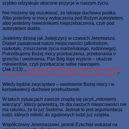
szybko odzyskuje utracone pozycje w naszym życiu.
Nie możemy się oszukiwać, że istnieje duchowa pustka.
Albo jesteśmy w mocy wybaczenia pod Bożym autorytetem,
albo jesteśmy niewolnikami nieprzebaczenia, czyli pod
autorytetem diabła.
Jesteśmy dzisiaj jak Judejczycy w czasach Jeremiasza.
Diabeł zaatakował nasze miejscowości (alkoholizm,
narkotyki, zniszczenie życia małżeńskiego, rodzinnego).
Potrzebujemy Bożej mocy przebaczenia, przekonania o
grzechu i uwolnienia. Pan Bóg daje wyjście – okażcie
miłosierdzie, czyli przebaczcie sobie nawzajem.
(Jak 2:13): „
Nad tym, który nie okazał miłosierdzia, odbywa
się sąd bez miłosierdzia, miłosierdzie góruje nad sądem
.”
Wtedy będzie zwycięstwo – uwolnienie Bożej mocy i w
konsekwencji duchowe przebudzenie.
W takich sytuacjach zawsze znajdą się jacyś „miłosierni
wierzący”, którzy powiedzą, że dla naszych miejscowości nie
ma ratunku, że to już Sodoma. Jednak to jest argumentacja
ludzi, których miłość do zgubionych ludzi już oziębła.
Współczesny Jeremiaszowi, prorok Ezechiel wskazał na