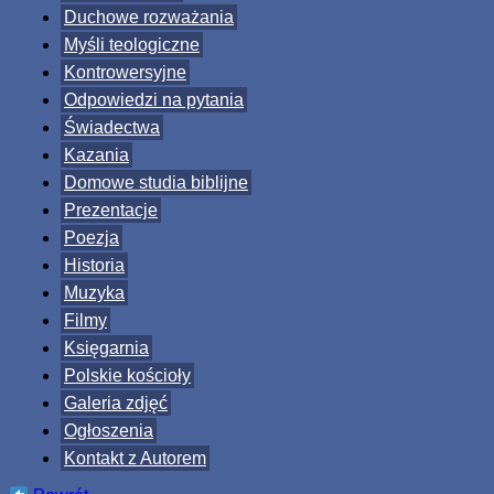
Duchowe rozważania
Myśli teologiczne
Kontrowersyjne
Odpowiedzi na pytania
Świadectwa
Kazania
Domowe studia biblijne
Prezentacje
Poezja
Historia
Muzyka
Filmy
Księgarnia
Polskie kościoły
Galeria zdjęć
Ogłoszenia
Kontakt z Autorem