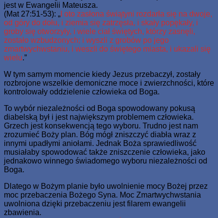
jest w Ewangelii Mateusza.
(Mat 27:51-53): „
I oto zasłona świątyni rozdarła się na dwoje,
od góry do dołu, i ziemia się zatrzęsła, i skały popękały, i
groby się otworzyły, i wiele ciał świętych, którzy zasnęli,
zostało wzbudzonych; i wyszli z grobów po jego
zmartwychwstaniu, i weszli do świętego miasta, i ukazali się
wielu
.”
W tym samym momencie kiedy Jezus przebaczył, zostały
rozbrojone wszelkie demoniczne moce i zwierzchności, które
kontrolowały oddzielenie człowieka od Boga.
To wybór niezależności od Boga spowodowany pokusą
diabelską był i jest największym problemem człowieka.
Grzech jest konsekwencją tego wyboru. Trudno jest nam
zrozumieć Boży plan. Bóg mógł zniszczyć diabła wraz z
innymi upadłymi aniołami. Jednak Boża sprawiedliwość
musiałaby spowodować także zniszczenie człowieka, jako
jednakowo winnego świadomego wyboru niezależności od
Boga.
Dlatego w Bożym planie było uwolnienie mocy Bożej przez
moc przebaczenia Bożego Syna. Moc Zmartwychwstania
uwolniona dzięki przebaczeniu jest filarem ewangelii
zbawienia.