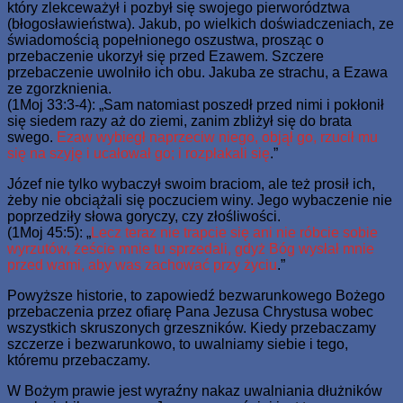
który zlekceważył i pozbył się swojego pierworództwa
(błogosławieństwa). Jakub, po wielkich doświadczeniach, ze
świadomością popełnionego oszustwa, prosząc o
przebaczenie ukorzył się przed Ezawem. Szczere
przebaczenie uwolniło ich obu. Jakuba ze strachu, a Ezawa
ze zgorzknienia.
(1Moj 33:3-4): „Sam natomiast poszedł przed nimi i pokłonił
się siedem razy aż do ziemi, zanim zbliżył się do brata
swego.
Ezaw wybiegł naprzeciw niego, objął go, rzucił mu
się na szyję i ucałował go; i rozpłakali się
.”
Józef nie tylko wybaczył swoim braciom, ale też prosił ich,
żeby nie obciążali się poczuciem winy. Jego wybaczenie nie
poprzedziły słowa goryczy, czy złośliwości.
(1Moj 45:5): „
Lecz teraz nie trapcie się ani nie róbcie sobie
wyrzutów, żeście mnie tu sprzedali, gdyż Bóg wysłał mnie
przed wami, aby was zachować przy życiu
.”
Powyższe historie, to zapowiedź bezwarunkowego Bożego
przebaczenia przez ofiarę Pana Jezusa Chrystusa wobec
wszystkich skruszonych grzeszników. Kiedy przebaczamy
szczerze i bezwarunkowo, to uwalniamy siebie i tego,
któremu przebaczamy.
W Bożym prawie jest wyraźny nakaz uwalniania dłużników