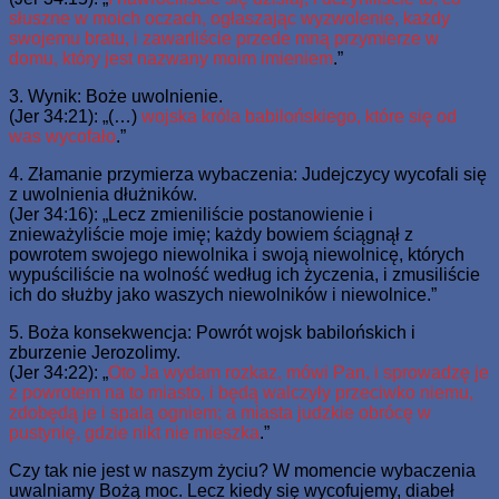
słuszne w moich oczach, ogłaszając wyzwolenie, każdy
swojemu bratu, i zawarliście przede mną przymierze w
domu, który jest nazwany moim imieniem
.”
3. Wynik: Boże uwolnienie.
(Jer 34:21): „(…)
wojska króla babilońskiego, które się od
was wycofało
.”
4. Złamanie przymierza wybaczenia: Judejczycy wycofali się
z uwolnienia dłużników.
(Jer 34:16): „Lecz zmieniliście postanowienie i
znieważyliście moje imię; każdy bowiem ściągnął z
powrotem swojego niewolnika i swoją niewolnicę, których
wypuściliście na wolność według ich życzenia, i zmusiliście
ich do służby jako waszych niewolników i niewolnice.”
5. Boża konsekwencja: Powrót wojsk babilońskich i
zburzenie Jerozolimy.
(Jer 34:22): „
Oto Ja wydam rozkaz, mówi Pan, i sprowadzę je
z powrotem na to miasto, i będą walczyły przeciwko niemu,
zdobędą je i spalą ogniem; a miasta judzkie obrócę w
pustynię, gdzie nikt nie mieszka
.”
Czy tak nie jest w naszym życiu? W momencie wybaczenia
uwalniamy Bożą moc. Lecz kiedy się wycofujemy, diabeł