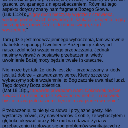
grzechu związanego z nieprzebaczeniem. Również tego
aspektu dotyczy znany nam fragment Bożego Słowa.
(Łuk 11:24): „
A gdy duch nieczysty wyjdzie z człowieka,
wędruje po miejscach bezwodnych, szukając ukojenia, a gdy
nie znajdzie, mówi: Wrócę do domu swego, skąd
wyszedłem
.”
Tam gdzie jest moc wzajemnego wybaczenia, tam warownie
diabelskie upadają. Uwolnienie Bożej mocy zależy od
naszej zdolności wzajemnego przebaczania. Jednak
musimy wytrwać w postawie przebaczenia, wtedy
uwolnienie Bożej mocy będzie trwałe i skuteczne.
Nie może być tak, że kiedy jest źle – przebaczamy, a kiedy
jest już dobrze – zatwardzamy serce. Kiedy szczerze
wybaczymy sobie wzajemnie, to Bóg zacznie uwalniać ludzi.
Tego dotyczy Boża obietnica.
(Mat 18:18): „
Zaprawdę powiadam wam: Cokolwiek byście
związali na ziemi, będzie związane i w niebie; i cokolwiek
byście rozwiązali na ziemi, będzie rozwiązane i w niebie
.”
Przebaczenie, to nie tylko słowa i przyjazne gesty. Nie
wystarczy mówić, czy nawet wmówić sobie, że wybaczyłem i
głęboko ukrywać urazy. Nie można udawać życia w
przebaczeniu i izolować się od problemów wynikających z