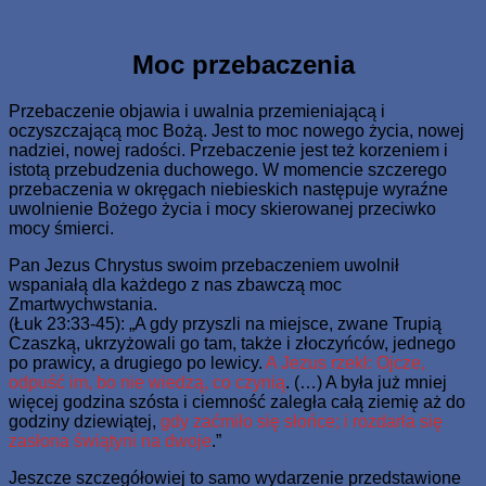
Skip
www.zaJezusem.com
Ew. Jana 3:16: Albowiem tak Bóg umiłował świat, że Syna
to
swego Jednorodzonego dał, aby każdy, kto weń wierzy, nie
content
Moc przebaczenia
zginął, ale miał żywot wieczny.
Przebaczenie objawia i uwalnia przemieniającą i
oczyszczającą moc Bożą. Jest to moc nowego życia, nowej
nadziei, nowej radości. Przebaczenie jest też korzeniem i
istotą przebudzenia duchowego. W momencie szczerego
przebaczenia w okręgach niebieskich następuje wyraźne
uwolnienie Bożego życia i mocy skierowanej przeciwko
mocy śmierci.
Pan Jezus Chrystus swoim przebaczeniem uwolnił
wspaniałą dla każdego z nas zbawczą moc
Zmartwychwstania.
(Łuk 23:33-45): „A gdy przyszli na miejsce, zwane Trupią
Czaszką, ukrzyżowali go tam, także i złoczyńców, jednego
po prawicy, a drugiego po lewicy.
A Jezus rzekł: Ojcze,
odpuść im, bo nie wiedzą, co czynią
. (…) A była już mniej
więcej godzina szósta i ciemność zaległa całą ziemię aż do
godziny dziewiątej,
gdy zaćmiło się słońce; i rozdarła się
zasłona świątyni na dwoje
.”
Jeszcze szczegółowiej to samo wydarzenie przedstawione