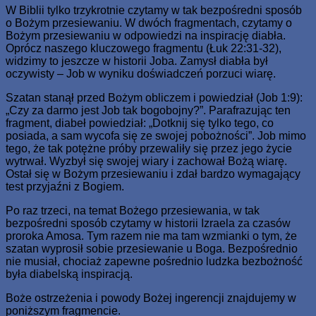
W Biblii tylko trzykrotnie czytamy w tak bezpośredni sposób
o Bożym przesiewaniu. W dwóch fragmentach, czytamy o
Bożym przesiewaniu w odpowiedzi na inspirację diabła.
Oprócz naszego kluczowego fragmentu (Łuk 22:31-32),
widzimy to jeszcze w historii Joba. Zamysł diabła był
oczywisty – Job w wyniku doświadczeń porzuci wiarę.
Szatan stanął przed Bożym obliczem i powiedział (Job 1:9):
„Czy za darmo jest Job tak bogobojny?”. Parafrazując ten
fragment, diabeł powiedział: „Dotknij się tylko tego, co
posiada, a sam wycofa się ze swojej pobożności”. Job mimo
tego, że tak potężne próby przewaliły się przez jego życie
wytrwał. Wyzbył się swojej wiary i zachował Bożą wiarę.
Ostał się w Bożym przesiewaniu i zdał bardzo wymagający
test przyjaźni z Bogiem.
Po raz trzeci, na temat Bożego przesiewania, w tak
bezpośredni sposób czytamy w historii Izraela za czasów
proroka Amosa. Tym razem nie ma tam wzmianki o tym, że
szatan wyprosił sobie przesiewanie u Boga. Bezpośrednio
nie musiał, chociaż zapewne pośrednio ludzka bezbożność
była diabelską inspiracją.
Boże ostrzeżenia i powody Bożej ingerencji znajdujemy w
poniższym fragmencie.