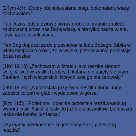
(2Tym 4:7): „Dobry bój bojowałem, biegu dokonałem, wiarę
zachowałem.”
Pan Jezus, gdy przyjdzie po raz drugi, to pragnie znaleźć
zachowaną przez nas Bożą wiarę, a nie tylko naszą wiarę,
czyli nasze oczekiwania.
Pan Bóg dopuszcza do przesiewania ludu Bożego. Biblia w
wielu miejscach mówi, że w wyniku przesiewania pozostaje
Boża resztka.
(1Krl 19:18): „Zachowam w Izraelu jako resztkę siedem
tysięcy, tych wszystkich, których kolana nie ugięły się przed
Baalem, i tych wszystkich, których usta go nie całowały.”
(2Krl 19:30): „A pozostała przy życiu resztka domu Judy
zapuści korzeń w głąb i wyda owoc w górze.”
(Rzy 11:5): „Podobnie i obecnie pozostała resztka według
wyboru łaski. A jeśli z łaski, to już nie z uczynków, bo inaczej
łaska nie byłaby już łaską.”
Czy mamy przekonanie, że jesteśmy Bożą przesianą
resztką?