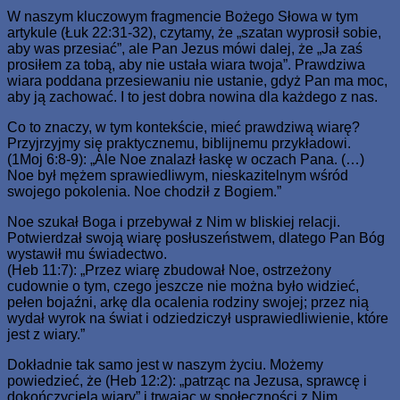
W naszym kluczowym fragmencie Bożego Słowa w tym
artykule (Łuk 22:31-32), czytamy, że „szatan wyprosił sobie,
aby was przesiać”, ale Pan Jezus mówi dalej, że „Ja zaś
prosiłem za tobą, aby nie ustała wiara twoja”. Prawdziwa
wiara poddana przesiewaniu nie ustanie, gdyż Pan ma moc,
aby ją zachować. I to jest dobra nowina dla każdego z nas.
Co to znaczy, w tym kontekście, mieć prawdziwą wiarę?
Przyjrzyjmy się praktycznemu, biblijnemu przykładowi.
(1Moj 6:8-9): „Ale Noe znalazł łaskę w oczach Pana. (…)
Noe był mężem sprawiedliwym, nieskazitelnym wśród
swojego pokolenia. Noe chodził z Bogiem.”
Noe szukał Boga i przebywał z Nim w bliskiej relacji.
Potwierdzał swoją wiarę posłuszeństwem, dlatego Pan Bóg
wystawił mu świadectwo.
(Heb 11:7): „Przez wiarę zbudował Noe, ostrzeżony
cudownie o tym, czego jeszcze nie można było widzieć,
pełen bojaźni, arkę dla ocalenia rodziny swojej; przez nią
wydał wyrok na świat i odziedziczył usprawiedliwienie, które
jest z wiary.”
Dokładnie tak samo jest w naszym życiu. Możemy
powiedzieć, że (Heb 12:2): „patrząc na Jezusa, sprawcę i
dokończyciela wiary” i trwając w społeczności z Nim,