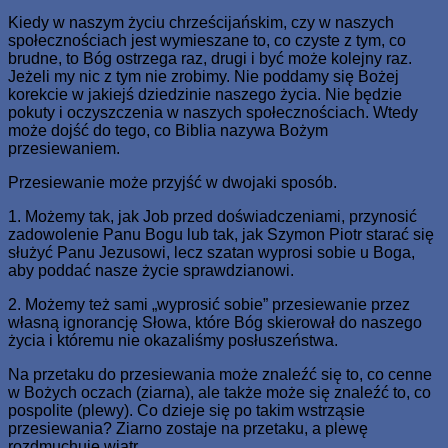
Kiedy w naszym życiu chrześcijańskim, czy w naszych
społecznościach jest wymieszane to, co czyste z tym, co
brudne, to Bóg ostrzega raz, drugi i być może kolejny raz.
Jeżeli my nic z tym nie zrobimy. Nie poddamy się Bożej
korekcie w jakiejś dziedzinie naszego życia. Nie będzie
pokuty i oczyszczenia w naszych społecznościach. Wtedy
może dojść do tego, co Biblia nazywa Bożym
przesiewaniem.
Przesiewanie może przyjść w dwojaki sposób.
1. Możemy tak, jak Job przed doświadczeniami, przynosić
zadowolenie Panu Bogu lub tak, jak Szymon Piotr starać się
służyć Panu Jezusowi, lecz szatan wyprosi sobie u Boga,
aby poddać nasze życie sprawdzianowi.
2. Możemy też sami „wyprosić sobie” przesiewanie przez
własną ignorancję Słowa, które Bóg skierował do naszego
życia i któremu nie okazaliśmy posłuszeństwa.
Na przetaku do przesiewania może znaleźć się to, co cenne
w Bożych oczach (ziarna), ale także może się znaleźć to, co
pospolite (plewy). Co dzieje się po takim wstrząsie
przesiewania? Ziarno zostaje na przetaku, a plewę
rozdmuchuje wiatr.