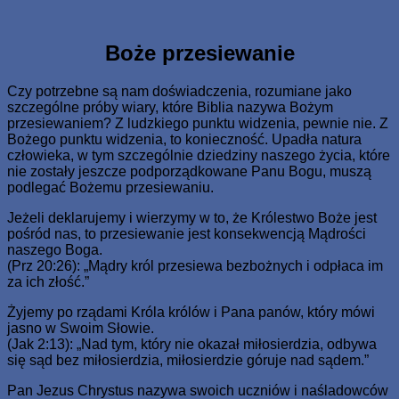
Skip
www.zaJezusem.com
Ew. Jana 3:16: Albowiem tak Bóg umiłował świat, że Syna
to
swego Jednorodzonego dał, aby każdy, kto weń wierzy, nie
content
Boże przesiewanie
zginął, ale miał żywot wieczny.
Czy potrzebne są nam doświadczenia, rozumiane jako
szczególne próby wiary, które Biblia nazywa Bożym
przesiewaniem? Z ludzkiego punktu widzenia, pewnie nie. Z
Bożego punktu widzenia, to konieczność. Upadła natura
człowieka, w tym szczególnie dziedziny naszego życia, które
nie zostały jeszcze podporządkowane Panu Bogu, muszą
podlegać Bożemu przesiewaniu.
Jeżeli deklarujemy i wierzymy w to, że Królestwo Boże jest
pośród nas, to przesiewanie jest konsekwencją Mądrości
naszego Boga.
(Prz 20:26): „Mądry król przesiewa bezbożnych i odpłaca im
za ich złość.”
Żyjemy po rządami Króla królów i Pana panów, który mówi
jasno w Swoim Słowie.
(Jak 2:13): „Nad tym, który nie okazał miłosierdzia, odbywa
się sąd bez miłosierdzia, miłosierdzie góruje nad sądem.”
Pan Jezus Chrystus nazywa swoich uczniów i naśladowców