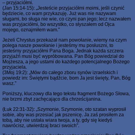
– przyjaciółmi.
(Jan 15:14-15): „Jesteście przyjaciółmi moimi, jeśli czynić
będziecie, co wam przykazuję. Już was nie nazywam
sługami, bo sługa nie wie, co czyni pan jego; lecz nazwałem
was przyjaciółmi, bo wszystko, co słyszałem od Ojca
mojego, oznajmiłem wam.”
Jeżeli Chrystus przekazał nam powołanie, wiemy na czym
polega nasze powołanie i jesteśmy mu posłuszni, to
jesteśmy przyjaciółmi Pana Boga. Jednak każda szczera
przyjaźń musi być wypróbowana. Pan Bóg powiedział do
Mojżesza, a jego ustami do każdego potencjalnego Bożego
przyjaciela.
(3Moj 19:2): „Mów do całego zboru synów izraelskich i
powiedz im: Świętymi bądźcie, bom Ja jest święty, Pan, Bóg
wasz.”
Poniższy, kluczowy dla tego tekstu fragment Bożego Słowa,
nie brzmi zbyt zachęcająco dla chrześcijanina.
(Łuk 22:31-32): „Szymonie, Szymonie, oto szatan wyprosił
sobie, aby was przesiać jak pszenicę. Ja zaś prosiłem za
tobą, aby nie ustała wiara twoja, a ty, gdy się kiedyś
nawrócisz, utwierdzaj braci swoich”.