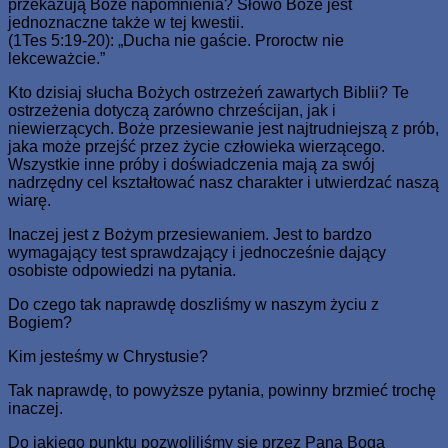
przekazują Boże napomnienia? Słowo Boże jest
jednoznaczne także w tej kwestii.
(1Tes 5:19-20): „Ducha nie gaście. Proroctw nie
lekceważcie.”
Kto dzisiaj słucha Bożych ostrzeżeń zawartych Biblii? Te
ostrzeżenia dotyczą zarówno chrześcijan, jak i
niewierzących. Boże przesiewanie jest najtrudniejszą z prób,
jaka może przejść przez życie człowieka wierzącego.
Wszystkie inne próby i doświadczenia mają za swój
nadrzędny cel kształtować nasz charakter i utwierdzać naszą
wiarę.
Inaczej jest z Bożym przesiewaniem. Jest to bardzo
wymagający test sprawdzający i jednocześnie dający
osobiste odpowiedzi na pytania.
Do czego tak naprawdę doszliśmy w naszym życiu z
Bogiem?
Kim jesteśmy w Chrystusie?
Tak naprawdę, to powyższe pytania, powinny brzmieć trochę
inaczej.
Do jakiego punktu pozwoliliśmy się przez Pana Boga