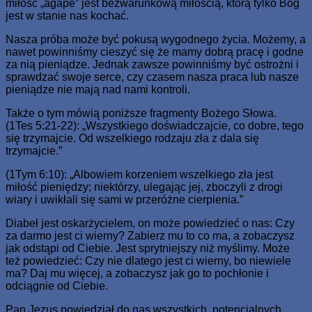
miłość „agape” jest bezwarunkową miłością, którą tylko Bóg
jest w stanie nas kochać.
Nasza próba może być pokusą wygodnego życia. Możemy, a
nawet powinniśmy cieszyć się że mamy dobrą pracę i godne
za nią pieniądze. Jednak zawsze powinniśmy być ostrożni i
sprawdzać swoje serce, czy czasem nasza praca lub nasze
pieniądze nie mają nad nami kontroli.
Także o tym mówią poniższe fragmenty Bożego Słowa.
(1Tes 5:21-22): „Wszystkiego doświadczajcie, co dobre, tego
się trzymajcie. Od wszelkiego rodzaju zła z dala się
trzymajcie.”
(1Tym 6:10): „Albowiem korzeniem wszelkiego zła jest
miłość pieniędzy; niektórzy, ulegając jej, zboczyli z drogi
wiary i uwikłali się sami w przeróżne cierpienia.”
Diabeł jest oskarżycielem, on może powiedzieć o nas: Czy
za darmo jest ci wierny? Zabierz mu to co ma, a zobaczysz
jak odstąpi od Ciebie. Jest sprytniejszy niż myślimy. Może
też powiedzieć: Czy nie dlatego jest ci wierny, bo niewiele
ma? Daj mu więcej, a zobaczysz jak go to pochłonie i
odciągnie od Ciebie.
Pan Jezus powiedział do nas wszystkich, potencjalnych