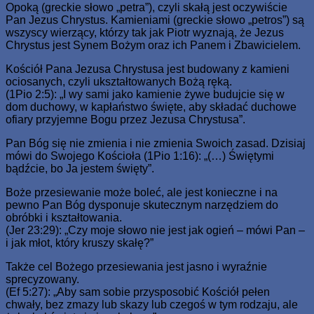
Opoką (greckie słowo „petra”), czyli skałą jest oczywiście
Pan Jezus Chrystus. Kamieniami (greckie słowo „petros”) są
wszyscy wierzący, którzy tak jak Piotr wyznają, że Jezus
Chrystus jest Synem Bożym oraz ich Panem i Zbawicielem.
Kościół Pana Jezusa Chrystusa jest budowany z kamieni
ociosanych, czyli ukształtowanych Bożą ręką.
(1Pio 2:5): „I wy sami jako kamienie żywe budujcie się w
dom duchowy, w kapłaństwo święte, aby składać duchowe
ofiary przyjemne Bogu przez Jezusa Chrystusa”.
Pan Bóg się nie zmienia i nie zmienia Swoich zasad. Dzisiaj
mówi do Swojego Kościoła (1Pio 1:16): „(…) Świętymi
bądźcie, bo Ja jestem święty”.
Boże przesiewanie może boleć, ale jest konieczne i na
pewno Pan Bóg dysponuje skutecznym narzędziem do
obróbki i kształtowania.
(Jer 23:29): „Czy moje słowo nie jest jak ogień – mówi Pan –
i jak młot, który kruszy skałę?”
Także cel Bożego przesiewania jest jasno i wyraźnie
sprecyzowany.
(Ef 5:27): „Aby sam sobie przysposobić Kościół pełen
chwały, bez zmazy lub skazy lub czegoś w tym rodzaju, ale