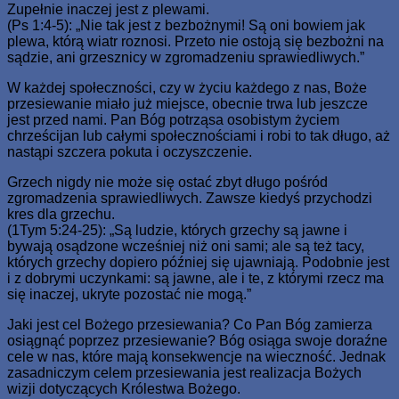
Zupełnie inaczej jest z plewami.
(Ps 1:4-5): „Nie tak jest z bezbożnymi! Są oni bowiem jak
plewa, którą wiatr roznosi. Przeto nie ostoją się bezbożni na
sądzie, ani grzesznicy w zgromadzeniu sprawiedliwych.”
W każdej społeczności, czy w życiu każdego z nas, Boże
przesiewanie miało już miejsce, obecnie trwa lub jeszcze
jest przed nami. Pan Bóg potrząsa osobistym życiem
chrześcijan lub całymi społecznościami i robi to tak długo, aż
nastąpi szczera pokuta i oczyszczenie.
Grzech nigdy nie może się ostać zbyt długo pośród
zgromadzenia sprawiedliwych. Zawsze kiedyś przychodzi
kres dla grzechu.
(1Tym 5:24-25): „Są ludzie, których grzechy są jawne i
bywają osądzone wcześniej niż oni sami; ale są też tacy,
których grzechy dopiero później się ujawniają. Podobnie jest
i z dobrymi uczynkami: są jawne, ale i te, z którymi rzecz ma
się inaczej, ukryte pozostać nie mogą.”
Jaki jest cel Bożego przesiewania? Co Pan Bóg zamierza
osiągnąć poprzez przesiewanie? Bóg osiąga swoje doraźne
cele w nas, które mają konsekwencje na wieczność. Jednak
zasadniczym celem przesiewania jest realizacja Bożych
wizji dotyczących Królestwa Bożego.