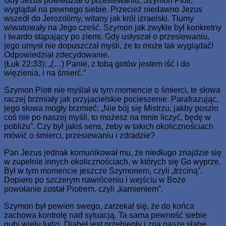
Gdy Jezus powiedział o przesiewaniu, Szymon Piotr,
wyglądał na pewnego siebie. Przecież niedawno Jezus
wszedł do Jerozolimy, witany jak król izraelski. Tłumy
wiwatowały na Jego cześć. Szymon jak zwykle był konkretny
i twardo stąpający po ziemi. Gdy usłyszał o przesiewaniu,
jego umysł nie dopuszczał myśli, że to może tak wyglądać!
Odpowiedział zdecydowanie.
(Łuk 22:33): „(…) Panie, z tobą gotów jestem iść i do
więzienia, i na śmierć.”
Szymon Piotr nie myślał w tym momencie o śmierci, te słowa
raczej brzmiały jak przyjacielskie pocieszenie. Parafrazując,
jego słowa mogły brzmieć: „Nie bój się Mistrzu, jakby poszło
coś nie po naszej myśli, to możesz na mnie liczyć, będę w
pobliżu”. Czy był jakiś sens, żeby w takich okolicznościach
mówić o śmierci, przesiewaniu i zdradzie?
Pan Jezus jednak komunikował mu, że niedługo znajdzie się
w zupełnie innych okolicznościach, w których się Go wyprze.
Był w tym momencie jeszcze Szymonem, czyli „trzciną”.
Dopiero po szczerym nawróceniu i wejściu w Boże
powołanie został Piotrem, czyli „kamieniem”.
Szymon był pewien swego, zarzekał się, że do końca
zachowa kontrolę nad sytuacją. Ta sama pewność siebie
gubi wielu ludzi. Diabeł jest przebiegły i zna nasze słabe