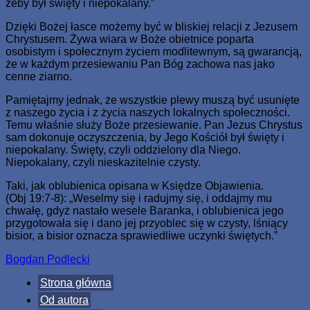
żeby był święty i niepokalany.”
Dzięki Bożej łasce możemy być w bliskiej relacji z Jezusem
Chrystusem. Żywa wiara w Boże obietnice poparta
osobistym i społecznym życiem modlitewnym, są gwarancją,
że w każdym przesiewaniu Pan Bóg zachowa nas jako
cenne ziarno.
Pamiętajmy jednak, że wszystkie plewy muszą być usunięte
z naszego życia i z życia naszych lokalnych społeczności.
Temu właśnie służy Boże przesiewanie. Pan Jezus Chrystus
sam dokonuje oczyszczenia, by Jego Kościół był święty i
niepokalany. Święty, czyli oddzielony dla Niego.
Niepokalany, czyli nieskazitelnie czysty.
Taki, jak oblubienica opisana w Księdze Objawienia.
(Obj 19:7-8): „Weselmy się i radujmy się, i oddajmy mu
chwałę, gdyż nastało wesele Baranka, i oblubienica jego
przygotowała się i dano jej przyoblec się w czysty, lśniący
bisior, a bisior oznacza sprawiedliwe uczynki świętych.”
Bogdan Podlecki
Strona główna
Od autora