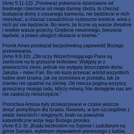
(Amo 5:11-12): „Ponieważ pobieracie dzierżawne od
biednego i bierzecie od niego daninę zboża, to chociaż
budujecie domy z ciosanego kamienia, nie będziecie w nich
mieszkać, a chociaż zasadziliście rozkoszne winnice, wina z
nich pić nie będziecie. Bo wiem, że liczne są wasze zbrodnie
i wielkie wasze grzechy. Gnębicie niewinnego, bierzecie
łapówki, a prawo ubogich obalacie w bramie.”
Prorok Amos przekazał bezpośrednią zapowiedź Bożego
przesiewania.
(Amo 9:8-10): „Oto oczy Wszechmogącego Pana są
zwrócone na to grzeszne królestwo: Wytępię je z
powierzchni ziemi, jednak nie wytępię doszczętnie domu
Jakuba – mówi Pan. Bo oto każę przesiać wśród wszystkich
ludów dom Izraela, jak się przesiewa w przetaku, tak że
ziarnko nie upadnie na ziemię. Od miecza poginą wszyscy
grzesznicy mojego ludu, którzy mówią: Nie dosięgnie nas ani
nie zaskoczy nieszczęście.”
Proroctwa Amosa były przekazywane w czasie jeszcze
dosyć pomyślnym dla Izraela. Niewielu, w tym szczególnie z
władz świeckich i religijnych, brało na poważnie
katastroficzne wizje tego Bożego proroka.
(Amo 6:1-3): „Biada beztroskim na Syjonie i zadufanym na
górze Samarii, wybitnym obywatelom pierwszego z ludów,