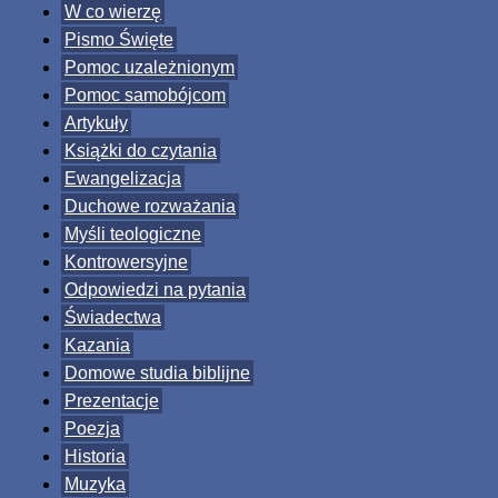
W co wierzę
Pismo Święte
Pomoc uzależnionym
Pomoc samobójcom
Artykuły
Książki do czytania
Ewangelizacja
Duchowe rozważania
Myśli teologiczne
Kontrowersyjne
Odpowiedzi na pytania
Świadectwa
Kazania
Domowe studia biblijne
Prezentacje
Poezja
Historia
Muzyka