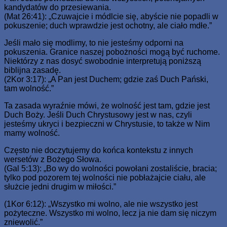
kandydatów do przesiewania.
(Mat 26:41): „Czuwajcie i módlcie się, abyście nie popadli w
pokuszenie; duch wprawdzie jest ochotny, ale ciało mdłe.”
Jeśli mało się modlimy, to nie jesteśmy odporni na
pokuszenia. Granice naszej pobożności mogą być ruchome.
Niektórzy z nas dosyć swobodnie interpretują poniższą
biblijna zasadę.
(2Kor 3:17): „A Pan jest Duchem; gdzie zaś Duch Pański,
tam wolność.”
Ta zasada wyraźnie mówi, że wolność jest tam, gdzie jest
Duch Boży. Jeśli Duch Chrystusowy jest w nas, czyli
jesteśmy ukryci i bezpieczni w Chrystusie, to także w Nim
mamy wolność.
Często nie doczytujemy do końca kontekstu z innych
wersetów z Bożego Słowa.
(Gal 5:13): „Bo wy do wolności powołani zostaliście, bracia;
tylko pod pozorem tej wolności nie pobłażajcie ciału, ale
służcie jedni drugim w miłości.”
(1Kor 6:12): „Wszystko mi wolno, ale nie wszystko jest
pożyteczne. Wszystko mi wolno, lecz ja nie dam się niczym
zniewolić.”