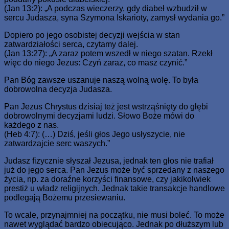
(Jan 13:2): „A podczas wieczerzy, gdy diabeł wzbudził w
sercu Judasza, syna Szymona Iskarioty, zamysł wydania go.”
Dopiero po jego osobistej decyzji wejścia w stan
zatwardziałości serca, czytamy dalej.
(Jan 13:27): „A zaraz potem wszedł w niego szatan. Rzekł
więc do niego Jezus: Czyń zaraz, co masz czynić.”
Pan Bóg zawsze uszanuje naszą wolną wolę. To była
dobrowolna decyzja Judasza.
Pan Jezus Chrystus dzisiaj też jest wstrząśnięty do głębi
dobrowolnymi decyzjami ludzi. Słowo Boże mówi do
każdego z nas.
(Heb 4:7): (…) Dziś, jeśli głos Jego usłyszycie, nie
zatwardzajcie serc waszych.”
Judasz fizycznie słyszał Jezusa, jednak ten głos nie trafiał
już do jego serca. Pan Jezus może być sprzedany z naszego
życia, np. za doraźne korzyści finansowe, czy jakikolwiek
prestiż u władz religijnych. Jednak takie transakcje handlowe
podlegają Bożemu przesiewaniu.
To wcale, przynajmniej na początku, nie musi boleć. To może
nawet wyglądać bardzo obiecująco. Jednak po dłuższym lub