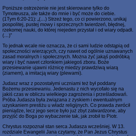
Poniższe ostrzeżenie nie jest skierowane tylko do
Tymoteusza, ale także do mnie i być może do ciebie.
(1Tym 6:20-21): „(…) Strzeż tego, co ci powierzono, unikaj
pospolitej, pustej mowy i sprzecznych twierdzeń, błędnej,
rzekomej nauki, do której niejeden przystał i od wiary odpadł.
(…)”
To jednak wcale nie oznacza, że ci sami ludzie odstąpią od
społeczności wierzących, czy nawet od ogólnie uznawanych
zasad moralnych i społecznych. Można żyć jakąś podróbką
wiary i być nawet członkiem jakiegoś zboru. Boże
przesiewanie ujawni różnicę miedzy prawdziwą wiarą
(ziarnem), a imitacją wiary (plewami).
Judasz wraz z pozostałymi uczniami też był poddany
Bożemu przesiewaniu. Jedenastu z nich wycofało się na
jakiś czas w obliczu wielkiego zagrożenia i prześladowań.
Próba Judasza była związana z zyskiem i ewentualnym
uzyskaniem prestiżu u władz religijnych. Co prawda zwrócił
pieniądze, lecz jego serce było już zbyt zatwardzone, aby
przyjść do Boga po wybaczenie tak, jak zrobił to Piotr.
Chrystus rozpoznał stan serca Judasza wcześniej. W 13.
rozdziale Ewangelii Jana czytamy, że Pan Jezus Chrystus