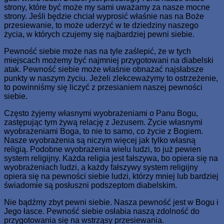
strony, które być może my sami uważamy za nasze mocne
strony. Jeśli będzie chciał wyprosić właśnie nas na Boże
przesiewanie, to może uderzyć w te dziedziny naszego
życia, w których czujemy się najbardziej pewni siebie.
Pewność siebie może nas na tyle zaślepić, że w tych
miejscach możemy być najmniej przygotowani na diabelski
atak. Pewność siebie może właśnie obnażać najsłabsze
punkty w naszym życiu. Jeżeli zlekceważymy to ostrzeżenie,
to powinniśmy się liczyć z przesianiem naszej pewności
siebie.
Często żyjemy własnymi wyobrażeniami o Panu Bogu,
zastępując tym żywą relację z Jezusem. Życie własnymi
wyobrażeniami Boga, to nie to samo, co życie z Bogiem.
Nasze wyobrażenia są niczym więcej jak tylko własną
religią. Podobne wyobrażenia wielu ludzi, to już pewien
system religijny. Każda religia jest fałszywa, bo opiera się na
wyobrażeniach ludzi, a każdy fałszywy system religijny
opiera się na pewności siebie ludzi, którzy mniej lub bardziej
świadomie są posłuszni podszeptom diabelskim.
Nie bądźmy zbyt pewni siebie. Nasza pewność jest w Bogu i
Jego łasce. Pewność siebie osłabia naszą zdolność do
przygotowania się na wstrząsy przesiewania.