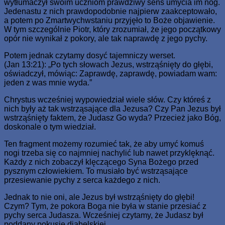
wytłumaczył swoim uczniom prawdziwy sens umycia im nóg.
Jedenastu z nich prawdopodobnie najpierw zaakceptowało,
a potem po Zmartwychwstaniu przyjęło to Boże objawienie.
W tym szczególnie Piotr, który zrozumiał, że jego początkowy
opór nie wynikał z pokory, ale tak naprawdę z jego pychy.
Potem jednak czytamy dosyć tajemniczy werset.
(Jan 13:21): „Po tych słowach Jezus, wstrząśnięty do głębi,
oświadczył, mówiąc: Zaprawdę, zaprawdę, powiadam wam:
jeden z was mnie wyda.”
Chrystus wcześniej wypowiedział wiele słów. Czy któreś z
nich były aż tak wstrząsające dla Jezusa? Czy Pan Jezus był
wstrząśnięty faktem, że Judasz Go wyda? Przecież jako Bóg,
doskonale o tym wiedział.
Ten fragment możemy rozumieć tak, że aby umyć komuś
nogi trzeba się co najmniej nachylić lub nawet przyklęknąć.
Każdy z nich zobaczył klęczącego Syna Bożego przed
pysznym człowiekiem. To musiało być wstrząsające
przesiewanie pychy z serca każdego z nich.
Jednak to nie oni, ale Jezus był wstrząśnięty do głębi!
Czym? Tym, że pokora Boga nie była w stanie przesiać z
pychy serca Judasza. Wcześniej czytamy, że Judasz był
poddany pokusie diabelskiej.