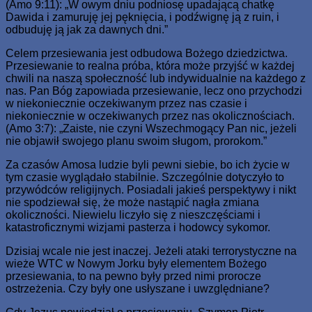
(Amo 9:11): „W owym dniu podniosę upadającą chatkę
Dawida i zamuruję jej pęknięcia, i podźwignę ją z ruin, i
odbuduję ją jak za dawnych dni.”
Celem przesiewania jest odbudowa Bożego dziedzictwa.
Przesiewanie to realna próba, która może przyjść w każdej
chwili na naszą społeczność lub indywidualnie na każdego z
nas. Pan Bóg zapowiada przesiewanie, lecz ono przychodzi
w niekoniecznie oczekiwanym przez nas czasie i
niekoniecznie w oczekiwanych przez nas okolicznościach.
(Amo 3:7): „Zaiste, nie czyni Wszechmogący Pan nic, jeżeli
nie objawił swojego planu swoim sługom, prorokom.”
Za czasów Amosa ludzie byli pewni siebie, bo ich życie w
tym czasie wyglądało stabilnie. Szczególnie dotyczyło to
przywódców religijnych. Posiadali jakieś perspektywy i nikt
nie spodziewał się, że może nastąpić nagła zmiana
okoliczności. Niewielu liczyło się z nieszczęściami i
katastroficznymi wizjami pasterza i hodowcy sykomor.
Dzisiaj wcale nie jest inaczej. Jeżeli ataki terrorystyczne na
wieże WTC w Nowym Jorku były elementem Bożego
przesiewania, to na pewno były przed nimi prorocze
ostrzeżenia. Czy były one usłyszane i uwzględniane?