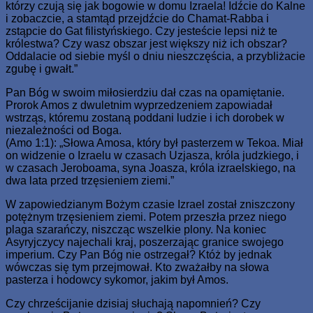
którzy czują się jak bogowie w domu Izraela! Idźcie do Kalne
i zobaczcie, a stamtąd przejdźcie do Chamat-Rabba i
zstąpcie do Gat filistyńskiego. Czy jesteście lepsi niż te
królestwa? Czy wasz obszar jest większy niż ich obszar?
Oddalacie od siebie myśl o dniu nieszczęścia, a przybliżacie
zgubę i gwałt.”
Pan Bóg w swoim miłosierdziu dał czas na opamiętanie.
Prorok Amos z dwuletnim wyprzedzeniem zapowiadał
wstrząs, któremu zostaną poddani ludzie i ich dorobek w
niezależności od Boga.
(Amo 1:1): „Słowa Amosa, który był pasterzem w Tekoa. Miał
on widzenie o Izraelu w czasach Uzjasza, króla judzkiego, i
w czasach Jeroboama, syna Joasza, króla izraelskiego, na
dwa lata przed trzęsieniem ziemi.”
W zapowiedzianym Bożym czasie Izrael został zniszczony
potężnym trzęsieniem ziemi. Potem przeszła przez niego
plaga szarańczy, niszcząc wszelkie plony. Na koniec
Asyryjczycy najechali kraj, poszerzając granice swojego
imperium. Czy Pan Bóg nie ostrzegał? Któż by jednak
wówczas się tym przejmował. Kto zważałby na słowa
pasterza i hodowcy sykomor, jakim był Amos.
Czy chrześcijanie dzisiaj słuchają napomnień? Czy