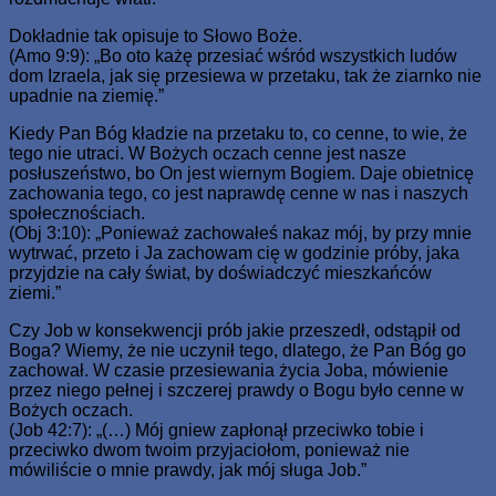
Dokładnie tak opisuje to Słowo Boże.
(Amo 9:9): „Bo oto każę przesiać wśród wszystkich ludów
dom Izraela, jak się przesiewa w przetaku, tak że ziarnko nie
upadnie na ziemię.”
Kiedy Pan Bóg kładzie na przetaku to, co cenne, to wie, że
tego nie utraci. W Bożych oczach cenne jest nasze
posłuszeństwo, bo On jest wiernym Bogiem. Daje obietnicę
zachowania tego, co jest naprawdę cenne w nas i naszych
społecznościach.
(Obj 3:10): „Ponieważ zachowałeś nakaz mój, by przy mnie
wytrwać, przeto i Ja zachowam cię w godzinie próby, jaka
przyjdzie na cały świat, by doświadczyć mieszkańców
ziemi.”
Czy Job w konsekwencji prób jakie przeszedł, odstąpił od
Boga? Wiemy, że nie uczynił tego, dlatego, że Pan Bóg go
zachował. W czasie przesiewania życia Joba, mówienie
przez niego pełnej i szczerej prawdy o Bogu było cenne w
Bożych oczach.
(Job 42:7): „(…) Mój gniew zapłonął przeciwko tobie i
przeciwko dwom twoim przyjaciołom, ponieważ nie
mówiliście o mnie prawdy, jak mój sługa Job.”