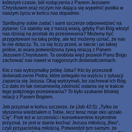
krótszym czasie, ból rozłączenia z Panem Jezusem
Chrystusem oraz niczym nie dająca się wypełnić pustka w
naszym życiu w końcu nas dopadnie.
Spróbujmy sobie zadać i sami szczerze odpowiedzieć na
pytanie: Co stałoby się z naszą wiarą, gdyby Pan Bóg włożył
nas dzisiaj na przetak do przesiewania? Możemy być
przygotowani na taką próbę, ale też możemy uznać, że nas
to nie dotyczy. To, co się liczy przed, w takcie i po takiej
próbie, to wiara potwierdzona żywą relacją z Panem
Jezusem Chrystusem. Ta osobista więź pozwoli Panu Bogu
zachować nas nawet w najgorszych doświadczeniach.
Kto z nas wytrzymałby próbę Joba? Kto by przeszedł
doświadczenie Piotra, które polegało na wyjściu z sytuacji
zaparcia się Jezusa. Obaj wytrzymali, bo zachował ich Bóg.
Co dało im tak niesamowitą zdolność ostania się w trakcie
tego potężnego przesiewania? To było szukanie bliskiej
relacji z Panem Bogiem.
Job przyznał w końcu szczerze, że (Job 42:5): „Tylko ze
słyszenia wiedziałem o Tobie, lecz teraz moje oko ujrzało
Cię”. Piotr też w szczerości i konsekwentnie trzykrotnie
przyznał, że jest w stanie kochać Jezusa miłością „fileo”,
czyli przyjacielską miłością. Potwierdził tym samym, że