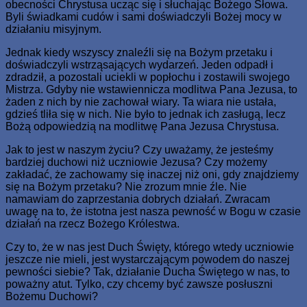
obecności Chrystusa ucząc się i słuchając Bożego Słowa.
Byli świadkami cudów i sami doświadczyli Bożej mocy w
działaniu misyjnym.
Jednak kiedy wszyscy znaleźli się na Bożym przetaku i
doświadczyli wstrząsających wydarzeń. Jeden odpadł i
zdradził, a pozostali uciekli w popłochu i zostawili swojego
Mistrza. Gdyby nie wstawiennicza modlitwa Pana Jezusa, to
żaden z nich by nie zachował wiary. Ta wiara nie ustała,
gdzieś tliła się w nich. Nie było to jednak ich zasługą, lecz
Bożą odpowiedzią na modlitwę Pana Jezusa Chrystusa.
Jak to jest w naszym życiu? Czy uważamy, że jesteśmy
bardziej duchowi niż uczniowie Jezusa? Czy możemy
zakładać, że zachowamy się inaczej niż oni, gdy znajdziemy
się na Bożym przetaku? Nie zrozum mnie źle. Nie
namawiam do zaprzestania dobrych działań. Zwracam
uwagę na to, że istotna jest nasza pewność w Bogu w czasie
działań na rzecz Bożego Królestwa.
Czy to, że w nas jest Duch Święty, którego wtedy uczniowie
jeszcze nie mieli, jest wystarczającym powodem do naszej
pewności siebie? Tak, działanie Ducha Świętego w nas, to
poważny atut. Tylko, czy chcemy być zawsze posłuszni
Bożemu Duchowi?