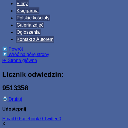
Filmy
Księgarnia
Polskie kościoły
Galeria zdjęć
Ogłoszenia
Kontakt z Autorem
Powrót
Wróć na górę strony
⏮ Strona główna
Licznik odwiedzin:
9513358
Drukuj
Udostępnij
Email
0
Facebook
0
Twitter
0
X