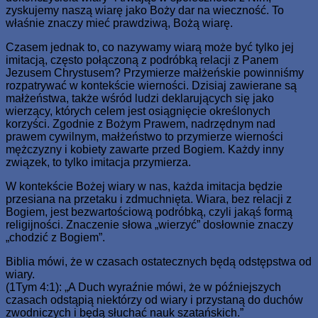
zyskujemy naszą wiarę jako Boży dar na wieczność. To
właśnie znaczy mieć prawdziwą, Bożą wiarę.
Czasem jednak to, co nazywamy wiarą może być tylko jej
imitacją, często połączoną z podróbką relacji z Panem
Jezusem Chrystusem? Przymierze małżeńskie powinniśmy
rozpatrywać w kontekście wierności. Dzisiaj zawierane są
małżeństwa, także wśród ludzi deklarujących się jako
wierzący, których celem jest osiągnięcie określonych
korzyści. Zgodnie z Bożym Prawem, nadrzędnym nad
prawem cywilnym, małżeństwo to przymierze wierności
mężczyzny i kobiety zawarte przed Bogiem. Każdy inny
związek, to tylko imitacja przymierza.
W kontekście Bożej wiary w nas, każda imitacja będzie
przesiana na przetaku i zdmuchnięta. Wiara, bez relacji z
Bogiem, jest bezwartościową podróbką, czyli jakąś formą
religijności. Znaczenie słowa „wierzyć” dosłownie znaczy
„chodzić z Bogiem”.
Biblia mówi, że w czasach ostatecznych będą odstępstwa od
wiary.
(1Tym 4:1): „A Duch wyraźnie mówi, że w późniejszych
czasach odstąpią niektórzy od wiary i przystaną do duchów
zwodniczych i będą słuchać nauk szatańskich.”