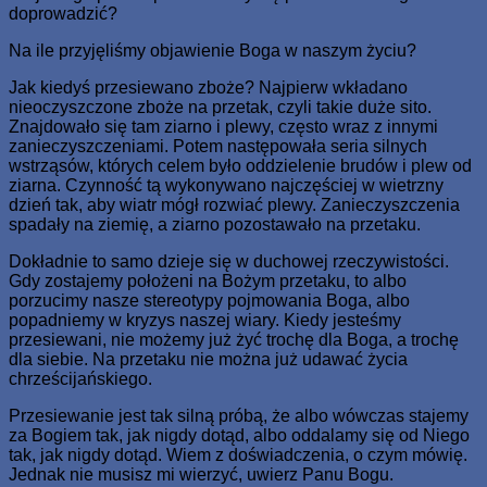
doprowadzić?
Na ile przyjęliśmy objawienie Boga w naszym życiu?
Jak kiedyś przesiewano zboże? Najpierw wkładano
nieoczyszczone zboże na przetak, czyli takie duże sito.
Znajdowało się tam ziarno i plewy, często wraz z innymi
zanieczyszczeniami. Potem następowała seria silnych
wstrząsów, których celem było oddzielenie brudów i plew od
ziarna. Czynność tą wykonywano najczęściej w wietrzny
dzień tak, aby wiatr mógł rozwiać plewy. Zanieczyszczenia
spadały na ziemię, a ziarno pozostawało na przetaku.
Dokładnie to samo dzieje się w duchowej rzeczywistości.
Gdy zostajemy położeni na Bożym przetaku, to albo
porzucimy nasze stereotypy pojmowania Boga, albo
popadniemy w kryzys naszej wiary. Kiedy jesteśmy
przesiewani, nie możemy już żyć trochę dla Boga, a trochę
dla siebie. Na przetaku nie można już udawać życia
chrześcijańskiego.
Przesiewanie jest tak silną próbą, że albo wówczas stajemy
za Bogiem tak, jak nigdy dotąd, albo oddalamy się od Niego
tak, jak nigdy dotąd. Wiem z doświadczenia, o czym mówię.
Jednak nie musisz mi wierzyć, uwierz Panu Bogu.