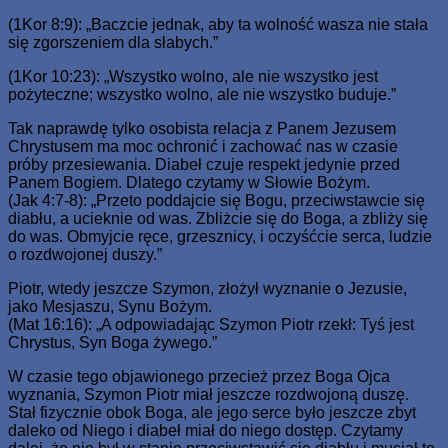
(1Kor 8:9): „Baczcie jednak, aby ta wolność wasza nie stała
się zgorszeniem dla słabych.”
(1Kor 10:23): „Wszystko wolno, ale nie wszystko jest
pożyteczne; wszystko wolno, ale nie wszystko buduje.”
Tak naprawdę tylko osobista relacja z Panem Jezusem
Chrystusem ma moc ochronić i zachować nas w czasie
próby przesiewania. Diabeł czuje respekt jedynie przed
Panem Bogiem. Dlatego czytamy w Słowie Bożym.
(Jak 4:7-8): „Przeto poddajcie się Bogu, przeciwstawcie się
diabłu, a ucieknie od was. Zbliżcie się do Boga, a zbliży się
do was. Obmyjcie ręce, grzesznicy, i oczyśćcie serca, ludzie
o rozdwojonej duszy.”
Piotr, wtedy jeszcze Szymon, złożył wyznanie o Jezusie,
jako Mesjaszu, Synu Bożym.
(Mat 16:16): „A odpowiadając Szymon Piotr rzekł: Tyś jest
Chrystus, Syn Boga żywego.”
W czasie tego objawionego przecież przez Boga Ojca
wyznania, Szymon Piotr miał jeszcze rozdwojoną duszę.
Stał fizycznie obok Boga, ale jego serce było jeszcze zbyt
daleko od Niego i diabeł miał do niego dostęp. Czytamy