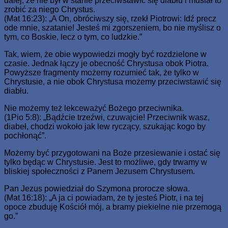
dalej, że nie był w stanie przeciwstawić się diabłu i musiał to
zrobić za niego Chrystus.
(Mat 16:23): „A On, obróciwszy się, rzekł Piotrowi: Idź precz
ode mnie, szatanie! Jesteś mi zgorszeniem, bo nie myślisz o
tym, co Boskie, lecz o tym, co ludzkie.”
Tak, wiem, że obie wypowiedzi mogły być rozdzielone w
czasie. Jednak łączy je obecność Chrystusa obok Piotra.
Powyższe fragmenty możemy rozumieć tak, że tylko w
Chrystusie, a nie obok Chrystusa możemy przeciwstawić się
diabłu.
Nie możemy też lekceważyć Bożego przeciwnika.
(1Pio 5:8): „Bądźcie trzeźwi, czuwajcie! Przeciwnik wasz,
diabeł, chodzi wokoło jak lew ryczący, szukając kogo by
pochłonąć”.
Możemy być przygotowani na Boże przesiewanie i ostać się
tylko będąc w Chrystusie. Jest to możliwe, gdy trwamy w
bliskiej społeczności z Panem Jezusem Chrystusem.
Pan Jezus powiedział do Szymona prorocze słowa.
(Mat 16:18): „A ja ci powiadam, że ty jesteś Piotr, i na tej
opoce zbuduję Kościół mój, a bramy piekielne nie przemogą
go.”