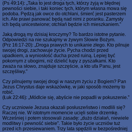
(Ps 49:14): „Taka to jest droga tych, którzy żyją w błędnej
pewności siebie, i taki koniec tych, którym własna mowa się
podoba. Pędzą jak owce do otchłani, śmierć jest pasterzem
ich. Ale prawi panować będą nad nimi z poranku. Zamysły
ich będą unicestwione; otchłań będzie ich mieszkaniem.”
Jaką drogą my dzisiaj kroczymy? To bardzo istotne pytanie.
Odpowiedzi na nie szukajmy w żywym Słowie Bożym.
(Prz 16:17-20): „Droga prawych to unikanie złego. Kto pilnuje
swojej drogi, zachowuje życie. Pycha chodzi przed
upadkiem, a wyniosłość ducha przed ruiną. Lepiej być
pokornym z ubogimi, niż dzielić łupy z pyszałkami. Kto
zważa na słowo, znajduje szczęście, a kto ufa Panu, jest
szczęśliwy.”
Czy pilnujemy swojej drogi w naszym życiu z Bogiem? Pan
Jezus Chrystus daje wskazówkę, w jaki sposób możemy to
robić.
(Łuk 22:46): „Módlcie się, abyście nie popadli w pokuszenie.”
Czy uczniowie Jezusa okazali posłuszeństwo i modlili się?
Raczej nie. W istotnym momencie ucięli sobie drzemkę.
Wcześniej i potem stosowali zasadę: „dużo działań, niewiele
modlitwy i pewność siebie”. Takie było życie uczniów tuż
przed ich przesiewaniem. Trzy lata spędzili w bezpośredniej