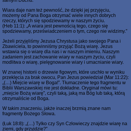
samym Duchu.”
Wiara daje nam też pewność, że dzięki jej przyjęciu,
możemy od Pana Boga otrzymać wiele innych dobrych
rzeczy, których się spodziewamy w naszym życiu.
(Heb 11:1): „A wiara jest pewnością tego, czego się
spodziewamy, przeświadczeniem o tym, czego nie widzimy.”
Jeżeli przyjęliśmy Jezusa Chrystusa jako swojego Pana i
Zbawiciela, to powinniśmy przyjąć Bożą wiarę. Jezus
wstawia się o wiarę dla nas i w naszym imieniu. Naszym
zadaniem jest zachowanie wiary w naszym życiu, czyli
modlitwa o wiarę, pielęgnowanie wiary i umacnianie wiary.
W znanej historii o drzewie figowym, które uschło w wyniku
przeklęcia za brak owocu, Pan Jezus powiedział (Mar 11:22):
„(…) Miejcie wiarę w Boga!”. Tłumaczenie tego fragmentu w
Biblii Warszawskiej nie jest dokładne. Oryginał mówi tu:
„miejcie Bożą wiarę”, czyli taką, jaką ma Bóg lub taką, którą
otrzymaliście od Boga.
W takim znaczeniu, jakże inaczej brzmią znane nam
fragmenty Bożego Słowa.
(Łuk 18:8): „(…) Tylko czy Syn Człowieczy znajdzie wiarę na
ziemi, gdy przyjdzie?”