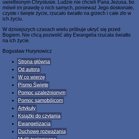
uwielbionym Chrystusie. Ludzie nie chcieli Pana Jezusa, bo
mówił im prawdę o nich samych, ponieważ Jego doskonałe,
czyste i święte życie, rzucało światło na grzech i całe zło w
ich życiu.
W dzisiejszych czasach wielu próbuje ukryć się przed
Bogiem. Nie chcą pozwolić aby Ewangelia rzucała światło
na ich życie.
Bogusław Hurynowicz
Strona główna
Od autora
W co wierzę
Pismo Święte
Pomoc uzależnionym
Pomoc samobójcom
Artykuły
Książki do czytania
Ewangelizacja
Duchowe rozważania