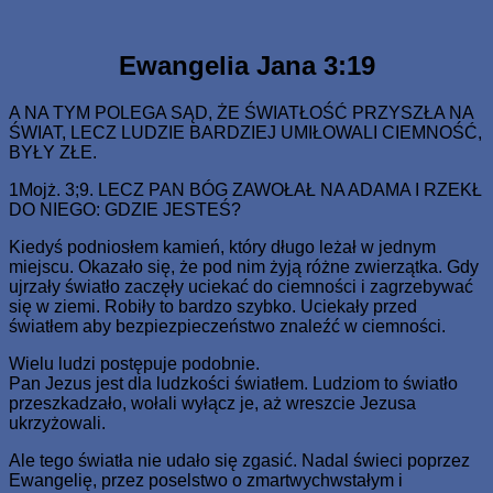
Skip
www.zaJezusem.com
Ew. Jana 3:16: Albowiem tak Bóg umiłował świat, że Syna
to
swego Jednorodzonego dał, aby każdy, kto weń wierzy, nie
content
Ewangelia Jana 3:19
zginął, ale miał żywot wieczny.
A NA TYM POLEGA SĄD, ŻE ŚWIATŁOŚĆ PRZYSZŁA NA
ŚWIAT, LECZ LUDZIE BARDZIEJ UMIŁOWALI CIEMNOŚĆ,
BYŁY ZŁE.
1Mojż. 3;9. LECZ PAN BÓG ZAWOŁAŁ NA ADAMA I RZEKŁ
DO NIEGO: GDZIE JESTEŚ?
Kiedyś podniosłem kamień, który długo leżał w jednym
miejscu. Okazało się, że pod nim żyją różne zwierzątka. Gdy
ujrzały światło zaczęły uciekać do ciemności i zagrzebywać
się w ziemi. Robiły to bardzo szybko. Uciekały przed
światłem aby bezpiezpieczeństwo znaleźć w ciemności.
Wielu ludzi postępuje podobnie.
Pan Jezus jest dla ludzkości światłem. Ludziom to światło
przeszkadzało, wołali wyłącz je, aż wreszcie Jezusa
ukrzyżowali.
Ale tego światła nie udało się zgasić. Nadal świeci poprzez
Ewangelię, przez poselstwo o zmartwychwstałym i