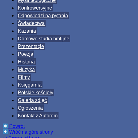
Myśli teologiczne
Kontrowersyjne
Odpowiedzi na pytania
Świadectwa
Kazania
Domowe studia biblijne
Prezentacje
Poezja
Historia
Muzyka
Filmy
Księgarnia
Polskie kościoły
Galeria zdjęć
Ogłoszenia
Kontakt z Autorem
Powrót
Wróć na górę strony