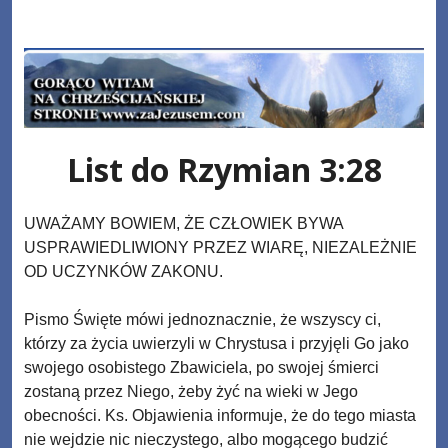
Skip
www.zaJezusem.com
to
content
List do Rzymian 3:28
UWAŻAMY BOWIEM, ŻE CZŁOWIEK BYWA
USPRAWIEDLIWIONY PRZEZ WIARĘ, NIEZALEŻNIE
OD UCZYNKÓW ZAKONU.
Pismo Święte mówi jednoznacznie, że wszyscy ci,
którzy za życia uwierzyli w Chrystusa i przyjęli Go jako
swojego osobistego Zbawiciela, po swojej śmierci
zostaną przez Niego, żeby żyć na wieki w Jego
obecności. Ks. Objawienia informuje, że do tego miasta
nie wejdzie nic nieczystego, albo mogącego budzić