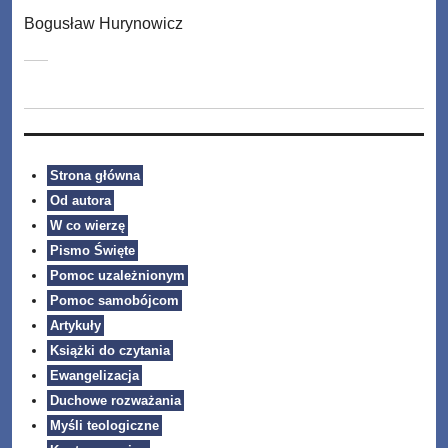
Bogusław Hurynowicz
Strona główna
Od autora
W co wierzę
Pismo Święte
Pomoc uzależnionym
Pomoc samobójcom
Artykuły
Książki do czytania
Ewangelizacja
Duchowe rozważania
Myśli teologiczne