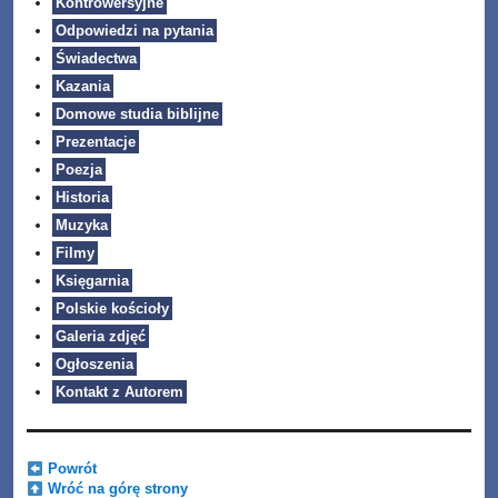
Kontrowersyjne
Odpowiedzi na pytania
Świadectwa
Kazania
Domowe studia biblijne
Prezentacje
Poezja
Historia
Muzyka
Filmy
Księgarnia
Polskie kościoły
Galeria zdjęć
Ogłoszenia
Kontakt z Autorem
Powrót
Wróć na górę strony