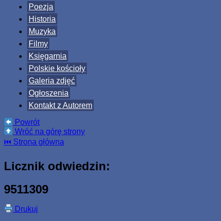
Poezja
Historia
Muzyka
Filmy
Księgarnia
Polskie kościoły
Galeria zdjęć
Ogłoszenia
Kontakt z Autorem
Powrót
Wróć na górę strony
⏮ Strona główna
Licznik odwiedzin:
9511309
Drukuj