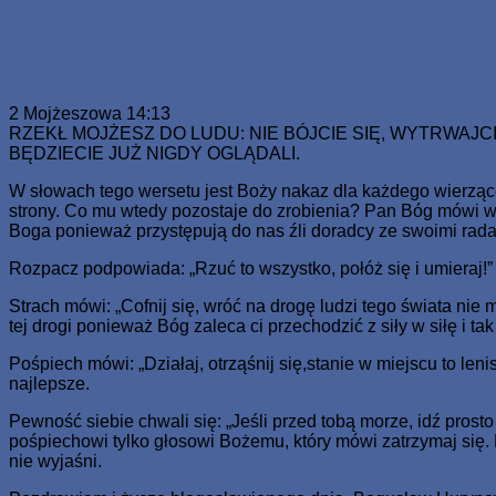
Skip
www.zaJezusem.com
Ew. Jana 3:16: Albowiem tak Bóg umiłował świat, że Syna sweg
to
content
2 Mojżeszowa 14:13
RZEKŁ MOJŻESZ DO LUDU: NIE BÓJCIE SIĘ, WYTRWAJCI
BĘDZIECIE JUŻ NIGDY OGLĄDALI.
W słowach tego wersetu jest Boży nakaz dla każdego wierzącego
strony. Co mu wtedy pozostaje do zrobienia? Pan Bóg mówi wte
Boga ponieważ przystępują do nas źli doradcy ze swoimi rada
Rozpacz podpowiada: „Rzuć to wszystko, połóż się i umieraj!”
Strach mówi: „Cofnij się, wróć na drogę ludzi tego świata nie
tej drogi ponieważ Bóg zaleca ci przechodzić z siły w siłę i 
Pośpiech mówi: „Działaj, otrząśnij się,stanie w miejscu to len
najlepsze.
Pewność siebie chwali się: „Jeśli przed tobą morze, idź prosto 
pośpiechowi tylko głosowi Bożemu, który mówi zatrzymaj się. 
nie wyjaśni.