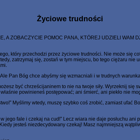
o Jednorodzonego dał, aby każdy, kto weń wierzy, nie zginął, 
Życiowe trudności
E, A ZOBACZYCIE POMOC PANA, KTÓREJ UDZIELI WAM DZ
, który przechodzi przez życiowe trudności. Nie może się cofną
dy, zatrzymaj się, zostań w tym miejscu, bo tego ciężaru nie 
mi.
 Ale Pan Bóg chce abyśmy się wzmacniali i w trudnych warunkach
 możesz być chrześcijaninem to nie na twoje siły. Wyrzeknij się
tak właśnie powinieneś postępować; ani śmierć, ani piekło nie m
istwo!” Myślimy wtedy, muszę szybko coś zrobić, zamiast ufać Bo
w jego fale i czekaj na cud!” Lecz wiara nie daje posłuchu ani p
Kiedy jesteś niezdecydowany czekaj! Masz najmniejszą wątpliwo