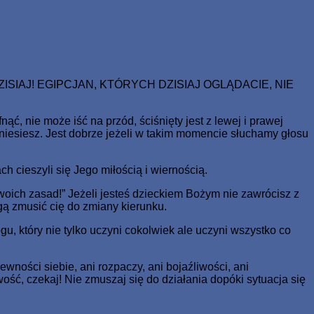
ale miał żywot wieczny.
ISIAJ! EGIPCJAN, KTÓRYCH DZISIAJ OGLĄDACIE, NIE
ć, nie może iść na przód, ściśnięty jest z lewej i prawej
uniesiesz. Jest dobrze jeżeli w takim momencie słuchamy głosu
 cieszyli się Jego miłością i wiernością.
 swoich zasad!” Jeżeli jesteś dzieckiem Bożym nie zawrócisz z
ogą zmusić cię do zmiany kierunku.
gu, który nie tylko uczyni cokolwiek ale uczyni wszystko co
ewności siebie, ani rozpaczy, ani bojaźliwości, ani
ść, czekaj! Nie zmuszaj się do działania dopóki sytuacja się