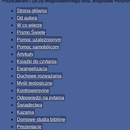
Pozdrawiam i życzę błogosławionego dnia. Bogusław Huryno
Strona główna
Od autora
W co wierzę
Pismo Święte
Pomoc uzależnionym
Pomoc samobójcom
Artykuły
Książki do czytania
Ewangelizacja
Duchowe rozważania
Myśli teologiczne
Kontrowersyjne
Odpowiedzi na pytania
Świadectwa
Kazania
Domowe studia biblijne
Prezentacje