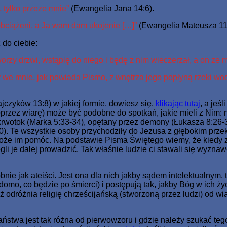
, tylko przeze mnie”
(Ewangelia Jana 14:6).
 obciążeni, a Ja wam dam ukojenie […]”
(Ewangelia Mateusza 11
 do ciebie:
 otworzy drzwi, wstąpię do niego i będę z nim wieczerzał, a on ze 
erzy we mnie, jak powiada Pismo, z wnętrza jego popłyną rzeki wo
ajczyków 13:8) w jakiej formie, dowiesz się,
klikając tutaj
, a jeś
oprzez wiarę) może być podobne do spotkań, jakie mieli z Nim: 
krwotok (Marka 5:33-34), opętany przez demony (Łukasza 8:26-30
1-10). Te wszystkie osoby przychodziły do Jezusa z głębokim pr
e może im pomóc. Na podstawie Pisma Świętego wiemy, że kiedy zo
li je dalej prowadzić. Tak właśnie ludzie ci stawali się wyznaw
nie jak ateiści. Jest ona dla nich jakby sądem intelektualnym, 
domo, co będzie po śmierci) i postępują tak, jakby Bóg w ich ży
nież odróżnia religię chrześcijańską (stworzoną przez ludzi) od w
aństwa jest tak różna od pierwowzoru i gdzie należy szukać te