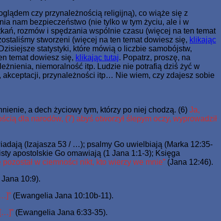
glądem czy przynależnością religijną), co wiąże się z
ia nam bezpieczeństwo (nie tylko w tym życiu, ale i w
otkań, rozmów i spędzania wspólnie czasu (więcej na ten temat
zostaliśmy stworzeni (więcej na ten temat dowiesz się,
klikając
 Dzisiejsze statystyki, które mówią o liczbie samobójstw,
ten temat dowiesz się,
klikając tutaj
. Popatrz, proszę, na
żnienia, niemoralność itp. Ludzie nie potrafią dziś żyć w
, akceptacji, przynależności itp… Nie wiem, czy zdajesz sobie
chnienie, a dech życiowy tym, którzy po niej chodzą. (6)
Ja,
łością dla narodów, (7) abyś otworzył ślepym oczy, wyprowadził
adają (Izajasza 53 / …); psalmy Go uwielbiają (Marka 12:35-
listy apostolskie Go omawiają (1 Jana 1:1-3); Księga
 pozostał w ciemności nikt, kto wierzy we mnie”
(Jana 12:46).
Jana 10:9).
[…]”
(Ewangelia Jana 10:10b-11).
 […]”
(Ewangelia Jana 6:33-35).