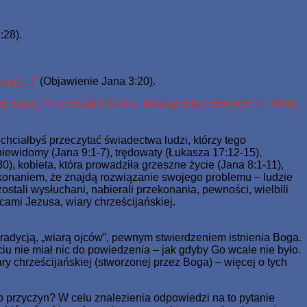
:28).
mną […]”
(Objawienie Jana 3:20).
dy żywej. A to mówił o Duchu, którego mieli otrzymać ci, którzy
li chciałbyś przeczytać świadectwa ludzi, którzy tego
niewidomy (Jana 9:1-7), trędowaty (Łukasza 17:12-15),
), kobieta, która prowadziła grzeszne życie (Jana 8:1-11),
zekonaniem, że znajdą rozwiązanie swojego problemu – ludzie
stali wysłuchani, nabierali przekonania, pewności, wielbili
cami Jezusa, wiary chrześcijańskiej.
tradycją, „wiarą ojców”, pewnym stwierdzeniem istnienia Boga.
ciu nie miał nic do powiedzenia – jak gdyby Go wcale nie było.
iary chrześcijańskiej (stworzonej przez Boga) – więcej o tych
go przyczyn? W celu znalezienia odpowiedzi na to pytanie