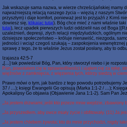
Jak wskazuje sama nazwa, w wierze chrześcijańskiej mamy do cz
najważniejszą relacją naszego życia – więzią z naszym Stwór
przyszłym) i daje komfort, ponieważ jest to przyjaźń z Kimś 
dowiesz się,
klikając tutaj
). Bóg chce mieć z nami właśnie tak
tutaj
), lecz upadek pierwszych ludzi oddzielił nas od Boga [(R
uzależnień, depresji, złych relacji międzyludzkich, ogólnym n
dzisiejsze społeczeństwo – króluje nienawiść, niezgoda, samow
jedności i wciąż czegoś szukają – zaspokojenia wewnętrznej p
sprawę z tego, że to właśnie Jezus został posłany, aby to od
Izajasza 42:5-7
„[…] tak powiedział Bóg, Pan, który stworzył niebo i je rozpost
Pan, powołałem cię w sprawiedliwości i ująłem cię za rękę, st
więźniów z zamknięcia, z więzienia tych, którzy siedzą w ciem
Prawo mówi o tym, jak bardzo z tego powodu potrzebujemy Jez
37 / …); księgi Ewangelii Go opisują (Marka 1:1-2 / …); Księga
Apokalipsy Go objawia (Objawienie Jana 1:1-2). Sam Pan Jez
„Ja jestem drzwiami; jeśli kto przeze mnie wejdzie, zbawiony bę
„Ja przyszedłem, aby owce miały życie i obfitowały. (11) Ja j
„Ja jestem chlebem żywota; kto do mnie przychodzi, nigdy łak