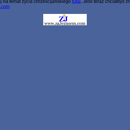
ej na temat życia chrześcijańskiego
tutaj
. Jeśli teraz chciałbyś
.com