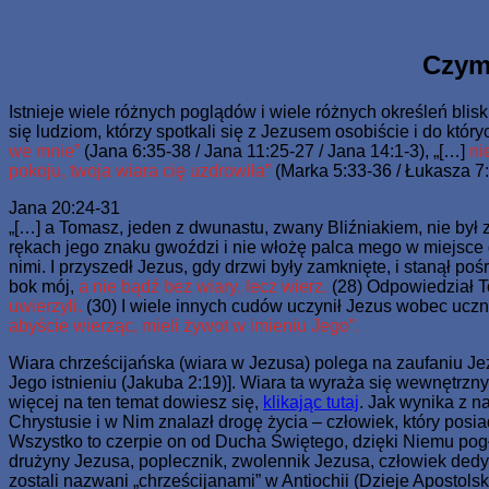
Skip
www.zaJezusem.com
Ew. Jana 3:16: Albowiem tak Bóg umiłował świat, że Syna sweg
to
content
Czym 
Istnieje wiele różnych poglądów i wiele różnych określeń blisk
się ludziom, którzy spotkali się z Jezusem osobiście i do któr
we mnie”
(Jana 6:35-38 / Jana 11:25-27 / Jana 14:1-3), „[…]
nie
pokoju, twoja wiara cię uzdrowiła”
(Marka 5:33-36 / Łukasza 7:
Jana 20:24-31
„[…] a Tomasz, jeden z dwunastu, zwany Bliźniakiem, nie był z 
rękach jego znaku gwoździ i nie włożę palca mego w miejsce g
nimi. I przyszedł Jezus, gdy drzwi były zamknięte, i stanął poś
bok mój,
a nie bądź bez wiary, lecz wierz.
(28) Odpowiedział To
uwierzyli.
(30) I wiele innych cudów uczynił Jezus wobec uczni
abyście wierząc, mieli żywot w imieniu Jego”.
Wiara chrześcijańska (wiara w Jezusa) polega na zaufaniu Jezu
Jego istnieniu (Jakuba 2:19)]. Wiara ta wyraża się wewnętr
więcej na ten temat dowiesz się,
klikając tutaj
. Jak wynika z n
Chrystusie i w Nim znalazł drogę życia – człowiek, który posiad
Wszystko to czerpie on od Ducha Świętego, dzięki Niemu pogłęb
drużyny Jezusa, poplecznik, zwolennik Jezusa, człowiek dedy
zostali nazwani „chrześcijanami” w Antiochii (Dzieje Apostolsk