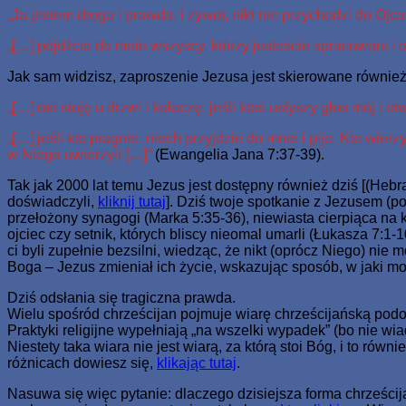
„Ja jestem droga i prawda, i żywot, nikt nie przychodzi do Ojca
„[…] pójdźcie do mnie wszyscy, którzy jesteście spracowani i
Jak sam widzisz, zaproszenie Jezusa jest skierowane również
„[…] oto stoję u drzwi i kołaczę; jeśli ktoś usłyszy głos mój i
„[…] jeśli kto pragnie, niech przyjdzie do mnie i pije. Kto wi
w Niego uwierzyli […]”
(Ewangelia Jana 7:37-39).
Tak jak 2000 lat temu Jezus jest dostępny również dziś [(Hebr
doświadczyli,
kliknij tutaj
]. Dziś twoje spotkanie z Jezusem (p
przełożony synagogi (Marka 5:35-36), niewiasta cierpiąca na 
ojciec czy setnik, których bliscy nieomal umarli (Łukasza 7:
ci byli zupełnie bezsilni, wiedząc, że nikt (oprócz Niego) ni
Boga – Jezus zmieniał ich życie, wskazując sposób, w jaki mog
Dziś odsłania się tragiczna prawda.
Wielu spośród chrześcijan pojmuje wiarę chrześcijańską podob
Praktyki religijne wypełniają „na wszelki wypadek” (bo nie wia
Niestety taka wiara nie jest wiarą, za którą stoi Bóg, i to rów
różnicach dowiesz się,
klikając tutaj
.
Nasuwa się więc pytanie: dlaczego dzisiejsza forma chrześcij