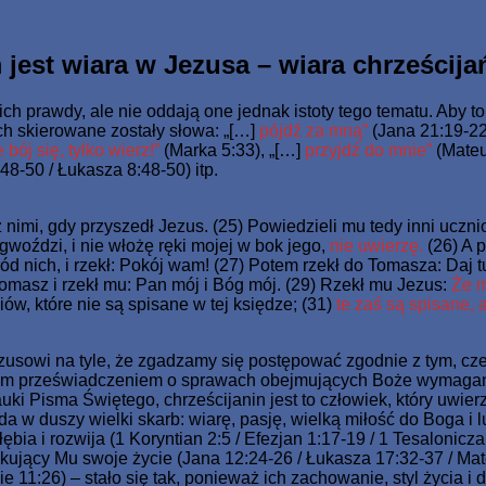
o Jednorodzonego dał, aby każdy, kto weń wierzy, nie zginął, 
jest wiara w Jezusa – wiara chrześcij
ich prawdy, ale nie oddają one jednak istoty tego tematu. Aby t
ych skierowane zostały słowa: „[…]
pójdź za mną”
(Jana 21:19-22 
 bój się, tylko wierz!”
(Marka 5:33), „[…]
przyjdź do mnie”
(Mateu
48-50 / Łukasza 8:48-50) itp.
nimi, gdy przyszedł Jezus. (25) Powiedzieli mu tedy inni ucznio
woździ, i nie włożę ręki mojej w bok jego,
nie uwierzę.
(26) A 
ród nich, i rzekł: Pokój wam! (27) Potem rzekł do Tomasza: Daj tu
masz i rzekł mu: Pan mój i Bóg mój. (29) Rzekł mu Jezus:
Że mn
ów, które nie są spisane w tej księdze; (31)
te zaś są spisane, 
sowi na tyle, że zgadzamy się postępować zgodnie z tym, czego 
znym przeświadczeniem o sprawach obejmujących Boże wymagani
auki Pisma Świętego, chrześcijanin jest to człowiek, który uwier
a w duszy wielki skarb: wiarę, pasję, wielką miłość do Boga i ludz
ia i rozwija (1 Koryntian 2:5 / Efezjan 1:17-19 / 1 Tesalonicz
kujący Mu swoje życie (Jana 12:24-26 / Łukasza 17:32-37 / Ma
ie 11:26) – stało się tak, ponieważ ich zachowanie, styl życia i