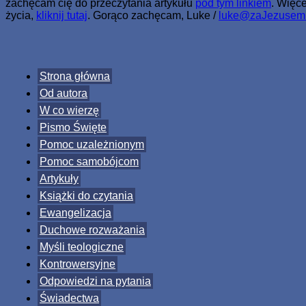
zachęcam cię do przeczytania artykułu
pod tym linkiem
. Więc
życia,
kliknij tutaj
. Gorąco zachęcam, Luke /
luke@zaJezusem
Strona główna
Od autora
W co wierzę
Pismo Święte
Pomoc uzależnionym
Pomoc samobójcom
Artykuły
Książki do czytania
Ewangelizacja
Duchowe rozważania
Myśli teologiczne
Kontrowersyjne
Odpowiedzi na pytania
Świadectwa