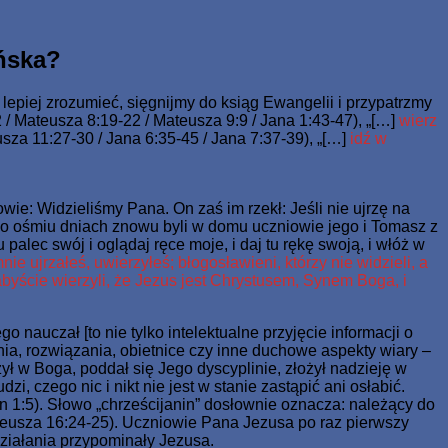
ale miał żywot wieczny.
ańska?
o lepiej zrozumieć, sięgnijmy do ksiąg Ewangelii i przypatrzmy
/ Mateusza 8:19-22 / Mateusza 9:9 / Jana 1:43-47), „[…]
wierz
sza 11:27-30 / Jana 6:35-45 / Jana 7:37-39), „[…]
idź w
wie: Widzieliśmy Pana. On zaś im rzekł: Jeśli nie ujrzę na
po ośmiu dniach znowu byli w domu uczniowie jego i Tomasz z
 palec swój i oglądaj ręce moje, i daj tu rękę swoją, i włóż w
ie ujrzałeś, uwierzyłeś; błogosławieni, którzy nie widzieli, a
abyście wierzyli, że Jezus jest Chrystusem, Synem Boga, i
nauczał [to nie tylko intelektualne przyjęcie informacji o
a, rozwiązania, obietnice czy inne duchowe aspekty wiary –
zył w Boga, poddał się Jego dyscyplinie, złożył nadzieję w
i, czego nic i nikt nie jest w stanie zastąpić ani osłabić.
an 1:5). Słowo „chrześcijanin” dosłownie oznacza: należący do
teusza 16:24-25). Uczniowie Pana Jezusa po raz pierwszy
 działania przypominały Jezusa.