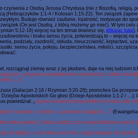
ynienia z Osobą Jezusa Chrystusa (nie z filozofią, religią, po
cą (Hebrajczyków 1:1-4 / Kolosan 1:15-22). Ten związek zapewn
niezwykłym. Buduje również zaufanie, lojalność, motywuje do sp
i związek (On jest Osobą, z którą możemy go mieć). W tym celu 
zymian 5:12-18) więcej na ten temat dowiesz się,
klikając tutaj
].
iezadowoleniu i braku sensu życia, potwierdzają to – więcej na 
ola, podziały, zazdrość, obłuda, nieuczciwość, krętactwo, uzale
ustki, sensu życia, pokoju, bezpieczeństwa, miłości, szczęścia
budować:
arł, rozciągnął ziemię wraz z jej płodami, daje na niej ludziom t
rzegę cię i uczynię cię pośrednikiem przymierza z ludem, świat
ności […]”.
usa (Galacjan 2:16 / Rzymian 3:20-28); proroctwa Go przepowi
 Dziejów Apostolskich Go głosi (Dzieje Apostolskie 1:1-2 / …); 
us powiedział: „
Ja jako światłość przyszedłem na świat, aby nie
dzie i wejdzie, i wyjdzie, i pastwisko znajdzie […]”
(Ewangelia 
estem dobry pasterz. Dobry pasterz życie swoje kładzie za owce 
nąć nie będzie, a kto wierzy we mnie, nigdy pragnąć nie będzie