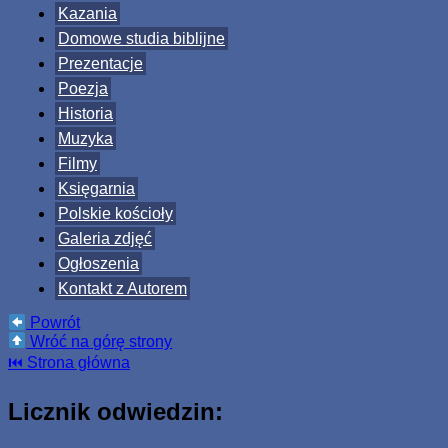
Kazania
Domowe studia biblijne
Prezentacje
Poezja
Historia
Muzyka
Filmy
Księgarnia
Polskie kościoły
Galeria zdjęć
Ogłoszenia
Kontakt z Autorem
Powrót
Wróć na górę strony
⏮ Strona główna
Licznik odwiedzin: