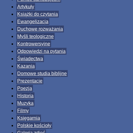
Artykuły
Książki do czytania
Ewangelizacja
Duchowe rozważania
Myśli teologiczne
Kontrowersyjne
Odpowiedzi na pytania
Świadectwa
Kazania
Domowe studia biblijne
Prezentacje
Poezja
Historia
Muzyka
Filmy
Księgarnia
Polskie kościoły
Galeria zdjęć