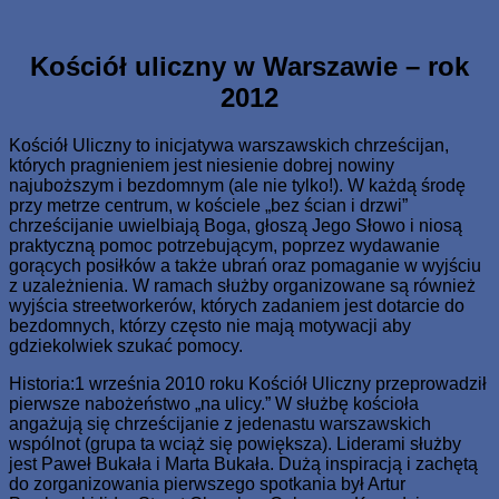
Skip
www.zaJezusem.com
Ew. Jana 3:16: Albowiem tak Bóg umiłował świat, że Syna
to
swego Jednorodzonego dał, aby każdy, kto weń wierzy, nie
content
Kościół uliczny w Warszawie – rok
zginął, ale miał żywot wieczny.
2012
Kościół Uliczny to inicjatywa warszawskich chrześcijan,
których pragnieniem jest niesienie dobrej nowiny
najuboższym i bezdomnym (ale nie tylko!). W każdą środę
przy metrze centrum, w kościele „bez ścian i drzwi”
chrześcijanie uwielbiają Boga, głoszą Jego Słowo i niosą
praktyczną pomoc potrzebującym, poprzez wydawanie
gorących posiłków a także ubrań oraz pomaganie w wyjściu
z uzależnienia. W ramach służby organizowane są również
wyjścia streetworkerów, których zadaniem jest dotarcie do
bezdomnych, którzy często nie mają motywacji aby
gdziekolwiek szukać pomocy.
Historia:1 września 2010 roku Kościół Uliczny przeprowadził
pierwsze nabożeństwo „na ulicy.” W służbę kościoła
angażują się chrześcijanie z jedenastu warszawskich
wspólnot (grupa ta wciąż się powiększa). Liderami służby
jest Paweł Bukała i Marta Bukała. Dużą inspiracją i zachętą
do zorganizowania pierwszego spotkania był Artur