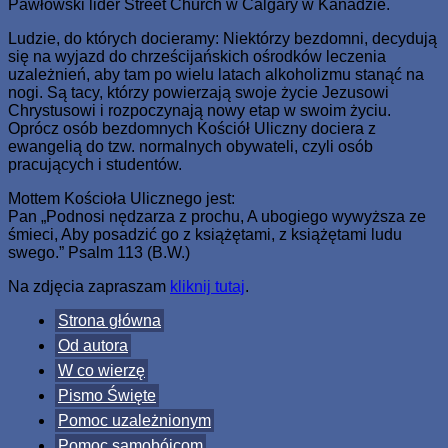
Pawłowski lider Street Church w Calgary w Kanadzie.
Ludzie, do których docieramy: Niektórzy bezdomni, decydują
się na wyjazd do chrześcijańskich ośrodków leczenia
uzależnień, aby tam po wielu latach alkoholizmu stanąć na
nogi. Są tacy, którzy powierzają swoje życie Jezusowi
Chrystusowi i rozpoczynają nowy etap w swoim życiu.
Oprócz osób bezdomnych Kościół Uliczny dociera z
ewangelią do tzw. normalnych obywateli, czyli osób
pracujących i studentów.
Mottem Kościoła Ulicznego jest:
Pan „Podnosi nędzarza z prochu, A ubogiego wywyższa ze
śmieci, Aby posadzić go z książętami, z książętami ludu
swego.” Psalm 113 (B.W.)
Na zdjęcia zapraszam
kliknij tutaj
.
Strona główna
Od autora
W co wierzę
Pismo Święte
Pomoc uzależnionym
Pomoc samobójcom