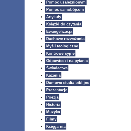
Pomoc uzależnionym
Pomoc samobójcom
Artykuły
Książki do czytania
Ewangelizacja
Duchowe rozważania
Myśli teologiczne
Kontrowersyjne
Odpowiedzi na pytania
Świadectwa
Kazania
Domowe studia biblijne
Prezentacje
Poezja
Historia
Muzyka
Filmy
Księgarnia