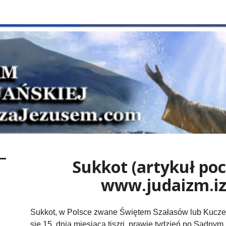
m.com
yna swego Jednorodzonego dał, aby każdy, kto weń wierzy, nie zginął, ale m
Sukkot (artykuł poc
www.judaizm.izr
Sukkot, w Polsce zwane Świętem Szałasów lub Kuczek, to radosne święto plonów rozpoczynające się 15. dnia miesiąca tiszri, prawie tydzień po Sądnym Dniu. Po pogodzeniu się z Bogiem ludzie są gotowi do celebrowania najradośniejszych świąt w roku. Nie czując na sobie ciężaru grzechów, są gotowi bezgranicznie cieszyć się słowem bożym. Minął czas żalu za grzechy, nadeszła pora radości. „Święto też Kuczek obchodzić będziesz przez siedem dni, gdy zbierzesz z bojowiska i z pra­cy pożytki twoje, i będziesz używał w święto twoje, ty i syn twój, i cór­ka, sługa twój i służebnica, Lewit też i przychodzień, i sierota i wdo­wa, którzy są między bramami twymi. Siedem dni Jehowie, Bogu twemu święta obchodzić będziesz na miejscu, które obierze Jehowa, i błogosławić ci będzie Jehowa, Bój twój we wszech urodzajach twoich i we wszelkiej sprawie rąk twoich, i będziesz w radości” (Ks. Powtórzonego Prawa 16:13-15). W czasach istnienia Świątyni Jerozolimskiej Sukkot było najwięk­szym świętem pielgrzymim, któremu towarzyszyła atmosfera niczym nie zmąconej radości i wdzięczności za zakończone właśnie jesienne żniwa. Tysiące pielgrzymów z całej ziemi palestyńskiej przybywało do Świątyni, by Bóg pobłogosławił płody z ich pól i winnic. Wszystkie ulice w mieście udekorowane były girlandami z kwiatów i owoców, palmowymi liśćmi i gałęziami winorośli. Wszędzie czuło się zapachy i wi­działo kolory jesieni. A przecież święto to jest wyjątkowe nie tylko ze względu na swą urodę i związane z urodzajem bogactwo. Tora mówi: „I będziecie mieszkać w kuczkach przez siedm dni. Wszelki, kto jest z rodu Izraelowego, będzie miesz­kał w kuczkach: aby się nauczyli potomkowie waszy, żem kazał w kuczkach miesz­kać synom Izraelowym, gdym je wywiódł z Ziemie Egipskiej” (Ks. Kapłańska 23:42-43). Ludzie opuszczali zatem swe wygodne mieszkania i przenosili się do bu­dek i szałasów, zwanych sukkot, by przez siedem dni cieszyć się w nich obfitością dóbr, które Bóg zapewnił im w Ziemi Obiecanej, a zarazem by niejako doświadczyć losu przodków, którzy 40 lat wędrowali przez pustynię, zanim do Ziemi Obiecanej dotarli. Dziś biblijne celebrowanie Święta Kuczek jest tylko wspomnieniem, aczkolwiek wciąż przestrzega się zalecania zamieszkiwania w szałasach. Ich wznoszenie rozpo­czyna się zaraz po Jom Kipur. A ponieważ przez siedem świątecznych dni mają one stanowić dla całej rodziny drugi dom, ich budowniczowie starają się wykazać umiejętnościami i pomysłowością, żeby były one wygodne i przyjemne. Jak dziś wy­gląda taka kuczka? W dużym stopniu zależy to od zamożności, zdolności i pomysło­wości tego, kto ją buduje. Niektóre to prawdziwe małe, skromne szałasy, wciśnięte w kąt balkonu lub niewielkiego podwórka. Inne to wspaniałe przystrojone pomiesz­czenia znacznych rozmiarów, dumnie wznoszące się na podwórzu lub w ogrodzie. Niezależnie od swego wyglądu i rozmiaru prawidłowo wzniesiona kuczka musi speł­niać kilka warunków. Po pierwsze, musi się w niej zmieścić stół, przy którym w okresie świąt będzie jadać cała rodzina. Po drugie, by oprzeć się podmuchom wia­tru, musi ona mieć trzy solidne ściany, mogą one być z drewna, cegieł, kamieni lub metalowych płyt. Pokrycie dachu muszą stanowić gałęzie drzew liściastych, słoma, gałęzie iglaków lub inny naturalny materiał, w każdym razie dach musi być na tyle przejrzysty, by było widać przezeń gwiazdy. Kuczka powinna być nie tylko wygod­na, ale również piękna, wielką wagę więc przykłada się do jej dekoracji. Na ścianach zawiesza się czerwone jabłka, jasne i ciemne winogrona, owoce papryki, bakłażany, kolby kukurydzy, a w ciepłych krajach także daktyle, figi, pomarańcze, granaty. Krótko mówiąc, wszelkie jesienne owoce, typowe dla danego kraju, które mają sta­nowić symboliczny wyraz wdzięczności dla Pana, za to, że obdarował nimi ludzi w tej porze roku. Głównym zaleceniem obowiązującym w Sukkot jest mieszkanie w szałasach. Każde polecenie Boga należy wypełniać z radością, lecz w przypadku tego święta powinna ona być uzewnętrzniana z jeszcze większą mocą, ponieważ Tora wyraźnie nakazuje ludziom weselić się. Po raz pierwszy wchodzi się do szałasu pierwszego świątecznego wieczoru, aby spożywać pierwszy świąteczny posiłek. Rodzina zasia­da do stołu po zachodzie słońca, gdy na niebie pojawią się trzy pierwsze gwiazdy. Doniosłość wywodzącego się z czasów biblijnych święta plonów wyraża się też w składnikach typowych dla niego potraw. Wykorzystuje się wszystkie jesienne owoce i warzywa w najrozmaitszych kombinacjach — serwowane są dania pikantne i słodkie, przyrządzane z owoców lub warzyw, kolorowe, pachnące sałatki, desery oraz mnóstwo świeżych owoców i warzyw. Może zdarzyć się, że zła pogoda nie po­zwoli cieszyć się wypełnianiem bożego polecenia. Wystarczy wówczas wypowie­dzieć w kuczce wszystkie przewidziane na tę okoliczność błogosławieństwa, wypić łyk wina i zjeść trochę chleba. Natomiast cały wieczorny posiłek spożyć w cieple domu. Jeżeli pogoda na to pozwoli, każdego z siedmiu świątecznych dni powinno się spożyć w szałasie przynajmniej dwa główne posiłki. Ortodoksyjni Żydzi nawet w nim sypiają. Poza jedzeniem i spaniem w będącej bożym domem kuczce można również studiować Torę, oddawać się pobożnym roz­myślaniom i dyskusjom o bożych poleceniach. Niezwykłość tego miejsca pozwala w pełni odczuć wyjątkowy charakter tych świąt. A ponieważ radość dzielona z in­nymi jest radością podwójną, kuczka jest otwarta dla wszystkich, którzy zechcą przyjść i spędzić z gospodarzami czas. Jednak w Sukkot wizyty składają nie tylko goście z krwi i kości. Właśnie wtedy przybywa na z