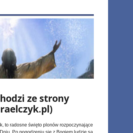
iał żywot wieczny.
hodzi ze strony
aelczyk.pl)
iemię siedmiu świętych gości, zwanych uszpizin — są to praojcowie: Abraham, Izaak, Jakub oraz Mojżesz, Aaron, Józef i Dawid, pragnący spędzić czas pod dachem śmiertelnych. Każdego dnia je­den z nich zstępuje z Edenu, by dzielić z ludźmi świąteczną radość. Wchodzący do szałasu Żydzi wypowiadają więc słowa powitania, a niektórzy wieszają na ścianie tabliczkę z następującym tekstem: „I weźmiecie sobie dnia pierwszego owoce z drzewa najpiękniejszego i rózczki palmowe, i gałązki drzewa gęstych gałęzi, i wierzbiny od potoku, i będziecie się weselić przed Jehową, Bogiem waszym, i święcić będziecie święto jego siedem dni przez rok” (Ks. Kapłańska 23:40). Od tego polecenia, aby wziąć owoc i trzy rodzaje gałązek, arba’a minim, wywodzi się główny obrzęd Święta Szałasów. Najważniejszy w nim jest etrog, owoc cytrusowy przypominający cytrynę. Trzeba go bardzo starannie wybrać: musi być świeży, pięk­nego koloru, regularnego kształtu i bez skazy. Jak drogie jest to polecenie Żydom, ukazuje następująca opowieść: zobaczywszy w wigilię Kuczek na rynku przepiękny etrog, biedny cadyk zapragnął go mieć. Nie mając dość pieniędzy, zdecydował się sprzedać cenne tefilin, które odziedziczył po swych przodkach, byle tylko kupić etrog. Gdy wrócił do domu i opowiedział żonie, co uczynił, ta wpadła w złość i rzuciła etrog na podłogę tak, że już do niczego się nie nadawał. Na co cadyk rzekł: „Sprzedałem tefilin, straciłem etrog, czy mam wpaść w otchłań szaleństwa?”. Gałązki palmy daktylowej nazywa się po hebrajsku lulaw, gałązkę mirtu — hadas, a gałązkę wierzby — arawa. Talmudyczny traktat poświęcony Świętu Szałasów określa kryteria, wedle których należy gałązki dobrać, oraz podaje dokładną ich licz­bę: jedna palmowa, dwie wierzbowe i trzy mirtowe. Tyle akurat trzeba, by wypeł­nić polecenie (micwa). Pod koniec każdego porannego nabożeństwa w Sukkot, z wyjątkiem soboty, należy wziąć etrog w lewą rękę, a związane razem lulaw, hadas i arawa w prawą i wypowiedzieć specjalne błogosławieństwo. Podczas części nabo­żeństwa, zwanej hallel, wymachuje się tą wiązką gałęzi na cztery strony świata, a na­stępnie w dół i w górę, co ma symbolizować panowanie Boga nad całą ziemią. Każ­dy z czterech gatunków drzew symbolizuje ponadto dobrych i gorszych ludzi. Naj­cenniejszy etrog, który ma wspaniały smak i cudowny zapach, reprezentuje tych spośród ludu Izraela, którzy studiują Torę i spełniają dobre uczynki. Daktyle mają doskonały smak, ale nie pachną, zatem lulaw symbolizuje tych, którzy wprawdzie studiują Torę, ale zapominają o dobrych uczynkach. Mirt, przeciwnie, pięknie pach­nie, ale nie nadaje się do jedzenia. Symbolizuje tych, którzy spełniają dobre uczyn­ki, ale zaniedbują studiowanie Tory. Wierzba, która nie pachnie i nie ma smaku, oznacza tych, którzy ani nie studiują Tory, ani nie dbają o dobre uczynki. Wszyscy ci ludzie to jeden niepodzielny naród, jak połączone etrog, lulaw, hadas i arawa. Wszyscy muszą wzajemnie na siebie liczyć i wspierać się. Grzesznicy grzeszą, a po­bożni żałują za ich grzechy i oczyszczają ich swymi dobrymi uczynkami. Istnieje też odmienna interpretacja, zawarta w Midrasz Agada, wedle której cztery gatunki drzew odpowiadają częściom ludzkiego ciała: etrog — sercu, cienki i wzniesiony w górę lulaw — kręgosłupowi, hadas — oku, a arawa — ustom. Po dodatkowym nabożeństwie (musaf) każdego kolejnego dnia świąt odprawia­na jest ceremonia hoszan.Rabin, kantor albo prowadzący modły Żyd bierze cztery rodzaje gałązek i obchodzi wokół synagogę. Podczas owej procesji zanosi się modły o zbawienie i o odbudowę Świątyni. Hoszana oznacza „zmiłuj się”, „pomóż nam”, od tego słowa pochodzi nazwa ceremonii. Kulminacja święta następuje dnia siód­mego, zwanego hoszana raba. Tego dnia wierni siedmiokrotnie obchodzą bimę, ude­rzając o podłogę wiązkami wierzbowych gałązek. Spadające z nich liście symbolizu­ją opadające grzechy, spadający z nieba deszcz i odwieczny cykl natury polegający na obumieraniu i odradzaniu się. Dzień ten jest traktowany jako pewnego rodzaju epilog, Dzień Pojednania, ostatnia szansa na odwrócenie poprzez żal za grzechy nie­korzystnych wyroków Niebios. Dlatego właśnie spożywa się podczas niego takie sa­me pokarmy jak w trakcie Wielkich Świąt: okrągłe chały, miodowe ciasteczka, słod­kie dania i kreplach z nadzieniem mięsnym. Tego dnia kończy się Sukkot, ale nie oznacza to nastania dni powszednich. Wiernych czekają jeszcze dwa świąteczne dni. „Dnia ósmego, który jest przechwalebny, wszelkiego dzieła służ