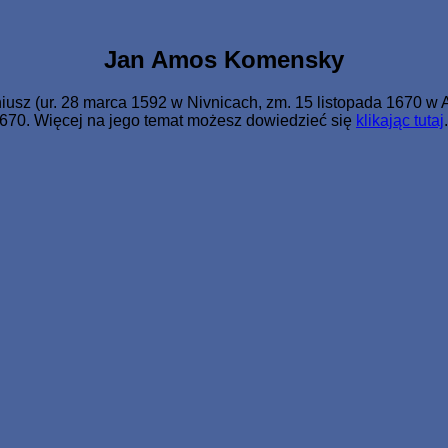
o Jednorodzonego dał, aby każdy, kto weń wierzy, nie zginął, 
Jan Amos Komensky
(ur. 28 marca 1592 w Nivnicach, zm. 15 listopada 1670 w Amste
–1670. Więcej na jego temat możesz dowiedzieć się
klikając tutaj
.