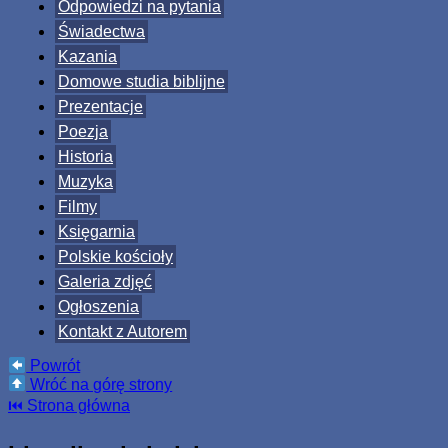
Odpowiedzi na pytania
Świadectwa
Kazania
Domowe studia biblijne
Prezentacje
Poezja
Historia
Muzyka
Filmy
Księgarnia
Polskie kościoły
Galeria zdjęć
Ogłoszenia
Kontakt z Autorem
Powrót
Wróć na górę strony
⏮ Strona główna