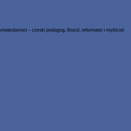
ale miał żywot wieczny.
rdamie) – czeski pedagog, filozof, reformator i myśliciel