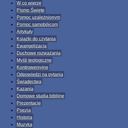
W co wierzę
Pismo Święte
Pomoc uzależnionym
Pomoc samobójcom
Artykuły
Książki do czytania
Ewangelizacja
Duchowe rozważania
Myśli teologiczne
Kontrowersyjne
Odpowiedzi na pytania
Świadectwa
Kazania
Domowe studia biblijne
Prezentacje
Poezja
Historia
Muzyka