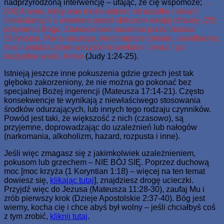
nadprzyrodzoną interwencję – ufając, że cię wspomoże;
…
(24) A temu, który was może ustrzec od upadku i stawić
nieskalanych z weselem przed obliczem swojej chwały, (25)
jedynemu Bogu, Zbawicielowi naszemu przez Jezusa
Chrystusa, Pana naszego, niech będzie chwała, uwielbienie,
moc i władza przed wszystkimi wiekami i teraz, i po
wszystkie wieki. Amen
(Judy 1:24-25).
Istnieją jeszcze inne pokuszenia gdzie grzech jest tak
głęboko zakorzeniony, że nie można go pokonać bez
specjalnej Bożej ingerencji (Mateusza 17:14-21). Często
konsekwencje te wynikają z niewłaściwego stosowania
środków odurzających, lub innych tego rodzaju czynników.
Powód jest taki, że większość z nich (czasowo), są
przyjemne, doprowadzając do uzależnień lub nałogów
(narkomania, alkoholizm, hazard, rozpusta i inne).
Jeśli więc zmagasz się z jakimkolwiek uzależnieniem,
pokusom lub grzechem – NIE BÓJ SIĘ. Poprzez duchową
moc [moc krzyża (1 Koryntian 1:18) – więcej na ten temat
dowiesz się,
klikając tutaj
], znajdziesz drogę ucieczki.
Przyjdź więc do Jezusa (Mateusza 11:28-30), zaufaj Mu i
zrób pierwszy krok (Dzieje Apostolskie 2:37-40). Bóg jest
wierny, kocha cię i chce abyś był wolny – jeśli chciałbyś coś
z tym zrobić,
kliknij tutaj
.