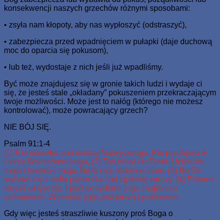
konsekwencji naszych grzechów różnymi sposobami:
• zsyła nam kłopoty, aby nas wypłoszyć (odstraszyć),
• zabezpiecza przed wpadnięciem w pułapki (daje duchową
moc do oparcia się pokusom),
• lub też, wydostaje z nich jeśli już wpadliśmy.
Być może znajdujesz się w gronie takich ludzi i wydaje ci
się, że jesteś stale „okładany” pokuszeniem przekraczającym
twoje możliwości. Może jest to nałóg (którego nie możesz
kontrolować), może powracający grzech?
NIE BÓJ SIĘ.
Psalm 91:1-4
(1) Kto mieszka pod osłoną Najwyższego, Kto przebywa w
cieniu Wszechmocnego, (2) Ten mówi do Pana: Ucieczko
moja i twierdzo moja, Boże mój, któremu ufam. (3) Bo On
wybawi cię z sidła ptasznika i od zgubnej zarazy. (4) Piórami
swymi okryje cię. I pod skrzydłami jego znajdziesz
schronienie. Wierność jego jest tarczą i puklerzem.
Gdy więc jesteś straszliwie kuszony proś Boga o