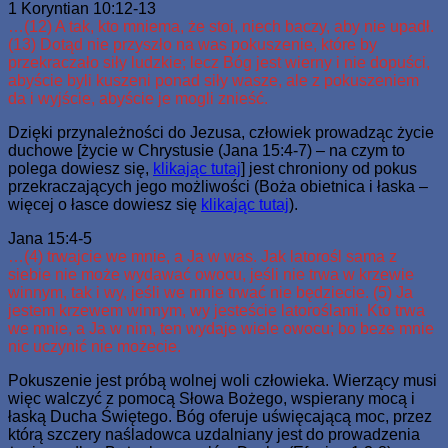
1 Koryntian 10:12-13
…(12) A tak, kto mniema, że stoi, niech baczy, aby nie upadł.
(13) Dotąd nie przyszło na was pokuszenie, które by
przekraczało siły ludzkie; lecz Bóg jest wierny i nie dopuści,
abyście byli kuszeni ponad siły wasze, ale z pokuszeniem
da i wyjście, abyście je mogli znieść.
Dzięki przynależności do Jezusa, człowiek prowadząc życie
duchowe [życie w Chrystusie (Jana 15:4-7) – na czym to
polega dowiesz się,
klikając tutaj
] jest chroniony od pokus
przekraczających jego możliwości (Boża obietnica i łaska –
więcej o łasce dowiesz się
klikając tutaj
).
Jana 15:4-5
…(4) trwajcie we mnie, a Ja w was. Jak latorośl sama z
siebie nie może wydawać owocu, jeśli nie trwa w krzewie
winnym, tak i wy, jeśli we mnie trwać nie będziecie. (5) Ja
jestem krzewem winnym, wy jesteście latoroślami. Kto trwa
we mnie, a Ja w nim, ten wydaje wiele owocu; bo beze mnie
nic uczynić nie możecie.
Pokuszenie jest próbą wolnej woli człowieka. Wierzący musi
więc walczyć z pomocą Słowa Bożego, wspierany mocą i
łaską Ducha Świętego. Bóg oferuje uświęcającą moc, przez
którą szczery naśladowca uzdalniany jest do prowadzenia