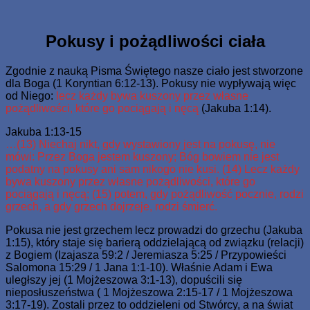
Skip
www.zaJezusem.com
Ew. Jana 3:16: Albowiem tak Bóg umiłował świat, że Syna
to
swego Jednorodzonego dał, aby każdy, kto weń wierzy, nie
content
Pokusy i pożądliwości ciała
zginął, ale miał żywot wieczny.
Zgodnie z nauką Pisma Świętego nasze ciało jest stworzone
dla Boga (1 Koryntian 6:12-13). Pokusy nie wypływają więc
od Niego:
lecz każdy bywa kuszony przez własne
pożądliwości, które go pociągają i nęcą
(Jakuba 1:14).
Jakuba 1:13-15
…(13) Niechaj nikt, gdy wystawiony jest na pokusę, nie
mówi: Przez Boga jestem kuszony; Bóg bowiem nie jest
podatny na pokusy ani sam nikogo nie kusi. (14) Lecz każdy
bywa kuszony przez własne pożądliwości, które go
pociągają i nęcą; (15) potem, gdy pożądliwość pocznie, rodzi
grzech, a gdy grzech dojrzeje, rodzi śmierć.
Pokusa nie jest grzechem lecz prowadzi do grzechu (Jakuba
1:15), który staje się barierą oddzielającą od związku (relacji)
z Bogiem (Izajasza 59:2 / Jeremiasza 5:25 / Przypowieści
Salomona 15:29 / 1 Jana 1:1-10). Właśnie Adam i Ewa
uległszy jej (1 Mojżeszowa 3:1-13), dopuścili się
nieposłuszeństwa ( 1 Mojżeszowa 2:15-17 / 1 Mojżeszowa
3:17-19). Zostali przez to oddzieleni od Stwórcy, a na świat