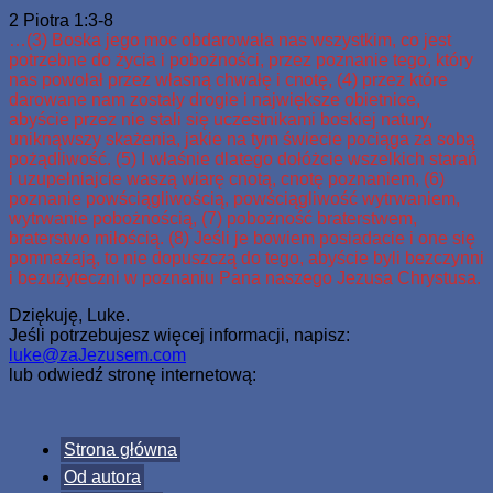
2 Piotra 1:3-8
…(3) Boska jego moc obdarowała nas wszystkim, co jest
potrzebne do życia i pobożności, przez poznanie tego, który
nas powołał przez własną chwałę i cnotę, (4) przez które
darowane nam zostały drogie i największe obietnice,
abyście przez nie stali się uczestnikami boskiej natury,
uniknąwszy skażenia, jakie na tym świecie pociąga za sobą
pożądliwość. (5) I właśnie dlatego dołóżcie wszelkich starań
i uzupełniajcie waszą wiarę cnotą, cnotę poznaniem, (6)
poznanie powściągliwością, powściągliwość wytrwaniem,
wytrwanie pobożnością, (7) pobożność braterstwem,
braterstwo miłością. (8) Jeśli je bowiem posiadacie i one się
pomnażają, to nie dopuszczą do tego, abyście byli bezczynni
i bezużyteczni w poznaniu Pana naszego Jezusa Chrystusa.
Dziękuję, Luke.
Jeśli potrzebujesz więcej informacji, napisz:
luke@zaJezusem.com
lub odwiedź stronę internetową:
Strona główna
Od autora