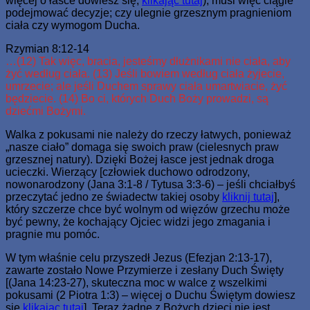
więcej o łasce dowiesz się,
klikając tutaj
), musi więc ciągle
podejmować decyzje; czy ulegnie grzesznym pragnieniom
ciała czy wymogom Ducha.
Rzymian 8:12-14
…(12) Tak więc, bracia, jesteśmy dłużnikami nie ciała, aby
żyć według ciała. (13) Jeśli bowiem według ciała żyjecie,
umrzecie; ale jeśli Duchem sprawy ciała umartwiacie, żyć
będziecie. (14) Bo ci, których Duch Boży prowadzi, są
dziećmi Bożymi.
Walka z pokusami nie należy do rzeczy łatwych, ponieważ
„nasze ciało” domaga się swoich praw (cielesnych praw
grzesznej natury). Dzięki Bożej łasce jest jednak droga
ucieczki. Wierzący [człowiek duchowo odrodzony,
nowonarodzony (Jana 3:1-8 / Tytusa 3:3-6) – jeśli chciałbyś
przeczytać jedno ze świadectw takiej osoby
kliknij tutaj
],
który szczerze chce być wolnym od więzów grzechu może
być pewny, że kochający Ojciec widzi jego zmagania i
pragnie mu pomóc.
W tym właśnie celu przyszedł Jezus (Efezjan 2:13-17),
zawarte zostało Nowe Przymierze i zesłany Duch Święty
[(Jana 14:23-27), skuteczna moc w walce z wszelkimi
pokusami (2 Piotra 1:3) – więcej o Duchu Świętym dowiesz
się
klikając tutaj
]. Teraz żadne z Bożych dzieci nie jest