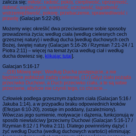
zalicza się;
miłość, radość, pokój, cierpliwość, uprzejmość,
dobroć, współczucie, wierność, uczciwość, łagodność,
wstrzemięźliwość, pokorę, przebaczenie, sprawiedliwość i
prawdę
(Galacjan 5:22-26).
Możemy więc określić dwa przeciwstawne sobie sposoby
prowadzenia życia; według ciała (według cielesnych cech
grzesznej natury) i według ducha [według duchowych cech
Bożej, świętej natury (Galacjan 5:16-26 / Rzymian 7:21-24 / 1
Piotra 2:11) – więcej na temat życia według ciał i według
ducha dowiesz się,
klikając tutaj
].
Galacjan 5:16-17
…(16) Mówię więc: Według Ducha postępujcie, a nie
będziecie pobłażali żądzy cielesnej. (17) Gdyż ciało pożąda
przeciwko Duchowi, a Duch przeciwko ciału, a te są sobie
przeciwne, abyście nie czynili tego, co chcecie…
Człowiek podlega grzesznym żądzom ciała (Galacjan 5:16 /
Jakuba 1:14), a w przypadku braku odpowiednich kroków
(Efezjan 6:10-20), zostaje im poddany, (uzależniony).
Wówczas jego sumienie, motywacje i dążenia, funkcjonują w
sposób niewłaściwy [przeciwny Duchowi (Galacjan 5:16-17 /
Rzymian 8:12 / 1 Piotra 2:11). Dlatego powinniśmy dążyć i
żyć według Ducha (według duchowych wartości) eliminując