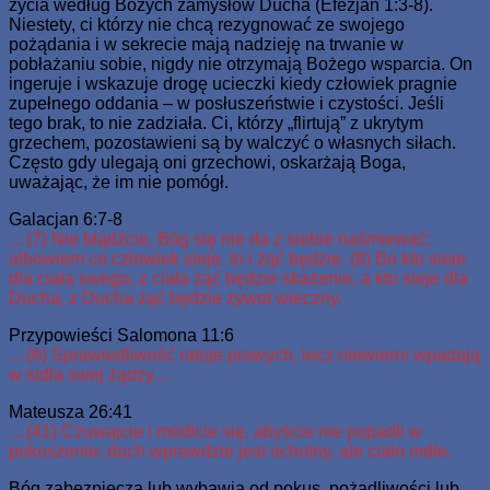
życia według Bożych zamysłów Ducha (Efezjan 1:3-8).
Niestety, ci którzy nie chcą rezygnować ze swojego
pożądania i w sekrecie mają nadzieję na trwanie w
pobłażaniu sobie, nigdy nie otrzymają Bożego wsparcia. On
ingeruje i wskazuje drogę ucieczki kiedy człowiek pragnie
zupełnego oddania – w posłuszeństwie i czystości. Jeśli
tego brak, to nie zadziała. Ci, którzy „flirtują” z ukrytym
grzechem, pozostawieni są by walczyć o własnych siłach.
Często gdy ulegają oni grzechowi, oskarżają Boga,
uważając, że im nie pomógł.
Galacjan 6:7-8
…(7) Nie błądźcie, Bóg się nie da z siebie naśmiewać;
albowiem co człowiek sieje, to i żąć będzie. (8) Bo kto sieje
dla ciała swego, z ciała żąć będzie skażenie, a kto sieje dla
Ducha, z Ducha żąć będzie żywot wieczny.
Przypowieści Salomona 11:6
…(6) Sprawiedliwość ratuje prawych, lecz niewierni wpadają
w sidła swej żądzy…
Mateusza 26:41
…(41) Czuwajcie i módlcie się, abyście nie popadli w
pokuszenie; duch wprawdzie jest ochotny, ale ciało mdłe.
Bóg zabezpiecza lub wybawia od pokus, pożądliwości lub