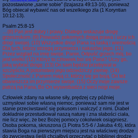
pozostawione „same sobie” (Izajasza 49:13-16), ponieważ
Bóg obiecał wybawić nas od wszelkiego zła (1 Koryntian
10:12-13).
Psalm 25:8-15
…(8) Pan jest dobry i prawy, Dlatego wskazuje drogę
grzesznikom. (9) Prowadzi pokornych drogą prawa i uczy ich
drogi swojej. (10) Wszystkie drogi Pana są łaską i wiernością
Dla tych, którzy strzegą przymierza i nakazów jego. (11)
Przez wzgląd na imię swoje, Panie, Odpuść grzech mój, bo
jest wielki! (12) Któryż to człowiek boi się Pana? Uczy go,
jaką wybrać drogę. (13) On sam będzie przebywał w
szczęściu, A potomstwo jego odziedziczy ziemię. (14)
Społeczność z Panem mają ci, którzy się go boją, On też
obwieszcza im przymierze swoje. (15) Oczy moje zawsze
patrzą na Pana, Bo On wyswobadza z sieci nogi moje.
Człowiek zdany na własne siły, prędzej czy później
uzmysłowi sobie własną niemoc, ponieważ sam nie jest w
stanie przeciwstawić się pokusom i walczyć z nimi. Diabeł
dokładnie przestudiował naszą naturę i zna słabości ciała,
nie licz więc, że bez Bożej pomocy cokolwiek osiągniesz.
Osoba pokorna, skruszona (1 Piotra 5:5-6 / Jakuba 4:6), która
stawia Boga na pierwszym miejscu jest na właściwej drodze
do zwycięstwa (jeśli chciałbyś przeczytać o biblijnej drodze