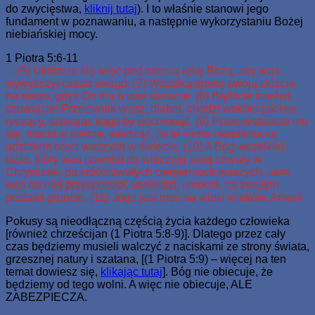
do zwycięstwa,
kliknij tutaj
). I to właśnie stanowi jego
fundament w poznawaniu, a następnie wykorzystaniu Bożej
niebiańskiej mocy.
1 Piotra 5:6-11
…(6) Ukórzcie się więc pod mocną rękę Bożą, aby was
wywyższył czasu swego. (7) Wszelką troskę swoją złóżcie
na niego, gdyż On ma o was staranie. (8) Bądźcie trzeźwi,
czuwajcie! Przeciwnik wasz, diabeł, chodzi wokoło jak lew
ryczący, szukając kogo by pochłonąć. (9) Przeciwstawcie mu
się, mocni w wierze, wiedząc, że te same cierpienia są
udziałem braci waszych w świecie. (10) A Bóg wszelkiej
łaski, który was powołał do wiecznej swej chwały w
Chrystusie, po krótkotrwałych cierpieniach waszych, sam
was do niej przysposobi, utwierdzi, umocni, na trwałym
postawi gruncie. (11) Jego jest moc na wieki wieków. Amen!
Pokusy są nieodłączną częścią życia każdego człowieka
[również chrześcijan (1 Piotra 5:8-9)]. Dlatego przez cały
czas będziemy musieli walczyć z naciskami ze strony świata,
grzesznej natury i szatana, [(1 Piotra 5:9) – więcej na ten
temat dowiesz się,
klikając tutaj
]. Bóg nie obiecuje, że
będziemy od tego wolni. A więc nie obiecuje, ALE
ZABEZPIECZA.