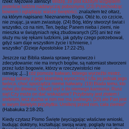
rzekł: Mężowie ateńscy!
Widzę, że pod każdym względem
jesteście ludźmi nadzwyczaj pobożnymi. (23) Przechodząc
bowiem i oglądając wasze świętości,
znalazłem też ołtarz,
na którym napisano: Nieznanemu Bogu. Otóż to, co czcicie,
nie znając, ja wam zwiastuję. (24) Bóg, który stworzył świat i
wszystko, co na nim, Ten, będąc Panem nieba i ziemi, nie
mieszka w świątyniach ręką zbudowanych (25) ani też nie
służy mu się rękami ludzkimi, jak gdyby czego potrzebował,
gdyż sam daje wszystkim życie i tchnienie, i
wszystko” (Dzieje Apostolskie 17:22-25).
Jeszcze raz Biblia stawia sprawę stanowczo i
zdecydowanie: nie ma innych bogów, są natomiast stworzeni
przez ludzi bogowie, którzy w rzeczywistości nie
istnieją: „[…]
cóż pomoże bałwan, którego wyrzeźbi mistrz,
posąg odlany z jego kłamliwą wyrocznią? Ufa jej jednak jego
twórca, choć sporządza nieme bałwany. (19) Biada temu, kto
mówi do drewna: Obudź się! a do niemego kamienia: Rusz
się! Czy może on dać wskazanie? Przybrany jest złotem i
srebrem, lecz ducha w nim nie ma żadnego, (20) ale Pan jest
w swym świętym przybytku. Umilknij przed nim, cała ziemio!”
(Habakuka 2:18-20).
Kiedy czytasz Pismo Święte (wyciągając właściwe wnioski,
budując doktryny, kształtując swoją wiarę, poglądy na temat