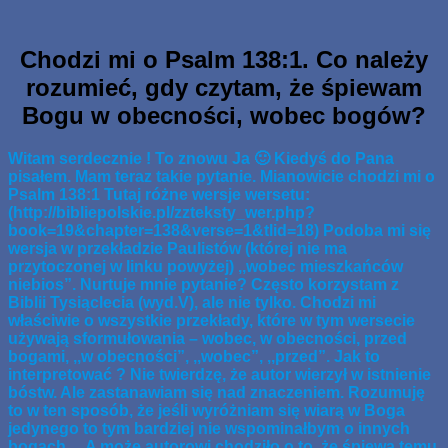
Skip
www.zaJezusem.com
Ew. Jana 3:16: Albowiem tak Bóg umiłował świat, że Syna
to
swego Jednorodzonego dał, aby każdy, kto weń wierzy, nie
content
Chodzi mi o Psalm 138:1. Co należy
zginął, ale miał żywot wieczny.
rozumieć, gdy czytam, że śpiewam
Bogu w obecności, wobec bogów?
Witam serdecznie ! To znowu Ja 🙂 Kiedyś do Pana
pisałem. Mam teraz takie pytanie. Mianowicie chodzi mi o
Psalm 138:1 Tutaj różne wersje wersetu:
(http://bibliepolskie.pl/zzteksty_wer.php?
book=19&chapter=138&verse=1&tlid=18) Podoba mi się
wersja w przekładzie Paulistów (której nie ma
przytoczonej w linku powyżej) ,,wobec mieszkańców
niebios”. Nurtuje mnie pytanie? Często korzystam z
Biblii Tysiąclecia (wyd.V), ale nie tylko. Chodzi mi
właściwie o wszystkie przekłady, które w tym wersecie
używają sformułowania – wobec, w obecności, przed
bogami, ,,w obecności”, ,,wobec”, ,,przed”. Jak to
interpretować ? Nie twierdzę, że autor wierzył w istnienie
bóstw. Ale zastanawiam się nad znaczeniem. Rozumuję
to w ten sposób, że jeśli wyróżniam się wiarą w Boga
jedynego to tym bardziej nie wspominałbym o innych
bogach… A może autorowi chodziło o to, że śpiewa temu