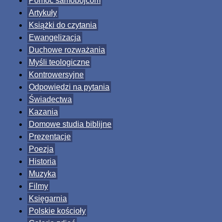
Pomoc samobójcom
Artykuły
Książki do czytania
Ewangelizacja
Duchowe rozważania
Myśli teologiczne
Kontrowersyjne
Odpowiedzi na pytania
Świadectwa
Kazania
Domowe studia biblijne
Prezentacje
Poezja
Historia
Muzyka
Filmy
Księgarnia
Polskie kościoły