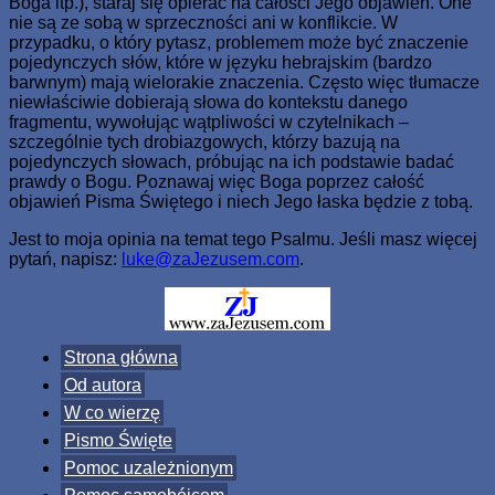
Boga itp.), staraj się opierać na całości Jego objawień. One
nie są ze sobą w sprzeczności ani w konflikcie. W
przypadku, o który pytasz, problemem może być znaczenie
pojedynczych słów, które w języku hebrajskim (bardzo
barwnym) mają wielorakie znaczenia. Często więc tłumacze
niewłaściwie dobierają słowa do kontekstu danego
fragmentu, wywołując wątpliwości w czytelnikach –
szczególnie tych drobiazgowych, którzy bazują na
pojedynczych słowach, próbując na ich podstawie badać
prawdy o Bogu. Poznawaj więc Boga poprzez całość
objawień Pisma Świętego i niech Jego łaska będzie z tobą.
Jest to moja opinia na temat tego Psalmu. Jeśli masz więcej
pytań, napisz:
luke@zaJezusem.com
.
Strona główna
Od autora
W co wierzę
Pismo Święte
Pomoc uzależnionym