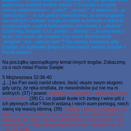
jedynemy pośród innych bóstw ? Chociaż z drugiej
strony stwierdzenia – ,,przed”, ,,wobec”, a zwłaszcza ,,w
obecności” – to tak jakby stwierdzenie, że owi bogowie
są realni(?) Chociaż z tego co wiem to jednak w tekście
oryginalnym, czyli w hebrajskim, jest mowa o „elohim”.
Czyli bóg, bogów. Czy ,,przed”, ,,wobec”, ,,w obecności”
to już nie wiem, ale bogów. Czy może tłumaczenie
,,bogów”, tzn. ,,wbrew nim”? Co należy rozumieć gdy
czytam, że śpiewam Bogu w obecności, wobec bogów ?
Pozdrawiam !
Na początku uporządkujmy temat innych bogów. Zobaczmy,
co o nich mówi Pismo Święte:
5 Mojżeszowa 32:36-40
„[…] bo Pan swój naród obroni, litość okaże swym sługom;
gdy ujrzy, że ręka omdlała, że niewolników już nie ma ni
wolnych. (37) I powie:
A gdzież ich bogowie, opoka, do której
się uciekali?
(38) Ci, co zjadali tłuste ich żertwy i wino pili z
ich płynnych ofiar? Niech wstaną i niech wam pomogą, niech
staną się waszą obroną. (39)
Patrzcie teraz, że Ja jestem, Ja
jeden, i nie ma ze Mną żadnego boga. Ja zabijam i Ja sam
ożywiam, Ja ranię i Ja sam uzdrawiam, że nikt z mojej ręki
nie uwalnia. (40) Podnoszę rękę ku niebu i mówię: Tak, Ja
żyję na wieki”.