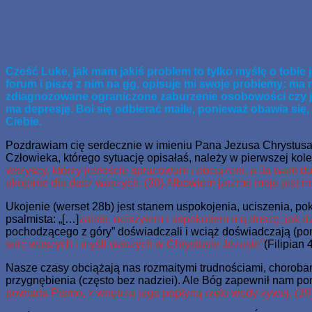
Skip
www.zaJezusem.com
Ew. Jana 3:16: Albowiem tak Bóg umiłował świat, że Syna sweg
to
content
Cześć Luke, jak mam jakiś problem to tylko myślę o tobie
forum i piszę z nim na gg, opisuje mi swoje problemy: m
zdiagnozowane ograniczone zaburzenie osobowości czy jako
ma depresję. Boi się odbierać maile, ponieważ obawia się,
Ciebie.
Pozdrawiam cię serdecznie w imieniu Pana Jezusa Chrystusa
Człowieka, którego sytuację opisałaś, należy w pierwszej ko
wszyscy, którzy jesteście spracowani i obciążeni, a Ja wam da
ukojenie dla dusz waszych. (30) Albowiem jarzmo moje jest mi
Ukojenie (werset 28b) jest stanem uspokojenia, uciszenia, 
psalmista: „[…]
zaiste, uciszyłem i uspokoiłem mą duszę; jak d
pochodzącego z góry” doświadczali i wciąż doświadczają (pom
serc waszych i myśli waszych w Chrystusie Jezusie”
(Filipian 4
Nasze czasy obciążają nas rozmaitymi trudnościami, chorobami
przygnębienia (często bez nadziei). Ale Bóg zapewnił nam po
powiada Pismo, z wnętrza jego popłyną rzeki wody żywej. (39) 