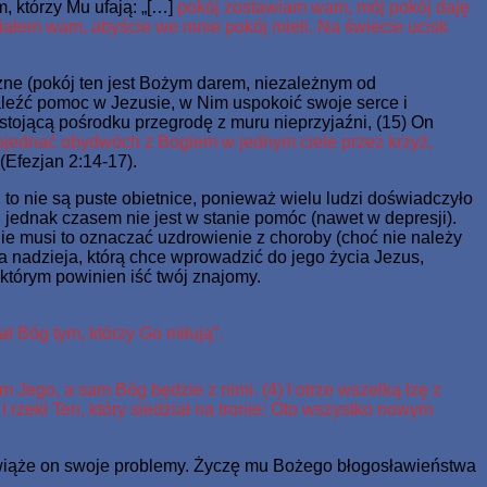
m, którzy Mu ufają: „[…]
pokój zostawiam wam, mój pokój daję
iałem wam, abyście we mnie pokój mieli. Na świecie ucisk
zne (pokój ten jest Bożym darem, niezależnym od
naleźć pomoc w Jezusie, w Nim uspokoić swoje serce i
 stojącą pośrodku przegrodę z muru nieprzyjaźni, (15) On
ojednać obydwóch z Bogiem w jednym ciele przez krzyż,
(Efezjan 2:14-17).
 to nie są puste obietnice, ponieważ wielu ludzi doświadczyło
 jednak czasem nie jest w stanie pomóc (nawet w depresji).
nie musi to oznaczać uzdrowienie z choroby (choć nie należy
a nadzieja, którą chce wprowadzić do jego życia Jezus,
 którym powinien iść twój znajomy.
ał Bóg tym, którzy Go miłują”.
m Jego, a sam Bóg będzie z nimi. (4) I otrze wszelką łzę z
 I rzekł Ten, który siedział na tronie: Oto wszystko nowym
zwiąże on swoje problemy. Życzę mu Bożego błogosławieństwa