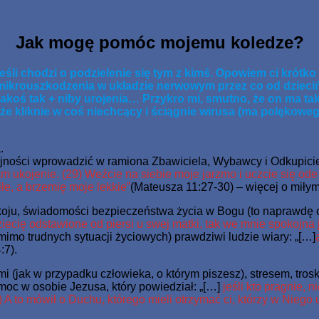
o Jednorodzonego dał, aby każdy, kto weń wierzy, nie zginął, 
Jak mogę pomóc mojemu koledze?
 jeśli chodzi o podzielenie się tym z kimś. Opowiem ci kró
a mikrouszkodzenia w układzie nerwowym przez co od dzieci
ś tak + niby urojenia… Przykro mi, smutno, że on ma taką 
 że kliknie w coś niechcący i ściągnie wirusa (ma polękowe
.
lejności wprowadzić w ramiona Zbawiciela, Wybawcy i Odkupici
m ukojenie. (29) Weźcie na siebie moje jarzmo i uczcie się ode
łe, a brzemię moje lekkie”
(Mateusza 11:27-30) – więcej o miły
pokoju, świadomości bezpieczeństwa życia w Bogu (to naprawdę
ziecię odstawione od piersi u swej matki, tak we mnie spokojna 
imo trudnych sytuacji życiowych) prawdziwi ludzie wiary: „[…]
:7).
 (jak w przypadku człowieka, o którym piszesz), stresem, trosk
moc w osobie Jezusa, który powiedział: „[…]
jeśli kto pragnie, n
A to mówił o Duchu, którego mieli otrzymać ci, którzy w Niego u