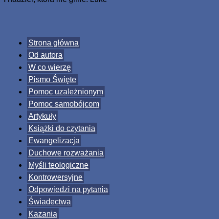
Strona główna
Od autora
W co wierzę
Pismo Święte
Pomoc uzależnionym
Pomoc samobójcom
Artykuły
Książki do czytania
Ewangelizacja
Duchowe rozważania
Myśli teologiczne
Kontrowersyjne
Odpowiedzi na pytania
Świadectwa
Kazania