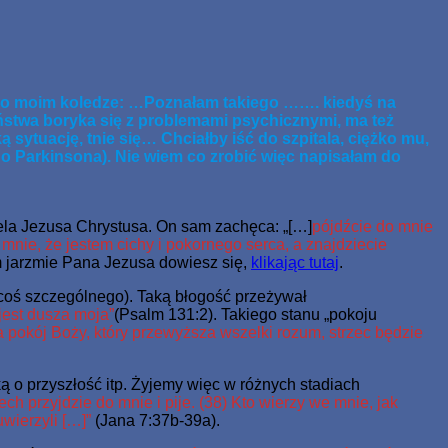
ale miał żywot wieczny.
tko o moim koledze: …Poznałam takiego ……. kiedyś na
ństwa boryka się z problemami psychicznymi, ma też
sytuację, tnie się… Chciałby iść do szpitala, ciężko mu,
go Parkinsona). Nie wiem co zrobić więc napisałam do
ela Jezusa Chrystusa. On sam zachęca: „[…]
pójdźcie do mnie
 mnie, że jestem cichy i pokornego serca, a znajdziecie
m jarzmie Pana Jezusa dowiesz się,
klikając tutaj
.
 coś szczególnego). Taką błogość przeżywał
jest dusza moja”
(Psalm 131:2). Takiego stanu „pokoju
a pokój Boży, który przewyższa wszelki rozum, strzec będzie
ą o przyszłość itp. Żyjemy więc w różnych stadiach
iech przyjdzie do mnie i pije. (38) Kto wierzy we mnie, jak
wierzyli […]”
(Jana 7:37b-39a).