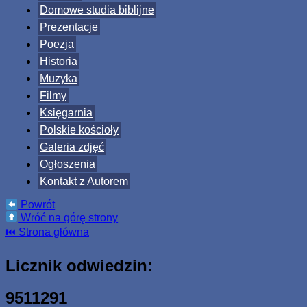
Domowe studia biblijne
Prezentacje
Poezja
Historia
Muzyka
Filmy
Księgarnia
Polskie kościoły
Galeria zdjęć
Ogłoszenia
Kontakt z Autorem
Powrót
Wróć na górę strony
⏮ Strona główna
Licznik odwiedzin:
9511291