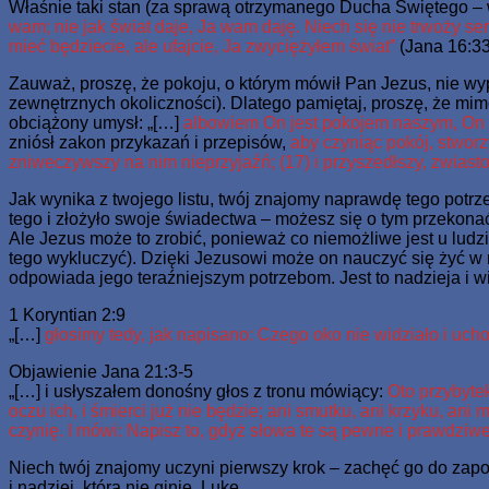
Właśnie taki stan (za sprawą otrzymanego Ducha Świętego – w
wam; nie jak świat daje, Ja wam daję. Niech się nie trwoży ser
mieć będziecie, ale ufajcie, Ja zwyciężyłem świat”
(Jana 16:33
Zauważ, proszę, że pokoju, o którym mówił Pan Jezus, nie wy
zewnętrznych okoliczności). Dlatego pamiętaj, proszę, że mim
obciążony umysł: „[…]
albowiem On jest pokojem naszym, On s
zniósł zakon przykazań i przepisów,
aby czyniąc pokój, stwor
zniweczywszy na nim nieprzyjaźń; (17) i przyszedłszy, zwiastow
Jak wynika z twojego listu, twój znajomy naprawdę tego potrz
tego i złożyło swoje świadectwa – możesz się o tym przekona
Ale Jezus może to zrobić, ponieważ co niemożliwe jest u ludz
tego wykluczyć). Dzięki Jezusowi może on nauczyć się żyć w r
odpowiada jego teraźniejszym potrzebom. Jest to nadzieja i wi
1 Koryntian 2:9
„[…]
głosimy tedy, jak napisano: Czego oko nie widziało i ucho 
Objawienie Jana 21:3-5
„[…] i usłyszałem donośny głos z tronu mówiący:
Oto przybytek
oczu ich, i śmierci już nie będzie; ani smutku, ani krzyku, ani
czynię. I mówi: Napisz to, gdyż słowa te są pewne i prawdziwe
Niech twój znajomy uczyni pierwszy krok – zachęć go do zapo
i nadziei, która nie ginie. Luke