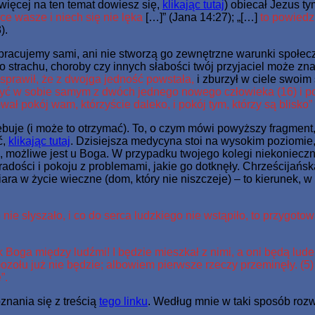
ięcej na ten temat dowiesz się,
klikając tutaj
) obiecał Jezus ty
ce wasze i niech się nie lęka
[…]” (Jana 14:27); „[…]
to powiedz
).
pracujemy sami, ani nie stworzą go zewnętrzne warunki społec
o strachu, choroby czy innych słabości twój przyjaciel może z
prawił, że z dwojga jedność powstała,
i zburzył w ciele swoim
zyć w sobie samym z dwóch jednego nowego człowieka (16) i p
ał pokój wam, którzyście daleko, i pokój tym, którzy są blisko”
ebuje (i może to otrzymać). To, o czym mówi powyższy fragment,
ć,
klikając tutaj
. Dzisiejsza medycyna stoi na wysokim poziomie,
i, możliwe jest u Boga. W przypadku twojego kolegi niekoniecz
adości i pokoju z problemami, jakie go dotknęły. Chrześcijańsk
ara w życie wieczne (dom, który nie niszczeje) – to kierunek, w
nie słyszało, i co do serca ludzkiego nie wstąpiło, to przygotow
 Boga między ludźmi! I będzie mieszkał z nimi, a oni będą lude
 mozołu już nie będzie; albowiem pierwsze rzeczy przeminęły. (5)
”.
znania się z treścią
tego linku
. Według mnie w taki sposób ro