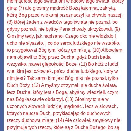
nie mądrość tego świata ani władców tego świata, którzy
giną; (7) ale głosimy mądrość Bożą tajemną, zakrytą,
którą Bóg przed wiekami przeznaczył ku chwale naszej,
(8) której żaden z władców tego świata nie poznał, bo
gdyby poznali, nie byliby Pana chwały ukrzyżowali. (9)
Głosimy tedy, jak napisano: Czego oko nie widziało i
ucho nie słyszało, i co do serca ludzkiego nie wstąpiło,
to przygotował Bóg tym, którzy go miłują. (10) Albowiem
nam objawił to Bóg przez Ducha; gdyż Duch bada
wszystko, nawet głębokości Boże. (11) Bo któż z ludzi
wie, kim jest człowiek, prócz ducha ludzkiego, który w
nim jest? Tak samo kim jest Bóg, nikt nie poznał, tylko
Duch Boży. (12) A myśmy otrzymali nie ducha świata,
lecz Ducha, który jest z Boga, abyśmy wiedzieli, czym
nas Bóg łaskawie obdarzył. (13) Głosimy to nie w
uczonych słowach ludzkiej mądrości, lecz w słowach,
których naucza Duch, przykładając do duchowych
rzeczy duchową miarę. (14) Ale człowiek zmysłowy nie
przyjmuje tych rzeczy, które są z Ducha Bożego, bo są