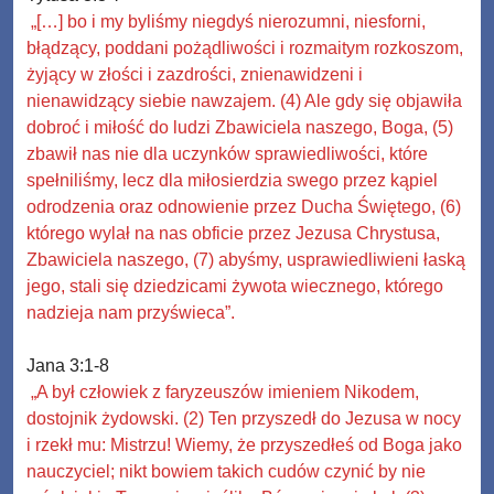
„[…] bo i my byliśmy niegdyś nierozumni, niesforni,
błądzący, poddani pożądliwości i rozmaitym rozkoszom,
żyjący w złości i zazdrości, znienawidzeni i
nienawidzący siebie nawzajem. (4) Ale gdy się objawiła
dobroć i miłość do ludzi Zbawiciela naszego, Boga, (5)
zbawił nas nie dla uczynków sprawiedliwości, które
spełniliśmy, lecz dla miłosierdzia swego przez kąpiel
odrodzenia oraz odnowienie przez Ducha Świętego, (6)
którego wylał na nas obficie przez Jezusa Chrystusa,
Zbawiciela naszego, (7) abyśmy, usprawiedliwieni łaską
jego, stali się dziedzicami żywota wiecznego, którego
nadzieja nam przyświeca”.
Jana 3:1-8
„A był człowiek z faryzeuszów imieniem Nikodem,
dostojnik żydowski. (2) Ten przyszedł do Jezusa w nocy
i rzekł mu: Mistrzu! Wiemy, że przyszedłeś od Boga jako
nauczyciel; nikt bowiem takich cudów czynić by nie