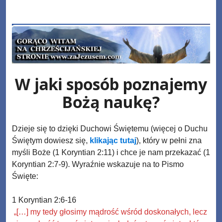
Skip
www.zaJezusem.com
to
content
W jaki sposób poznajemy
Bożą naukę?
Dzieje się to dzięki Duchowi Świętemu (więcej o Duchu
Świętym dowiesz się,
klikając tutaj
), który w pełni zna
myśli Boże (1 Koryntian 2:11) i chce je nam przekazać (1
Koryntian 2:7-9). Wyraźnie wskazuje na to Pismo
Święte:
1 Koryntian 2:6-16
„[…] my tedy głosimy mądrość wśród doskonałych, lecz