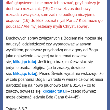
dlań głupstwem, i nie może ich poznać, gdyż należy je
duchowo rozsądzać. (15) Człowiek zaś duchowy
rozsądza wszystko, sam zaś nie podlega niczyjemu
osądowi. (16) Bo któż poznał myśl Pana? Któż może go
pouczać? Ale my jesteśmy myśli Chrystusowej”.
Duchowych spraw związanych z Bogiem nie można się
nauczyć, odziedziczyć czy wypracować własnym
wysiłkiem, ponieważ przychodzą one z góry od Boga
jako objawienie – więcej na ten temat dowiesz
się,
klikając tutaj
. Jeśli tego brak, możesz stać się
jedynie osobą religijną (co to znaczy, dowiesz
się,
klikając tutaj
). Pismo Święte wyraźnie wskazuje, że
w celu poznania Boga i wzrostu w wierze człowiek musi
narodzić się na nowo [duchowo (Jana 3:1-8) – co to
znaczy, dowiesz się,
klikając tutaj
] – czego również
może dokonać jedynie Bóg (Jana 6:44-45).
Tytusa 3:3-7