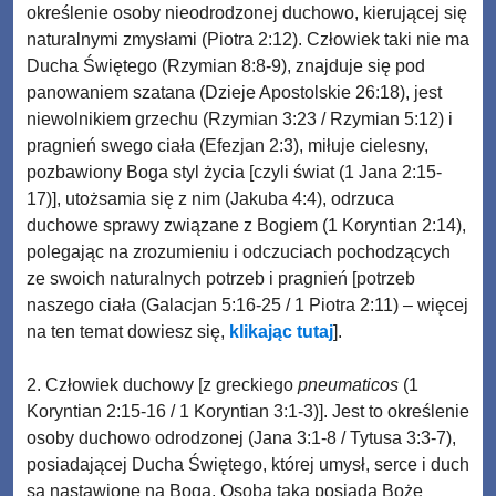
określenie osoby nieodrodzonej duchowo, kierującej się
naturalnymi zmysłami (Piotra 2:12). Człowiek taki nie ma
Ducha Świętego (Rzymian 8:8-9), znajduje się pod
panowaniem szatana (Dzieje Apostolskie 26:18), jest
niewolnikiem grzechu (Rzymian 3:23 / Rzymian 5:12) i
pragnień swego ciała (Efezjan 2:3), miłuje cielesny,
pozbawiony Boga styl życia [czyli świat (1 Jana 2:15-
17)], utożsamia się z nim (Jakuba 4:4), odrzuca
duchowe sprawy związane z Bogiem (1 Koryntian 2:14),
polegając na zrozumieniu i odczuciach pochodzących
ze swoich naturalnych potrzeb i pragnień [potrzeb
naszego ciała (Galacjan 5:16-25 / 1 Piotra 2:11) – więcej
na ten temat dowiesz się,
klikając tutaj
].
2. Człowiek duchowy [z greckiego
pneumaticos
(1
Koryntian 2:15-16 / 1 Koryntian 3:1-3)]. Jest to określenie
osoby duchowo odrodzonej (Jana 3:1-8 / Tytusa 3:3-7),
posiadającej Ducha Świętego, której umysł, serce i duch
są nastawione na Boga. Osoba taka posiada Boże