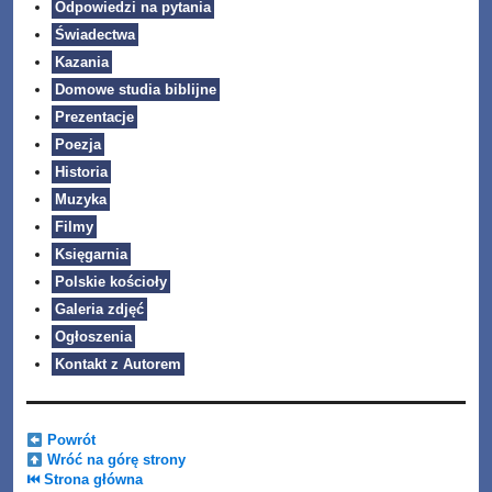
Odpowiedzi na pytania
Świadectwa
Kazania
Domowe studia biblijne
Prezentacje
Poezja
Historia
Muzyka
Filmy
Księgarnia
Polskie kościoły
Galeria zdjęć
Ogłoszenia
Kontakt z Autorem
Powrót
Wróć na górę strony
⏮ Strona główna