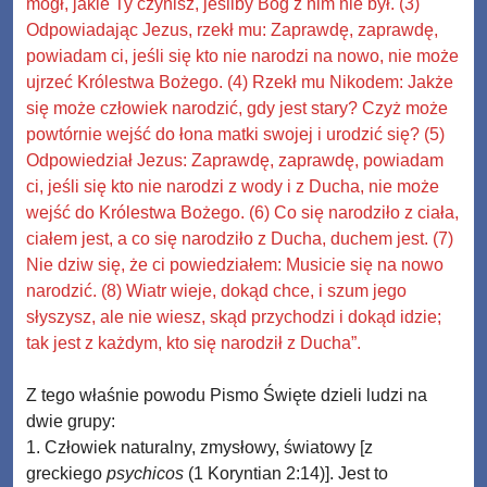
mógł, jakie Ty czynisz, jeśliby Bóg z nim nie był. (3)
Odpowiadając Jezus, rzekł mu: Zaprawdę, zaprawdę,
powiadam ci, jeśli się kto nie narodzi na nowo, nie może
ujrzeć Królestwa Bożego. (4) Rzekł mu Nikodem: Jakże
się może człowiek narodzić, gdy jest stary? Czyż może
powtórnie wejść do łona matki swojej i urodzić się? (5)
Odpowiedział Jezus: Zaprawdę, zaprawdę, powiadam
ci, jeśli się kto nie narodzi z wody i z Ducha, nie może
wejść do Królestwa Bożego. (6) Co się narodziło z ciała,
ciałem jest, a co się narodziło z Ducha, duchem jest. (7)
Nie dziw się, że ci powiedziałem: Musicie się na nowo
narodzić. (8) Wiatr wieje, dokąd chce, i szum jego
słyszysz, ale nie wiesz, skąd przychodzi i dokąd idzie;
tak jest z każdym, kto się narodził z Ducha”.
Z tego właśnie powodu Pismo Święte dzieli ludzi na
dwie grupy:
1. Człowiek naturalny, zmysłowy, światowy [z
greckiego
psychicos
(1 Koryntian 2:14)]. Jest to