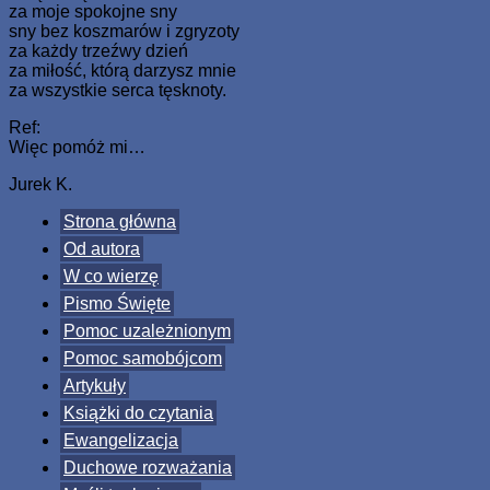
za moje spokojne sny
sny bez koszmarów i zgryzoty
za każdy trzeźwy dzień
za miłość, którą darzysz mnie
za wszystkie serca tęsknoty.
Ref:
Więc pomóż mi…
Jurek K.
Strona główna
Od autora
W co wierzę
Pismo Święte
Pomoc uzależnionym
Pomoc samobójcom
Artykuły
Książki do czytania
Ewangelizacja
Duchowe rozważania