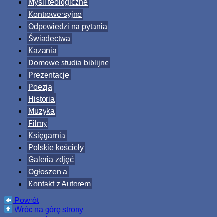
Myśli teologiczne
Kontrowersyjne
Odpowiedzi na pytania
Świadectwa
Kazania
Domowe studia biblijne
Prezentacje
Poezja
Historia
Muzyka
Filmy
Księgarnia
Polskie kościoły
Galeria zdjęć
Ogłoszenia
Kontakt z Autorem
Powrót
Wróć na górę strony