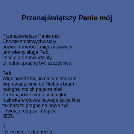
Skip
www.zaJezusem.com
Ew. Jana 3:16: Albowiem tak Bóg umiłował świat, że Syna
to
swego Jednorodzonego dał, aby każdy, kto weń wierzy, nie
content
Przenajświętszy Panie mój
zginął, ale miał żywot wieczny.
I
Przenajświętszy Panie mój
Chryste zmartwychwstały
pozwól mi wrócić między żywych
jam wierny sługa Twój
choć pijak zatwardziały
to jednak pragnę być szczęśliwy.
Ref:
Więc pomóż mi, bo nie umiem sam
poprowadź mnie do Niebios bram
nałogów moich pajęczą sieć
Za Tobą idzie mego serca głos
rozkwita w głowie nowego życia kłos
tak bardzo pragnę na nowo żyć
i Twoją drogą za Tobą iść
JEZU
II
Dzięki więc składam Ci