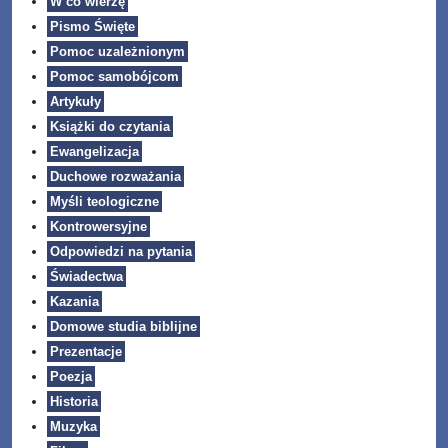
W co wierzę
Pismo Święte
Pomoc uzależnionym
Pomoc samobójcom
Artykuły
Książki do czytania
Ewangelizacja
Duchowe rozważania
Myśli teologiczne
Kontrowersyjne
Odpowiedzi na pytania
Świadectwa
Kazania
Domowe studia biblijne
Prezentacje
Poezja
Historia
Muzyka