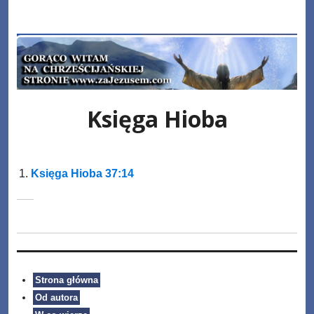
Skip
www.zaJezusem.com
to
content
Księga Hioba
Księga Hioba 37:14
Strona główna
Od autora