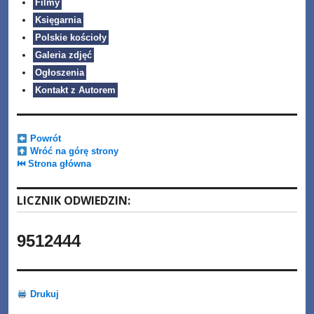
Filmy
Księgarnia
Polskie kościoły
Galeria zdjęć
Ogłoszenia
Kontakt z Autorem
Powrót
Wróć na górę strony
⏮ Strona główna
LICZNIK ODWIEDZIN:
9512444
Drukuj