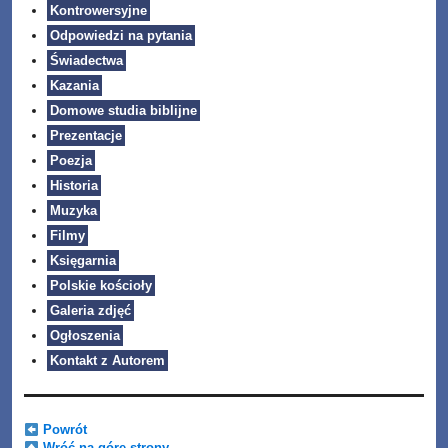
Kontrowersyjne
Odpowiedzi na pytania
Świadectwa
Kazania
Domowe studia biblijne
Prezentacje
Poezja
Historia
Muzyka
Filmy
Księgarnia
Polskie kościoły
Galeria zdjęć
Ogłoszenia
Kontakt z Autorem
Powrót
Wróć na górę strony